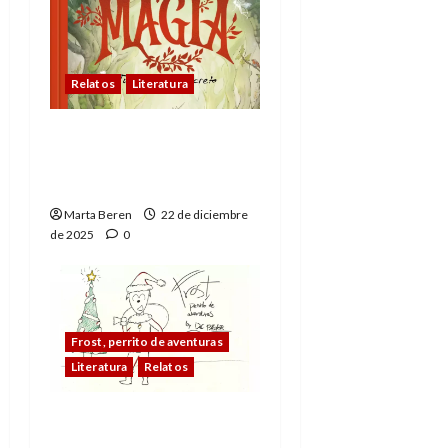
Relatos
Literatura
Magia: Tu cuaderno
secreto; Creer para
disfrutar la magia
Marta Beren
22 de diciembre
de 2025
0
Frost, perrito de aventuras
Literatura
Relatos
Frost, perrito de
aventuras: Un sustituto