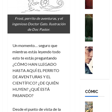
a
M
i
o
ñ
a
d
s
o
n
e
H
Cine
s
Frost, perrito de aventuras, y el
:
r
Cómic
o
d
ingenioso Doctor Gato. Ilustración
Misceláne
B
-
m
e
de Doc Pastor.
V
r
M
b
l
e
a
a
r
h
n
n
n
e
é
Un momento… seguro que
g
d
:
Cine
s
r
mientras estás leyendo todo
a
Crítica
N
B
E
o
esto te estás preguntando
d
C
e
r
x
e
o
l
¿CÓMO HAN LLEGADO
w
a
t
q
r
e
D
HASTA AQUÍ EL PERRITO
n
r
u
e
a
a
d
DE AVENTURAS Y EL
a
e
s
n
y
N
o
n
CIENTÍFICO? ¿DE QUIÉN
:
e
,
e
r
u
HUYEN? ¿QUÉ ESTÁ
D
CÓMIC
r
m
w
d
n
PASANDO?
o
:
e
D
i
c
o
R
j
a
Cine
n
a
m
e
Cómic
o
y
Desde el punto de vista de la
a
m