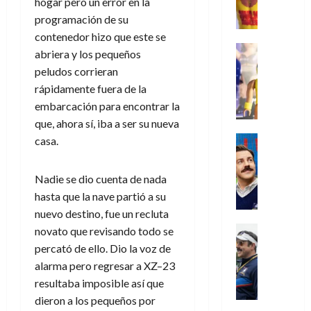
,
hogar pero un error en la
,
y
e
i
de
e
l
u
e
m
a
programación de su
2026
j
o
r
l
l
e
s
o
contenedor hizo que este se
s
e
23
0
k
e
j
o
Juguetes
r
(
abriera y los pequeños
de
H
x
Análisis
o
c
v
p
julio
peludos corrieran
5
o
Series
p
r
u
i
a
de
de
rápidamente fuera de la
P
g
e
d
l
l
2026
r
agosto
l
embarcación para encontrar la
a
r
e
t
l
t
de
a
0
n
que, ahora sí, iba a ser su nueva
i
l
a
2026
a
e
y
e
m
o
Series
s
casa.
n
1
0
m
n
Cine
e
e
d
o
)
o
Misceláne
P
n
s
e
d
Nadie se dio cuenta de nada
C
b
l
t
p
l
e
7
u
hasta que la nave partió a su
i
a
o
e
a
M
de
a
l
y
nuevo destino, fue un recluta
q
r
c
a
agosto
n
y
m
Crítica
u
novato que revisando todo se
a
i
de
r
d
W
Series
o
e
d
e
percató de ello. Dio la voz de
2026
v
o
T
W
b
a
o
n
e
alarma pero regresar a XZ–23
l
0
e
E
i
n
c
l
resultaba imposible así que
a
d
R
l
t
i
30
dieron a los pequeños por
c
L
a
:
i
a
de