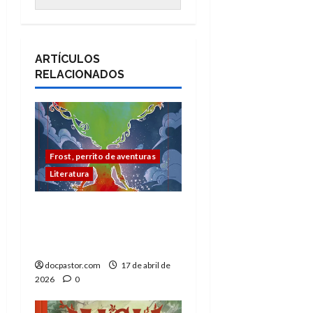
ARTÍCULOS
RELACIONADOS
Frost, perrito de aventuras
Literatura
Fantasía y ciencia
ficción: MaDoc celebra
el Día del Libro
docpastor.com
17 de abril de
2026
0