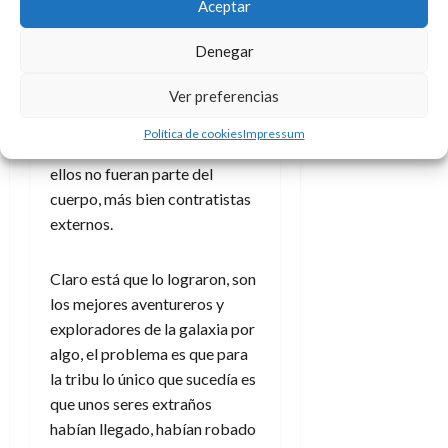
Aceptar
d
e
l
0
también se activó un
e
t
t
localizador, esto hizo que los
Denegar
A
o
u
Cadetes Espaciales
lo supieran
p
r
r
Ver preferencias
o
y mandaran a Frost, perrito de
n
a
c
o
aventuras y al ingenioso
Política de cookies
Impressum
a
Doctor Gato a por ello, aunque
9
l
8
de
ellos no fueran parte del
i
de
julio
cuerpo, más bien contratistas
p
julio
de
externos.
s
de
2026
2026
i
0
s
Claro está que lo lograron, son
0
los mejores aventureros y
7
exploradores de la galaxia por
de
algo, el problema es que para
julio
la tribu lo único que sucedía es
de
2026
que unos seres extraños
habían llegado, habían robado
0