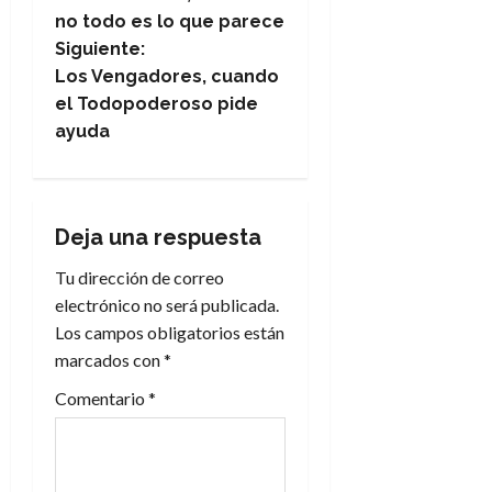
a
no todo es lo que parece
Siguiente:
v
Los Vengadores, cuando
e
el Todopoderoso pide
ayuda
g
a
Deja una respuesta
c
Tu dirección de correo
i
electrónico no será publicada.
Los campos obligatorios están
ó
marcados con
*
n
Comentario
*
d
e