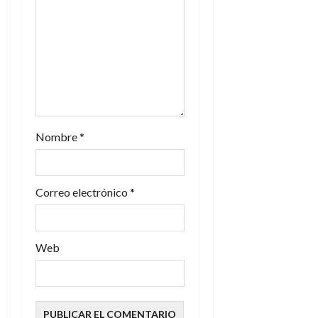
e
n
t
r
a
Nombre
*
d
Correo electrónico
*
a
s
Web