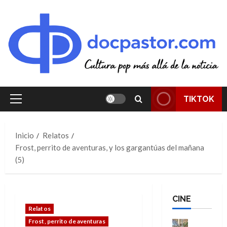
Saltar
al
contenido
TIKTOK
Menú
principal
Inicio
Relatos
Frost, perrito de aventuras, y los gargantúas del mañana
(5)
CINE
Relatos
Frost, perrito de aventuras
Cine