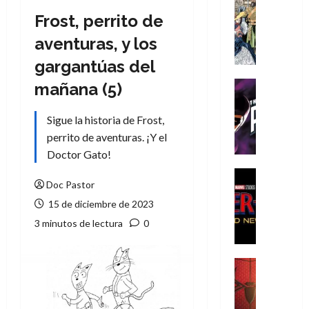
Cómic
Frost, perrito de
Literatura
A
aventuras, y los
m
gargantúas del
í
m
Cine
mañana (5)
e
Cómic
g
T
Sigue la historia de Frost,
u
h
perrito de aventuras. ¡Y el
s
e
Doctor Gato!
t
P
a
h
Cine
Doc Pastor
L
a
Cómic
Crítica
a
n
15 de diciembre de 2023
S
L
t
3 minutos de lectura
0
p
i
o
i
g
m
d
a
,
Cine
e
Crítica
d
9
r
S
e
0
-
p
l