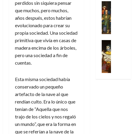
31
u
perdidos sin siquiera pensar
a
w
u
Análisis
c
julio
f
de
l
s
Cómic
:
que muchos, pero muchos,
n
de
i
i
julio
Series
t
s
p
h
2026
años después, estos habrían
p
c
de
X
u
o
r
o
ó
c
evolucionado para crear su
2026
0
-
r
:
i
m
a
i
propia sociedad. Una sociedad
M
0
a
e
m
e
l
ó
primitiva que vivía en casas de
e
p
l
e
Series
n
D
n
n
madera encima de los árboles,
Análisis
o
o
r
a
o
d
’
Cómic
pero una sociedad a fin de
p
p
a
j
c
e
X
9
c
t
s
cuentas.
e
t
M
-
7
o
i
i
a
o
a
M
(
n
m
m
u
r
r
Esta misma sociedad había
e
2
q
i
p
n
E
v
n
conservado un pequeño
×
u
s
r
a
x
e
’
4
artefacto de la nave al que
i
m
e
l
t
l
9
)
s
rendían culto. Era lo único que
o
s
e
r
7
:
t
y
i
tenían de “Aquella que nos
y
a
30
(
A
ó
l
o
e
trajo de los cielos y nos regaló
ñ
de
2
p
l
a
n
n
o
un mundo”, que era la forma en
julio
×
o
a
a
e
d
de
que se referían a la nave de la
3
c