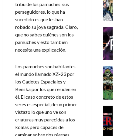
s
Literatura
s
r
,
r
tribu de los pamuches, sus
u
A
d
c
d
m
i
e
perseguidores, lo que ha
m
a
a
e
a
o
r
sucedido es que les han
í
y
t
l
d
s
e
robado su joya sagrada. Claro,
m
o
e
o
Cine
u
(
e
que no sabes quiénes son los
c
v
Cómic
e
r
p
5
g
T
u
e
pamuches y esto también
s
a
a
de
u
h
a
r
p
necesita una explicación.
r
r
agosto
s
e
n
t
e
e
t
de
t
P
d
i
r
s
2026
e
Los pamuches son habitantes
a
h
o
c
Cómic
a
u
1
0
el mundo llamado XZ–23 por
L
a
Reseña
l
a
d
n
)
L
a
n
los Cadetes Espaciales y
a
l
o
a
a
L
t
n
,
Benska por los que residen en
c
7
t
i
o
o
f
o
él. El caso concreto de estos
30
de
r
g
m
s
ó
m
de
seres es especial, de un primer
agosto
a
a
,
t
Cine
r
julio
p
de
vistazo lo que uno ve son
g
Cómic
d
9
a
m
de
2026
l
criaturas muy parecidas a los
Crítica
e
e
0
l
2026
u
e
S
0
koalas pero capaces de
d
l
a
g
l
j
0
p
i
o
caminar sobre dos piernas,
ñ
i
a