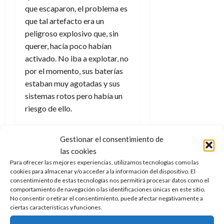
f
m
s
a
2026
29
que escaparon, el problema es
)
a
i
a
d
d
de
:
0
l
que tal artefacto era un
n
b
e
e
julio
e
i
peligroso explosivo que, sin
a
i
l
l
de
l
p
l
l
a
querer, hacía poco habían
2026
a
o
s
d
i
l
W
activado. No iba a explotar, no
0
r
i
e
d
í
W
por el momento, sus baterías
i
s
l
a
n
E
estaban muy agotadas y sus
g
y
M
d
e
sistemas rotos pero había un
e
s
u
c
a
6
n
riesgo de ello.
u
n
o
de
y
p
d
m
agosto
3
e
u
i
o
de
de
Mientras tanto los pamuches
Gestionar el consentimiento de
l
n
a
2026
c
agosto
seguían rindiendo culto, se
las cookies
d
t
l
de
o
0
arrodillaban al pasar por
e
Para ofrecer las mejores experiencias, utilizamos tecnologías como las
o
2026
n
cookies para almacenar y/o acceder a la información del dispositivo. El
delante, cenaban a su
s
d
t
20
consentimiento de estas tecnologías nos permitirá procesar datos como el
0
t
e
alrededor y compartían
r
de
comportamiento de navegación o las identificaciones únicas en este sitio.
i
n
canciones, cuentos y leyendas
julio
a
No consentir o retirar el consentimiento, puede afectar negativamente a
n
o
ciertas características y funciones.
de
c
sin ser conscientes de nada.
o
r
2026
u
Por suerte al activarlo