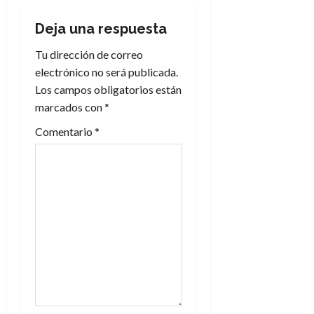
c
i
Deja una respuesta
Tu dirección de correo
ó
electrónico no será publicada.
n
Los campos obligatorios están
marcados con
*
d
Comentario
*
e
e
n
t
r
a