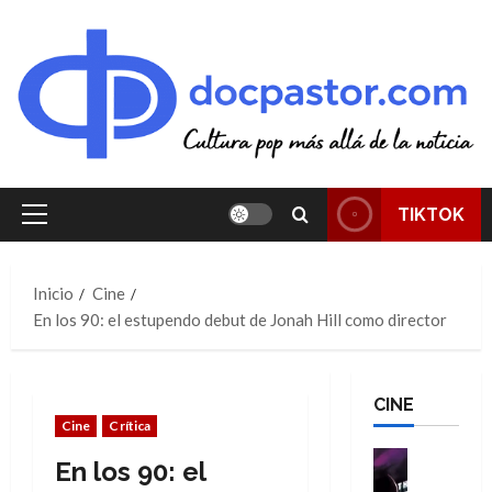
Saltar
al
contenido
TIKTOK
Menú
principal
Inicio
Cine
En los 90: el estupendo debut de Jonah Hill como director
CINE
Cine
Crítica
Cine
En los 90: el
Cómic