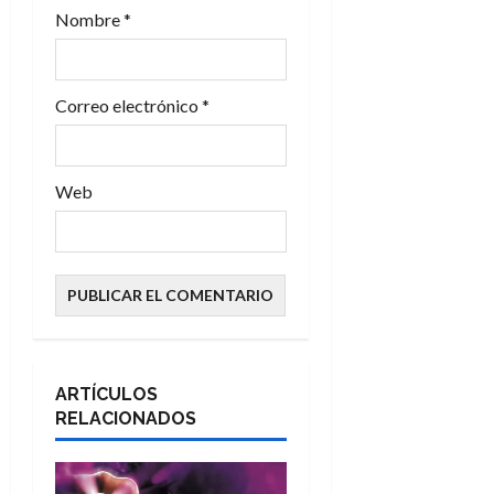
d
Nombre
*
a
s
Correo electrónico
*
Web
ARTÍCULOS
RELACIONADOS