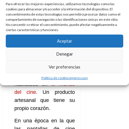
e
t
t
Para ofrecer las mejores experiencias, utilizamos tecnologías como las
nuestra vida.
A
o
cookies para almacenar y/o acceder a la información del dispositivo. El
u
consentimiento de estas tecnologías nos permitirá procesar datos como el
p
r
r
Todo ello rodado de
comportamiento de navegación o las identificaciones únicas en este sitio.
o
n
a
No consentir o retirar el consentimiento, puede afectar negativamente a
c
forma sencilla y
o
ciertas características y funciones.
a
efectiva
, con una buena
9
l
Aceptar
8
de
elección musical que
i
de
julio
acompaña de forma
p
julio
Denegar
de
s
de
adecuada, y sin hacer
2026
2026
i
Ver preferencias
uso de los artificios que
0
s
0
cada vez son más
Política de cookies
Impressum
habituales en
el mundo
7
de
del cine
. Un producto
julio
artesanal que tiene su
de
propio corazón.
2026
0
En una época en la que
las pantallas de cine