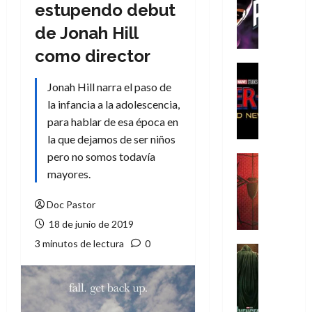
T
estupendo debut
h
de Jonah Hill
e
P
como director
h
Cine
a
Cómic
Jonah Hill narra el paso de
Crítica
n
la infancia a la adolescencia,
S
t
para hablar de esa época en
p
o
la que dejamos de ser niños
i
m
d
pero no somos todavía
,
Cine
e
Crítica
mayores.
9
r
S
0
-
p
Doc Pastor
a
M
i
ñ
18 de junio de 2019
a
d
o
3 minutos de lectura
0
n
e
Cine
s
:
r
Cómic
d
Misceláne
B
-
e
V
r
M
l
e
a
a