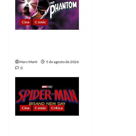
Cine
Cómic
The Phantom, 90 años
del héroe que nunca
muere
Marc Martí
5 de agosto de 2026
0
Cine
Cómic
Crítica
Spider-Man: Brand New
Day, mejor de lo