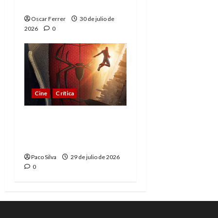
esperado
Oscar Ferrer
30 de julio de
2026
0
Cine
Crítica
Spider-Man: Brand New
Day, madurar es una
compleja aventura
Paco Silva
29 de julio de 2026
0