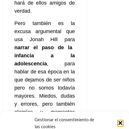
a
d
d
hará de ellos amigos de
:
l
n
b
e
e
27
e
verdad.
i
a
i
l
l
de
l
p
l
l
a
a
julio
Pero también es la
o
s
d
i
l
de
W
r
i
excusa argumental que
e
2026
d
í
W
i
s
l
a
n
E
usa Jonah Hill para
0
g
y
M
d
e
narrar el paso de la
e
s
u
c
a
6
n
infancia a la
u
n
o
de
y
p
d
m
adolescencia
, para
agosto
3
e
u
i
o
de
de
hablar de esa época en la
l
n
a
2026
c
agosto
que dejamos de ser niños
d
t
l
de
o
0
e
o
pero no somos todavía
2026
n
s
d
t
mayores. Miedos, dudas
20
0
t
e
r
de
y errores, pero también
i
n
julio
a
alegrías y momentos
n
o
de
c
o
r
2026
Gestionar el consentimiento de
inolvidables que nos
u
d
e
las cookies
l
marcaran para el resto de
0