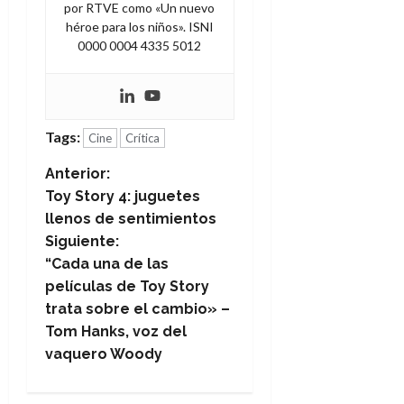
por RTVE como «Un nuevo
héroe para los niños». ISNI
0000 0004 4335 5012
Tags:
Cine
Crítica
N
Anterior:
Toy Story 4: juguetes
a
llenos de sentimientos
Siguiente:
v
“Cada una de las
e
películas de Toy Story
trata sobre el cambio» –
g
Tom Hanks, voz del
vaquero Woody
a