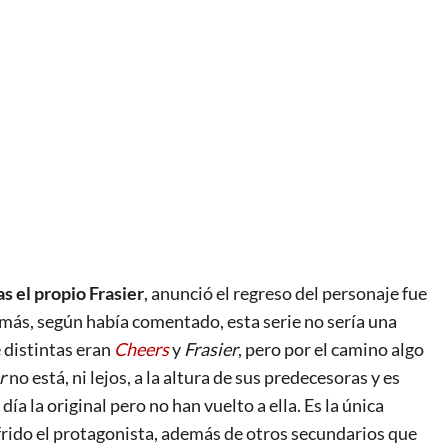
s el propio Frasier
, anunció el regreso del personaje fue
emás, según había comentado, esta serie no sería una
e distintas eran
Cheers
y
Frasier
, pero por el camino algo
r
no está, ni lejos, a la altura de sus predecesoras y es
a la original pero no han vuelto a ella. Es la única
frido el protagonista, además de otros secundarios que