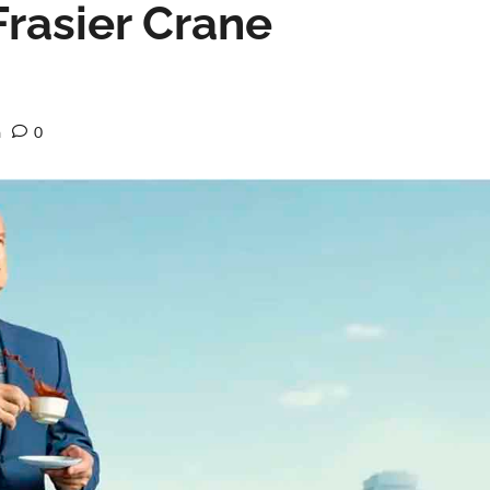
Frasier Crane
a
0