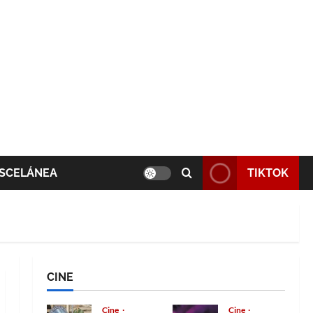
SCELÁNEA
TIKTOK
CINE
Cine
Cine