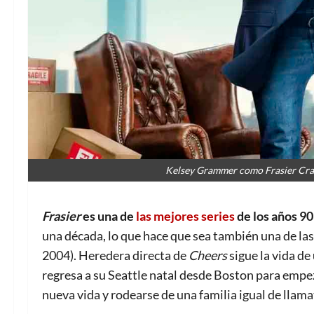
Kelsey Grammer como Frasier Cran
Frasier
es una de
las mejores series
de los años 90
una década, lo que hace que sea también una de las
2004). Heredera directa de
Cheers
sigue la vida de
regresa a su Seattle natal desde Boston para empe
nueva vida y rodearse de una familia igual de llam