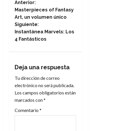
N
Anterior:
Masterpieces of Fantasy
a
Art, un volumen único
Siguiente:
v
Instantánea Marvels: Los
e
4 Fantásticos
g
a
Deja una respuesta
c
Tu dirección de correo
electrónico no será publicada.
i
Los campos obligatorios están
marcados con
*
ó
Comentario
*
n
d