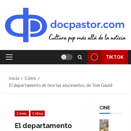
Saltar
al
contenido
TIKTOK
Menú
principal
Inicio
Cómic
El departamento de teorías alucinantes, de Tom Gauld
CINE
Cómic
Crítica
Cine
El departamento
Cómic