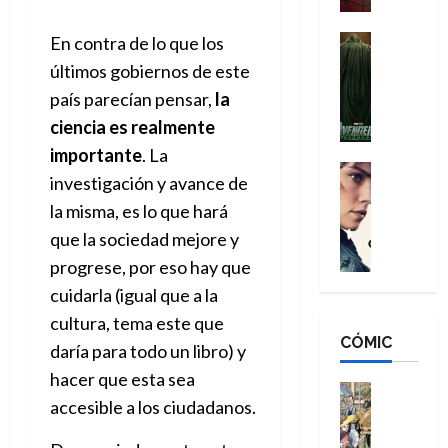
a
d
s
o
n
e
H
Cine
En contra de lo que los
s
:
r
Cómic
o
d
últimos gobiernos de este
Misceláne
B
-
m
e
país parecían pensar,
la
V
r
M
b
l
e
a
ciencia es realmente
a
r
h
n
n
n
e
é
importante
. La
g
d
:
Cine
s
r
investigación y avance de
a
Crítica
N
B
E
o
d
la misma, es lo que hará
C
e
r
x
e
o
l
w
a
que la sociedad mejore y
t
q
r
e
D
n
r
u
progrese, por eso hay que
e
a
a
d
a
e
cuidarla (igual que a la
s
n
y
N
o
n
:
e
cultura, tema este que
,
e
r
u
D
CÓMIC
r
m
w
d
daría para todo un libro) y
n
o
:
e
D
i
c
hacer que esta sea
o
R
j
a
Cine
n
a
accesible a los ciudadanos.
m
e
Cómic
o
y
a
m
s
Literatura
s
r
,
r
u