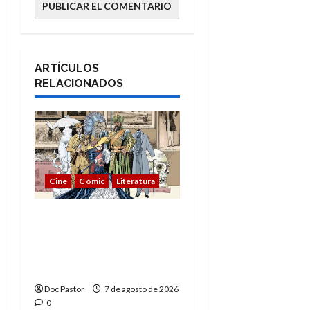
ARTÍCULOS
RELACIONADOS
Cine
Cómic
Literatura
A mí me gusta La Liga
de los Hombres
Extraordinarios (parte
1)
Doc Pastor
7 de agosto de 2026
0