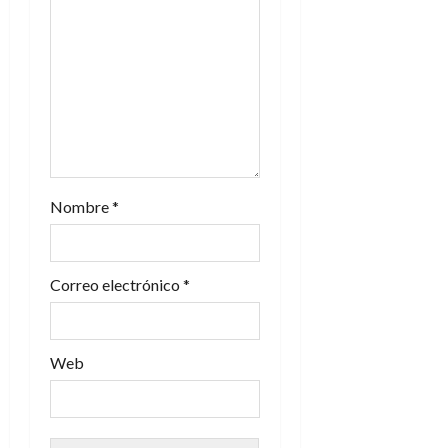
e
e
n
t
r
Nombre
*
a
d
Correo electrónico
*
a
s
Web