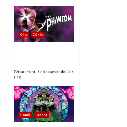
Cine
Cómic
The Phantom, 90 años
del héroe que nunca
muere
Marc Martí
5 de agosto de 2026
0
Cómic
Reseña