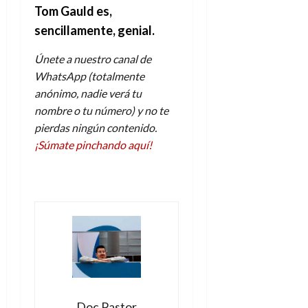
e
t
t
Tom Gauld es,
A
o
u
sencillamente, genial.
p
r
r
o
n
a
Únete a nuestro canal de
c
o
WhatsApp (totalmente
a
9
anónimo, nadie verá tu
l
8
de
nombre o tu número) y no te
i
de
julio
p
pierdas ningún contenido.
julio
de
s
de
2026
¡Súmate pinchando aquí!
2026
i
0
s
0
7
de
julio
de
2026
0
Doc Pastor