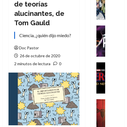
Literatura
de teorías
A
alucinantes, de
m
í
Tom Gauld
m
Cine
e
Cómic
Ciencia, ¿quién dijo miedo?
g
T
u
h
Doc Pastor
s
e
26 de octubre de 2020
t
P
2 minutos de lectura
0
a
h
Cine
L
a
Cómic
Crítica
a
n
S
L
t
p
i
o
i
g
m
d
a
,
Cine
e
Crítica
d
9
r
S
e
0
-
p
l
a
M
i
o
ñ