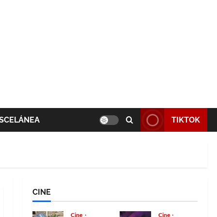
SCELÁNEA
TIKTOK
CINE
Cine
Cine