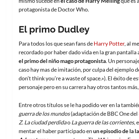
mismo sucede en
el caso de Harry Melling
que es a
protagonista de Doctor Who.
El primo Dudley
Para todos los que sean fans de
Harry Potter
, al m
recordado por haber dado vida en la gran pantalla 
el primo del niño mago protagonista
. Un personaj
caso hay mas de imitación, por culpa del ejemplo de
don’t think you’re a waste of space.»). El éxito de 
personaje pero en su carrera hay otros tantos más
Entre otros títulos se le ha podido ver en la tambié
guerra de los mundos
(adaptación de BBC One del cl
Z. La ciudad perdida
o
La guerra de las corrientes
, 
mentar el haber participado en
un episodio de la 