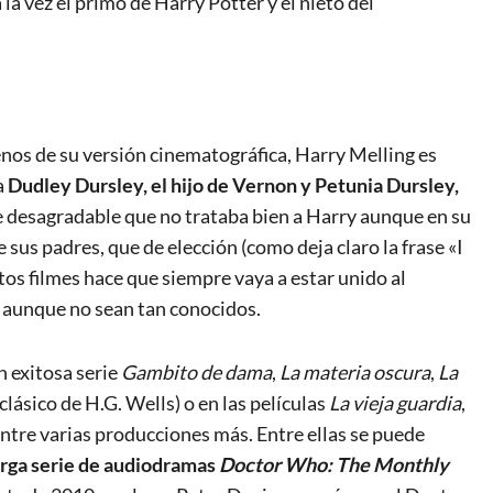
 la vez el primo de Harry Potter y el nieto del
enos de su versión cinematográfica, Harry Melling es
a
Dudley Dursley, el hijo de Vernon y Petunia Dursley,
e desagradable que no trataba bien a Harry aunque en su
 sus padres, que de elección (como deja claro la frase «I
estos filmes hace que siempre vaya a estar unido al
, aunque no sean tan conocidos.
n exitosa serie
Gambito de dama
,
La materia oscura
,
La
ásico de H.G. Wells) o en las películas
La vieja guardia
,
entre varias producciones más. Entre ellas se puede
larga serie de audiodramas
Doctor Who: The Monthly