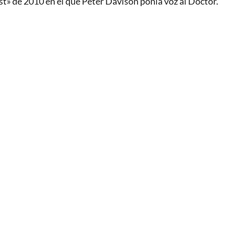
st» de 2010 en el que Peter Davison ponía voz al Doctor.