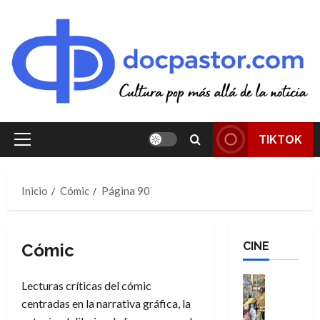
Saltar
al
contenido
TIKTOK
Menú
principal
Inicio
Cómic
Página 90
CINE
Cómic
Cine
Lecturas críticas del cómic
Cómic
centradas en la narrativa gráfica, la
Literatura