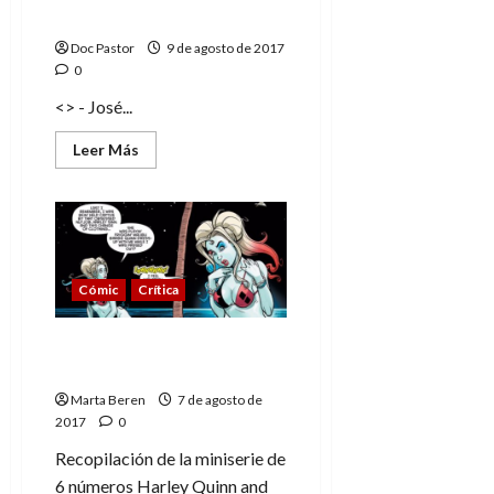
Magneto
Doc Pastor
9 de agosto de 2017
0
<> - José...
Leer
Leer Más
más
acerca
de
El
testamento
de
Magneto
Cómic
Crítica
Harley Quinn y su banda
de las Harleys
Marta Beren
7 de agosto de
2017
0
Recopilación de la miniserie de
6 números Harley Quinn and