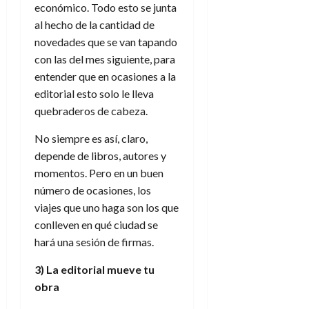
e
julio
económico. Todo esto se junta
e
i
a
i
l
l
de
l
al hecho de la cantidad de
p
l
l
a
2026
a
o
s
novedades que se van tapando
d
i
l
W
0
r
i
e
con las del mes siguiente, para
d
í
W
i
s
l
a
n
entender que en ocasiones a la
E
g
y
M
d
e
editorial esto solo le lleva
e
s
u
c
a
6
quebraderos de cabeza.
n
u
n
o
de
y
p
d
m
agosto
No siempre es así, claro,
3
e
u
i
o
de
de
depende de libros, autores y
l
n
a
2026
c
agosto
momentos. Pero en un buen
d
t
l
de
o
0
número de ocasiones, los
e
o
2026
n
s
viajes que uno haga son los que
d
t
20
0
t
e
conlleven en qué ciudad se
r
de
i
n
julio
a
hará una sesión de firmas.
n
o
de
c
o
r
2026
3) La editorial mueve tu
u
d
e
obra
l
0
e
t
t