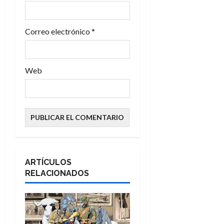
d
Correo electrónico
*
a
s
Web
ARTÍCULOS
RELACIONADOS