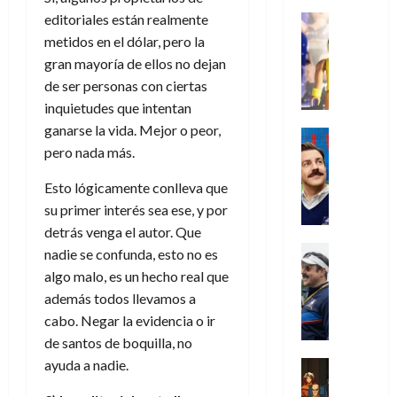
s
o
s
e
23
0
k
e
j
editoriales están realmente
o
Juguetes
r
(
de
H
x
Análisis
o
c
metidos en el dólar, pero la
v
p
julio
5
o
Series
p
r
u
i
a
gran mayoría de ellos no dejan
de
de
P
g
e
d
l
l
2026
r
agosto
de ser personas con ciertas
l
a
r
e
t
l
t
de
inquietudes que intentan
a
0
n
i
l
a
2026
a
e
ganarse la vida. Mejor o peor,
y
e
m
o
Series
s
n
1
0
m
n
pero nada más.
Cine
e
e
d
o
)
o
Misceláne
P
n
s
e
d
C
Esto lógicamente conlleva que
b
l
t
p
l
e
7
u
i
su primer interés sea ese, y por
a
o
e
a
M
de
a
l
y
detrás venga el autor. Que
q
r
c
a
agosto
n
y
m
Crítica
u
a
i
nadie se confunda, esto no es
de
r
d
W
Series
o
e
d
e
2026
algo malo, es un hecho real que
v
o
T
W
b
a
o
n
e
además todos llevamos a
l
0
e
E
i
n
c
l
cabo. Negar la evidencia o ir
a
d
R
l
t
i
30
de santos de boquilla, no
c
L
a
:
i
a
de
31
u
a
w
ayuda a nadie.
u
Análisis
c
julio
f
de
l
s
Cómic
:
n
de
i
i
julio