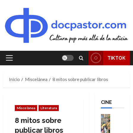
Saltar
al
contenido
TIKTOK
Menú
principal
Inicio
Miscelánea
8 mitos sobre publicar libros
CINE
Miscelánea
Literatura
Cine
8 mitos sobre
Cómic
Literatura
publicar libros