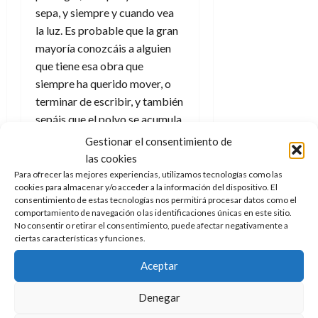
sepa, y siempre y cuando vea
la luz. Es probable que la gran
mayoría conozcáis a alguien
que tiene esa obra que
siempre ha querido mover, o
terminar de escribir, y también
sepáis que el polvo se acumula
encima de los papeles
Gestionar el consentimiento de
mientras esperan en el papel.
las cookies
Para ofrecer las mejores experiencias, utilizamos tecnologías como las
(O en la pantalla del
cookies para almacenar y/o acceder a la información del dispositivo. El
ordenador, que es menos
consentimiento de estas tecnologías nos permitirá procesar datos como el
comportamiento de navegación o las identificaciones únicas en este sitio.
poético pero más cierto hoy
No consentir o retirar el consentimiento, puede afectar negativamente a
en día).
ciertas características y funciones.
Realmente lo que hace que la
Aceptar
gente se interese es el hecho
Denegar
de la publicación. Puede ser
auto publicado o a través de