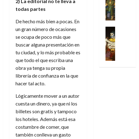
Series
2) La editorial no te lleva a
t
s
p
h
2026
p
c
de
X
u
o
todas partes
r
o
ó
c
2026
0
-
r
:
i
m
a
i
M
De hecho más bien a pocas. En
0
a
e
m
e
l
ó
e
p
un gran número de ocasiones
l
e
Series
n
D
n
n
Análisis
o
o
r
se ocupa de poco más que
a
o
d
’
Cómic
p
p
a
j
buscar alguna presentación en
c
e
X
9
c
t
s
e
t
M
tu ciudad, y lo más probable es
-
7
o
i
i
a
o
a
que todo el que escriba una
M
(
n
m
m
u
r
r
obra ya tenga su propia
e
2
q
i
p
n
E
v
n
×
librería de confianza en la que
u
s
r
a
x
e
’
4
hacer tal acto.
i
m
e
l
t
l
9
)
s
o
s
e
r
7
Lógicamente mover a un autor
:
t
y
i
y
a
30
(
A
cuesta un dinero, ya que ni los
ó
l
o
e
ñ
de
2
p
l
a
billetes son gratis y tampoco
n
n
o
julio
×
o
a
a
e
d
los hoteles. Además está esa
de
3
c
f
m
s
a
2026
costumbre de comer, que
29
)
a
i
a
d
d
de
también conlleva un gasto
:
0
l
n
b
e