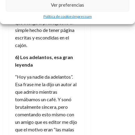
Ver preferencias
una editorial, papel o digital,
pero es la existencia real lo
Política de cookies
Impressum
que otorga el prestigio, no el
simple hecho de tener página
escritas y escondidas en el
cajón.
6) Los adelantos, esa gran
leyenda
“Hoy ya nadie da adelantos”.
Esa frase me la dijo un autor al
que admiro mientras
tomábamos un café. Y sonó
brutalmente sincera, pero
comentando esto mismo con
un amigo que es editor me dijo
que el motivo eran “las malas