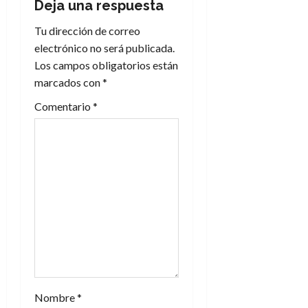
Deja una respuesta
c
Tu dirección de correo
i
electrónico no será publicada.
Los campos obligatorios están
ó
marcados con
*
n
Comentario
*
d
e
e
n
t
r
a
Nombre
*