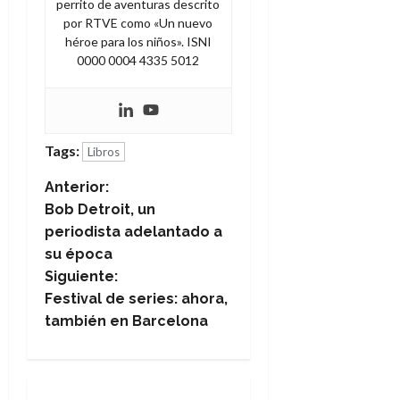
perrito de aventuras descrito
por RTVE como «Un nuevo
héroe para los niños». ISNI
0000 0004 4335 5012
Tags:
Libros
N
Anterior:
Bob Detroit, un
a
periodista adelantado a
su época
v
Siguiente:
e
Festival de series: ahora,
también en Barcelona
g
a