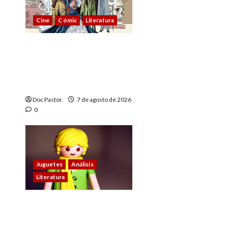
Cine
Cómic
Literatura
A mí me gusta La Liga
de los Hombres
Extraordinarios (parte
1)
Doc Pastor
7 de agosto de 2026
0
Juguetes
Análisis
Literatura
El principito de
Playmobil conquista