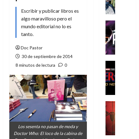
A
m
Escribir y publicar libros es
í
algo maravilloso pero el
m
Cine
mundo editorial no lo es
e
Cómic
tanto.
g
T
u
h
Doc Pastor
s
e
t
P
30 de septiembre de 2014
a
h
Cine
8 minutos de lectura
0
L
a
Cómic
Crítica
a
n
S
L
t
p
i
o
i
g
m
d
a
,
Cine
e
Crítica
d
9
r
S
e
0
-
p
l
a
Los sesenta no pasan de moda y
M
i
o
ñ
Doctor Who: El loco de la cabina de
a
d
s
o