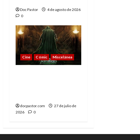
con su sencillez
Doc Pastor
4 de agosto de 2026
0
Cine
Cómic
Miscelánea
Vengadores:
Doomsday o cuando la
nostalgia deja de
emocionar
docpastor.com
27 de julio de
2026
0