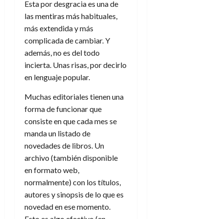
A
o
Esta por desgracia es una de
u
p
r
las mentiras más habituales,
r
o
n
a
más extendida y más
c
o
complicada de cambiar. Y
a
9
además, no es del todo
l
8
de
incierta. Unas risas, por decirlo
i
de
julio
en lenguaje popular.
p
julio
de
s
de
2026
Muchas editoriales tienen una
2026
i
0
forma de funcionar que
s
0
consiste en que cada mes se
manda un listado de
7
de
novedades de libros. Un
julio
archivo (también disponible
de
en formato web,
2026
normalmente) con los títulos,
0
autores y sinopsis de lo que es
novedad en ese momento.
Esto es algo efectivo (en