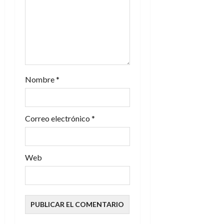
n
t
r
a
Nombre
*
d
Correo electrónico
*
a
s
Web