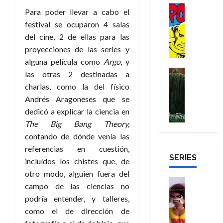
r
n
g
Cómic
t
p
r
e
a
Para poder llevar a cabo el
a
:
i
Reseña
o
e
o
m
p
festival se ocuparon 4 salas
D
B
l
r
c
e
o
e
29
del cine, 2 de ellas para las
o
r
a
M
t
q
c
r
de
c
proyecciones de las series y
a
n
u
a
u
i
o
julio
t
n
t
alguna película como
Argo
, y
e
c
e
o
f
de
o
d
e
Cine
r
las otras 2 destinadas a
u
n
n
u
2026
r
Cómic
N
y
t
l
u
a
charlas, como la del físico
n
Misceláne
D
0
e
l
e
a
n
r
c
Andrés Aragoneses que se
V
r
w
a
,
r
c
i
dedicó a explicar la ciencia en
e
o
D
s
e
e
a
o
27
n
The Big Bang Theory,
o
a
j
l
p
m
n
de
g
contando de dónde venía las
m
y
o
m
o
u
julio
a
a
,
,
y
referencias en cuestión,
e
de
p
e
l
d
SERIES
e
m
a
incluídos los chistes que, de
2026
j
e
r
o
l
e
s
o
y
e
otro modo, alguien fuera del
23
r
0
e
j
o
Juguetes
r
a
campo de las ciencias no
de
e
x
Análisis
o
c
v
julio
5
podría entender, y talleres,
s
Series
p
r
u
i
de
de
22
:
H
como el de dirección de
e
d
l
l
2026
agosto
de
D
u