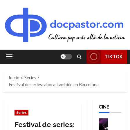
Saltar
al
contenido
TIKTOK
Menú
principal
Inicio
Series
Festival de series: ahora, también en Barcelona
CINE
Series
Cine
Festival de series:
Cómic