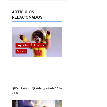
ARTÍCULOS
RELACIONADOS
Juguetes
Análisis
Series
Hulk Hogan en
Playmobil: un
homenaje a una
leyenda de la WWE
Doc Pastor
6 de agosto de 2026
0