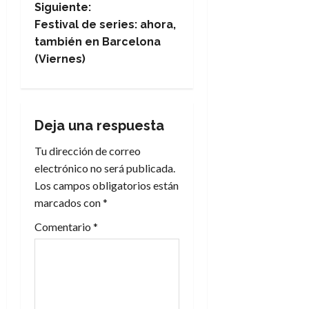
e
t
Siguiente:
t
v
A
o
Festival de series: ahora,
u
p
r
r
e
también en Barcelona
o
n
a
(Viernes)
c
o
g
a
9
l
a
8
de
i
de
julio
Deja una respuesta
p
julio
c
de
s
de
2026
Tu dirección de correo
2026
i
i
0
electrónico no será publicada.
s
0
Los campos obligatorios están
ó
marcados con
*
7
n
de
Comentario
*
julio
d
de
2026
e
0
e