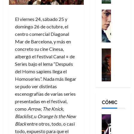
h
n
n
n
é
g
d
:
Cine
r
a
Crítica
N
B
El viernes 24, sábado 25 y
o
d
C
e
r
e
domingo 26 de octubre, el
o
l
w
a
q
centro comercial Diagonal
r
e
D
n
u
Mar de Barcelona, y más en
e
a
a
d
e
concreto su cine Cinesa,
s
n
y
Cine
N
n
albergó el Festival Canal + de
:
e
Crítica
,
e
u
L
D
r
Series bajo el lema “Después
m
w
n
a
o
:
e
D
del Homo sapiens llega el
c
O
o
R
j
a
Homoseries”. Nada más llegar
a
d
m
e
o
y
m
se pudo ver distintas
i
s
s
r
,
u
escenografías de varias series
s
d
c
d
m
e
presentadas en el festival,
CÓMIC
e
a
a
e
a
r
como
Arrow
,
The Knick
,
a
y
t
l
d
e
d
o
e
Blacklist
, u
Orange Is the New
o
Cine
u
e
c
v
Cómic
e
Black
entre otros, todo, o casi
r
5
C
T
u
e
s
a
todo, expuesto para que el
de