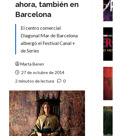
T
ahora, también en
h
Barcelona
e
P
El centro comercial
h
Cine
Diagonal Mar de Barcelona
a
Cómic
Crítica
n
albergó el Festival Canal +
S
t
de Series
p
o
i
m
Marta Beren
d
,
Cine
27 de octubre de 2014
e
Crítica
9
2 minutos de lectura
0
r
S
0
-
p
a
M
i
ñ
a
d
o
n
e
Cine
s
:
r
Cómic
d
Misceláne
B
-
e
V
r
M
l
e
a
a