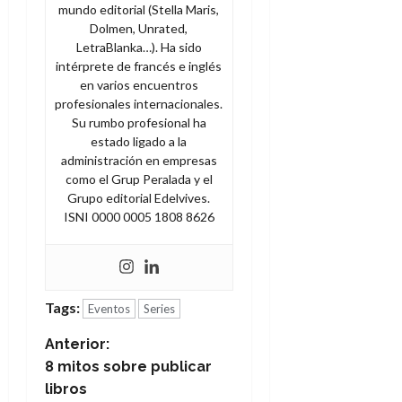
a
d
d
mundo editorial (Stella Maris,
:
l
n
b
e
e
27
Dolmen, Unrated,
e
i
a
i
l
l
de
LetraBlanka…). Ha sido
l
p
l
l
a
a
julio
intérprete de francés e inglés
o
s
d
i
l
de
W
en varios encuentros
r
i
e
2026
d
í
W
profesionales internacionales.
i
s
l
a
n
E
Su rumbo profesional ha
0
g
y
M
d
e
estado ligado a la
e
s
u
c
a
administración en empresas
6
n
u
n
o
como el Grup Peralada y el
de
y
p
d
m
Grupo editorial Edelvives.
agosto
3
e
u
i
o
ISNI 0000 0005 1808 8626
de
de
l
n
a
2026
c
agosto
d
t
l
de
o
0
e
o
2026
n
s
d
t
20
0
Tags:
t
Eventos
Series
e
r
de
i
n
julio
a
N
Anterior:
n
o
de
c
8 mitos sobre publicar
o
r
2026
u
a
d
libros
e
l
0