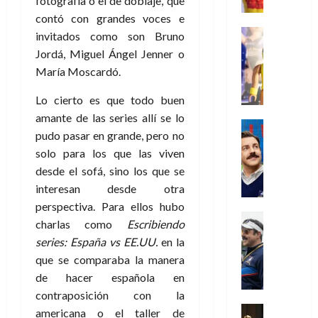
fotografía o el de doblaje, que
r
e
t
l
de
julio
o
l
0
i
l
contó con grandes voces e
a
2026
a
de
o
k
m
o
Juguetes
s
invitados como son Bruno
2026
n
0
m
H
Análisis
e
e
d
o
Jordá, Miguel Ángel Jenner o
0
s
o
Series
n
s
e
d
María Moscardó.
P
d
g
t
p
l
e
l
a
a
o
e
a
M
Lo cierto es que todo buen
a
y
n
q
r
c
a
amante de las series allí se lo
y
o
e
Series
u
a
i
r
pudo pasar en grande, pero no
m
c
n
Cine
e
d
e
v
o
Misceláne
solo para los que las viven
u
P
a
o
n
e
C
b
a
l
desde el sofá, sino los que se
n
c
l
u
i
n
a
interesan desde otra
t
i
30
a
l
d
y
i
a
perspectiva. Para ellos hubo
de
31
n
y
o
m
Crítica
c
julio
f
charlas como
Escribiendo
de
d
W
Series
l
o
de
i
i
julio
series: España vs EE.UU.
en la
o
T
W
a
b
2026
p
c
de
que se comparaba la manera
l
e
E
n
i
ó
c
2026
0
a
d
de hacer española en
R
o
l
a
i
c
L
0
a
s
:
contraposición con la
l
ó
u
a
w
t
u
Análisis
americana o el taller de
D
n