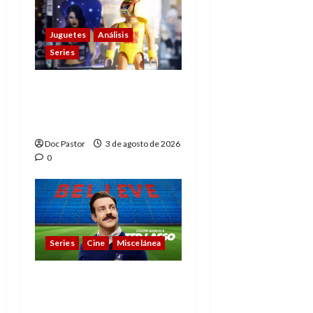
Juguetes
Análisis
Series
Playmobil y WWE Raw:
primeras impresiones
de la línea
Doc Pastor
3 de agosto de 2026
0
Series
Cine
Miscelánea
Cuando la cultura pop
conquistó la final del