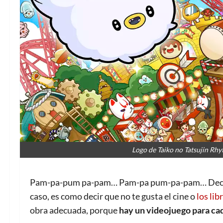
Logo de Taiko no Tatsujin Rh
Pam-pa-pum pa-pam… Pam-pa pum-pa-pam… Decir que
caso, es como decir que no te gusta el cine o
los lib
obra adecuada, porque
hay un videojuego para ca