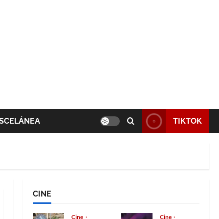
SCELÁNEA
TIKTOK
CINE
Cine
Cine