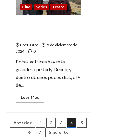
fantasía:
Cine
Series
Teatro
regala
teatro
Judy Dench cumple 90
años: Una vida al servicio
del arte y del cine
Doc Pastor
5 de diciembre de
2024
0
Pocas actrices hay más
grandes que Judy Dench, y
dentro de unos pocos días, el 9
de...
Leer
Leer Más
más
acerca
de
Judy
Dench
Paginación
Anterior
1
2
3
4
5
cumple
90
años:
6
7
Siguiente
de
Una