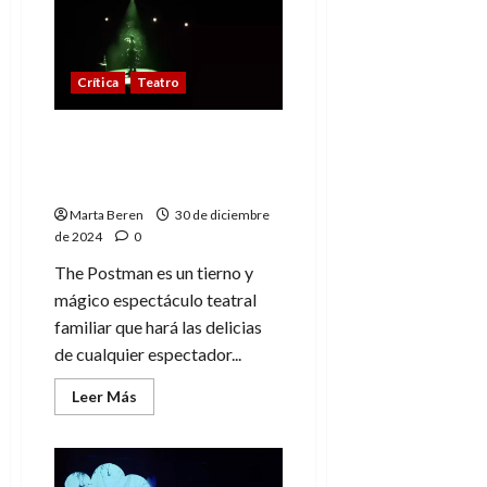
aventurera:
La
emocionante
magia
de
Crítica
Teatro
los
títeres
The Postman, un tierno y
mágico espectáculo
teatral familiar
Marta Beren
30 de diciembre
de 2024
0
The Postman es un tierno y
mágico espectáculo teatral
familiar que hará las delicias
de cualquier espectador...
Leer
Leer Más
más
acerca
de
The
Postman,
un