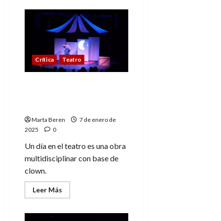
de
Edelmiro
II
y
el
dragón
Gutiérrez:
humor
Crítica
Teatro
y
valores
en
un
Un día en el teatro:
mágico
diversión en clave de
viaje
teatral
clown en Zaragoza
Marta Beren
7 de enero de
2025
0
Un día en el teatro es una obra
multidisciplinar con base de
clown.
Leer
Leer Más
más
acerca
de
Un