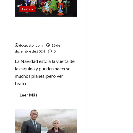
con
humor
Teatro
y
danza
poética
Esta Navidad regala
títeres, bailes y fantasía:
regala teatro
docpastor.com
18 de
diciembre de 2024
0
La Navidad está a la vuelta de
la esquina y pueden hacerse
muchos planes, pero ver
teatro...
Leer
Leer Más
más
acerca
de
Esta
Navidad
regala
títeres,
bailes
y