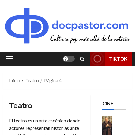
Saltar
al
contenido
TIKTOK
Menú
principal
Inicio
Teatro
Página 4
CINE
Teatro
Cine
El teatro es un arte escénico donde
Cómic
actores representan historias ante
Literatura