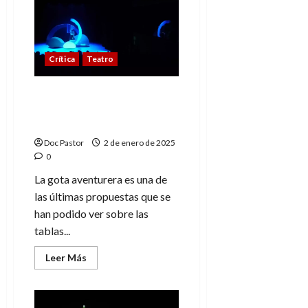
día
en
el
teatro:
diversión
en
Crítica
Teatro
clave
de
clown
en
La gota aventurera: La
Zaragoza
emocionante magia de
los títeres
Doc Pastor
2 de enero de 2025
0
La gota aventurera es una de
las últimas propuestas que se
han podido ver sobre las
tablas...
Leer
Leer Más
más
acerca
de
La
gota