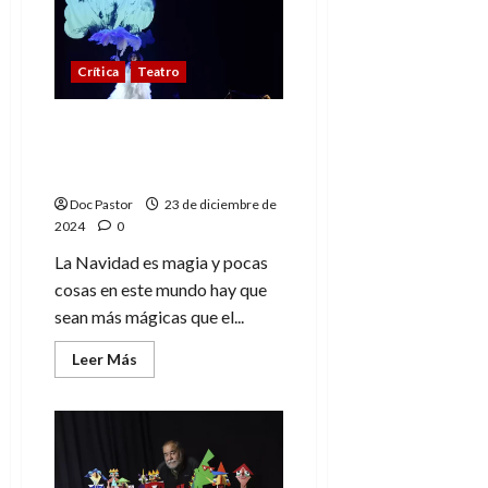
tierno
y
mágico
espectáculo
Crítica
Teatro
teatral
familiar
H2O: Un verano en
invierno con humor y
danza poética
Doc Pastor
23 de diciembre de
2024
0
La Navidad es magia y pocas
cosas en este mundo hay que
sean más mágicas que el...
Leer
Leer Más
más
acerca
de
H2O:
Un
verano
en
invierno