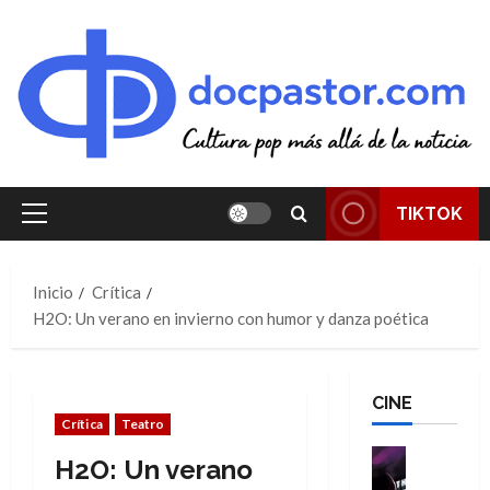
Saltar
al
contenido
TIKTOK
Menú
principal
Inicio
Crítica
H2O: Un verano en invierno con humor y danza poética
CINE
Crítica
Teatro
Cine
H2O: Un verano
Cómic