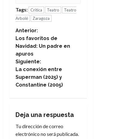
Tags:
Crítica
Teatro
Teatro
Arbolé
Zaragoza
N
Anterior:
Los favoritos de
a
Navidad: Un padre en
apuros
v
Siguiente:
e
La conexión entre
Superman (2025) y
g
Constantine (2005)
a
c
Deja una respuesta
i
Tu dirección de correo
electrónico no será publicada.
ó