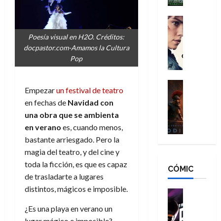
h
n
n
n
é
g
d
:
Cine
r
a
Crítica
N
B
o
Poesía visual en H2O. Créditos:
d
C
e
r
e
docpastor.com-Amamos la Cultura
o
l
w
a
q
Pop
r
e
D
n
u
e
a
a
d
e
s
n
y
Cine
N
n
Empezar
un festival de teatro
:
e
Crítica
,
e
u
en fechas de
Navidad con
L
D
r
m
w
n
a
una obra que se ambienta
o
:
e
D
c
O
o
R
en verano
es, cuando menos,
j
a
a
d
m
e
o
y
bastante arriesgado. Pero la
m
i
s
s
r
,
magia del teatro, y del cine y
u
s
d
c
d
m
e
toda la ficción, es que es capaz
CÓMIC
e
a
a
e
a
r
de trasladarte a lugares
a
y
t
l
d
e
distintos, mágicos e imposible.
d
o
e
o
Cine
u
e
c
v
Cómic
e
r
¿Es una playa en verano un
5
C
T
u
e
s
a
de
lugar mágico e imposible?