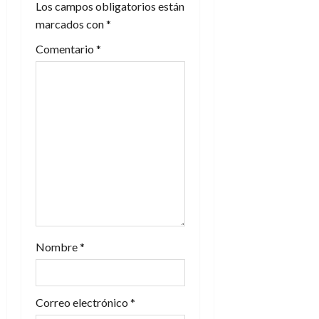
Los campos obligatorios están
n
marcados con
*
Comentario
*
d
e
e
n
t
r
a
Nombre
*
d
a
Correo electrónico
*