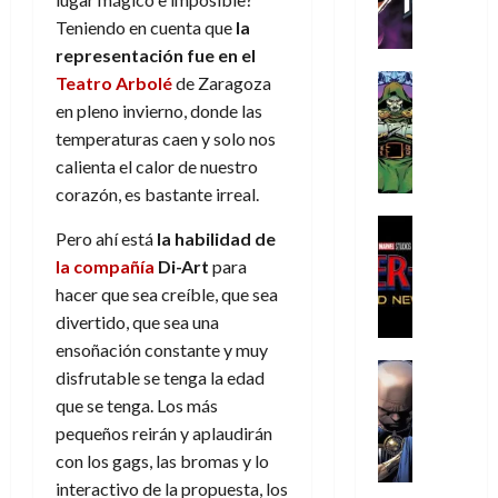
h
h
a
r
p
r
agosto
Teniendo en cuenta que
la
r
e
n
t
e
e
de
i
P
d
representación fue en el
i
r
s
2026
s
h
o
c
Cómic
Teatro Arbolé
de Zaragoza
a
u
0
t
a
Reseña
l
a
d
n
en pleno invierno, donde las
L
o
n
a
l
o
a
temperaturas caen y solo nos
a
p
t
n
,
c
calienta el calor de nuestro
t
h
o
o
f
o
30
corazón, es bastante irreal.
r
e
m
s
ó
m
de
a
r
,
t
Cine
r
julio
p
Pero ahí está
la habilidad de
g
Cómic
N
9
a
m
de
l
la compañía
Di-Art
para
Crítica
e
o
0
l
2026
u
e
S
hacer que sea creíble, que sea
d
l
a
g
l
j
0
p
i
divertido, que sea una
a
ñ
i
a
a
i
a
n
o
a
r
ensoñación constante y muy
a
d
d
Cómic
,
s
d
e
disfrutable se tenga la edad
v
e
Reseña
e
u
d
e
p
e
que se tenga. Los más
r
E
l
n
e
j
e
n
pequeños reirán y aplaudirán
-
l
D
a
l
a
t
t
con los gags, las bromas y lo
M
V
o
e
h
d
i
u
a
i
interactivo de la propuesta, los
c
s
é
e
d