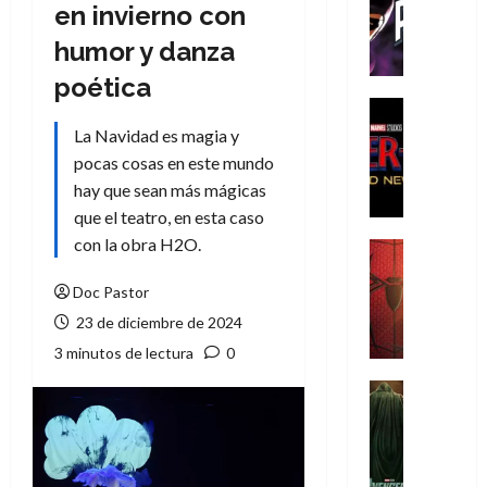
T
en invierno con
h
humor y danza
e
P
poética
h
Cine
a
Cómic
La Navidad es magia y
Crítica
n
pocas cosas en este mundo
S
t
hay que sean más mágicas
p
o
que el teatro, en esta caso
i
m
d
con la obra H2O.
,
Cine
e
Crítica
9
r
S
Doc Pastor
0
-
p
a
23 de diciembre de 2024
M
i
ñ
3 minutos de lectura
0
a
d
o
n
e
Cine
s
:
r
Cómic
d
Misceláne
B
-
e
V
r
M
l
e
a
a