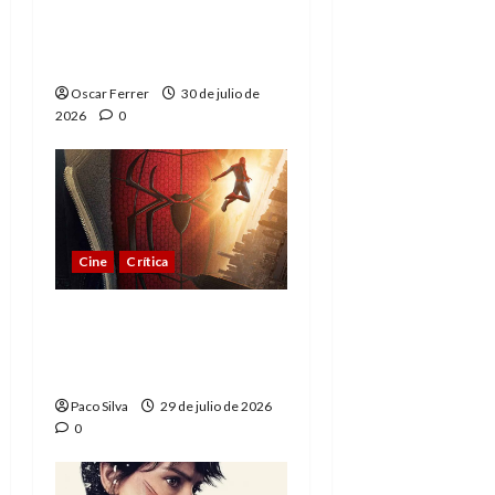
Spider-Man: Brand New
Day, mejor de lo
esperado
Oscar Ferrer
30 de julio de
2026
0
Cine
Crítica
Spider-Man: Brand New
Day, madurar es una
compleja aventura
Paco Silva
29 de julio de 2026
0