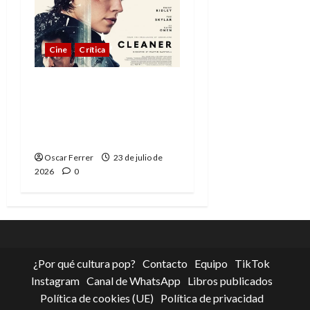
Cine
Crítica
Cleaner: Rescate
vertical, fórmula
repetida pero
funcional
Oscar Ferrer
23 de julio de
2026
0
¿Por qué cultura pop?
Contacto
Equipo
TikTok
Instagram
Canal de WhatsApp
Libros publicados
Política de cookies (UE)
Política de privacidad