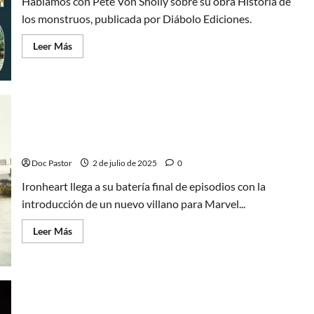
Hablamos con Pete Von Sholly sobre su obra Historia de
de
Robert
los monstruos, publicada por Diábolo Ediciones.
Louis
Stevenson
Leer
Leer Más
más
acerca
de
«Los
monstruos
siguen
el
ritmo
Ironheart (Disney +): La llegada de un villano
de
esperado e inesperado
los
tiempos»
–
Doc Pastor
2 de julio de 2025
0
Pete
Von
Ironheart llega a su batería final de episodios con la
Sholly,
autor
introducción de un nuevo villano para Marvel...
Leer
Leer Más
más
acerca
de
Ironheart
(Disney
+):
La
llegada