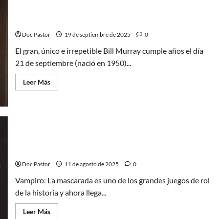
sangrientas
Bill Murray: 5 papeles inolvidables de un genio de la
comedia
Doc Pastor
19 de septiembre de 2025
0
El gran, único e irrepetible Bill Murray cumple años el día
21 de septiembre (nació en 1950)...
Leer
Leer Más
más
acerca
de
Bill
Murray:
5
papeles
inolvidables
Vampiro: La mascarada: el cómic que revive Mundo
de
un
de Tinieblas
genio
de
Doc Pastor
11 de agosto de 2025
0
la
comedia
Vampiro: La mascarada es uno de los grandes juegos de rol
de la historia y ahora llega...
Leer
Leer Más
más