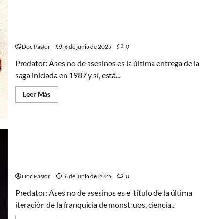
¿Qué
esperar
de
Alien:
¿Dónde ubicamos Asesino de asesinos en el canon
Planeta
de Predator?
Tierra?
Los
Doc Pastor
6 de junio de 2025
0
lugares
más
oscuros
Predator: Asesino de asesinos es la última entrega de la
del
saga iniciada en 1987 y sí, está...
universo
Leer
Leer Más
más
acerca
de
¿Dónde
ubicamos
Asesino
de
asesinos
Predator: Asesino de asesinos, una entrega correcta
en
el
y funcional
canon
de
Doc Pastor
6 de junio de 2025
0
Predator?
Predator: Asesino de asesinos es el título de la última
iteración de la franquicia de monstruos, ciencia...