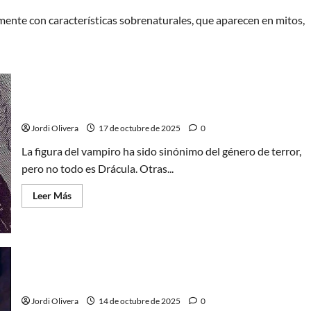
mente con características sobrenaturales, que aparecen en mitos,
El vampiro en la gran pantalla (2ª parte)
Jordi Olivera
17 de octubre de 2025
0
La figura del vampiro ha sido sinónimo del género de terror,
pero no todo es Drácula. Otras...
Leer
Leer Más
más
acerca
de
El
vampiro
en
la
gran
El vampiro en la gran pantalla
pantalla
(2ª
Jordi Olivera
14 de octubre de 2025
0
parte)