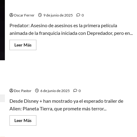
Predator: Asesino de asesinos, un brutal y
de
un
sangriento complemento
villano
esperado
Oscar Ferrer
9 de junio de 2025
0
e
inesperado
Predator: Asesino de asesinos es la primera película
animada de la franquicia iniciada con Depredador, pero en...
Leer
Leer Más
más
acerca
de
Predator:
Asesino
de
asesinos,
¿Qué esperar de Alien: Planeta Tierra? Los lugares
un
más oscuros del universo
brutal
y
Doc Pastor
6 de junio de 2025
0
sangriento
complemento
Desde Disney + han mostrado ya el esperado trailer de
Alien: Planeta Tierra, que promete más terror...
Leer
Leer Más
más
acerca
de