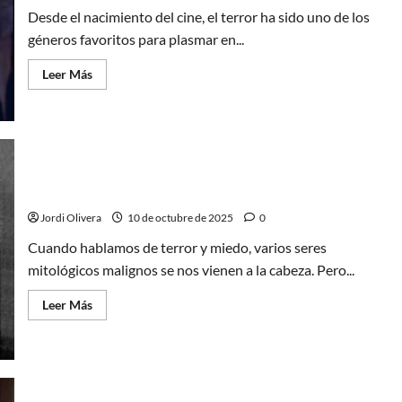
Desde el nacimiento del cine, el terror ha sido uno de los
géneros favoritos para plasmar en...
Leer
Leer Más
más
acerca
de
El
vampiro
en
la
gran
pantalla
Vampiros: mitos y leyendas sangrientas
Jordi Olivera
10 de octubre de 2025
0
Cuando hablamos de terror y miedo, varios seres
mitológicos malignos se nos vienen a la cabeza. Pero...
Leer
Leer Más
más
acerca
de
Vampiros:
mitos
y
leyendas