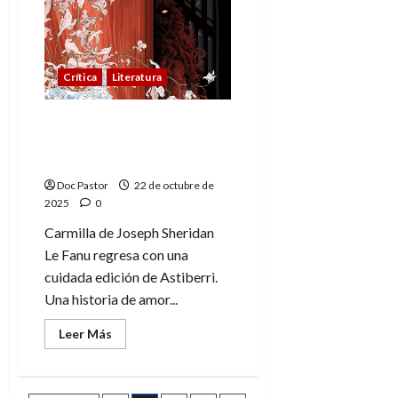
el
misterio
continúa
en
el
mundo
Crítica
Literatura
de
Anne
Rice
Carmilla, el clásico
vampírico que redefinió
el deseo
Doc Pastor
22 de octubre de
2025
0
Carmilla de Joseph Sheridan
Le Fanu regresa con una
cuidada edición de Astiberri.
Una historia de amor...
Leer
Leer Más
más
acerca
de
Carmilla,
el