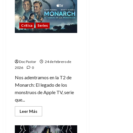
2×01:
Mitología,
culto
y
miedo
ancestral
Crítica
Series
Monarch: El legado de
los monstruos regresa
con fuerza
Doc Pastor
24 de febrero de
2026
0
Nos adentramos en la T2 de
Monarch: El legado de los
monstruos de Apple TV, serie
que...
Leer
Leer Más
más
acerca
de
Monarch:
El