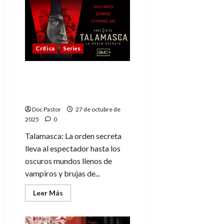
5
lecturas
para
disfrutar
Halloween
entre
magia
Crítica
Series
y
fantasmas
Talamasca: el misterio
continúa en el mundo de
Anne Rice
Doc Pastor
27 de octubre de
2025
0
Talamasca: La orden secreta
lleva al espectador hasta los
oscuros mundos llenos de
vampiros y brujas de...
Leer
Leer Más
más
acerca
de
Talamasca: