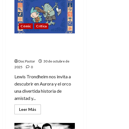
de
Mary
Shelley:
Una
edición
para
Cómic
Crítica
coleccionar
Aurora y el orco:
amistad, humor y
fantasía sin prejuicios
Doc Pastor
30 de octubre de
2025
0
Lewis Trondheim nos invita a
descubrir en Aurora y el orco
una divertida historia de
amistad y...
Leer
Leer Más
más
acerca
de
Aurora