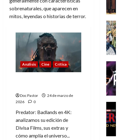
generalmente con características
A
m
sobrenaturales, que aparecen en
í
mitos, leyendas o historias de terror.
m
Cine
e
Cómic
g
Literatura
A
u
m
s
í
t
m
a
Cine
Análisis
Cine
Crítica
e
L
Cómic
g
T
a
Predator: Badlands y su
u
h
L
edición en 4K con extras
s
e
i
Doc Pastor
24 de marzo de
t
P
g
2026
0
a
h
a
Cine
L
a
Cómic
d
Predator: Badlands en 4K:
Crítica
a
n
e
analizamos su edición de
S
L
t
l
Divisa Films, sus extras y
p
i
o
o
cómo amplía el universo...
i
g
m
s