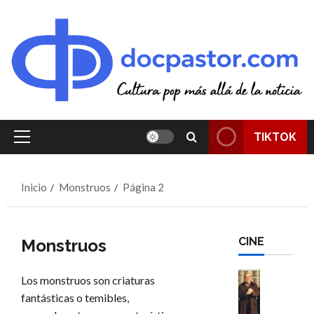
Saltar
al
contenido
TIKTOK
Menú
principal
Inicio
Monstruos
Página 2
CINE
Monstruos
Cine
Los monstruos son criaturas
Cómic
fantásticas o temibles,
Literatura