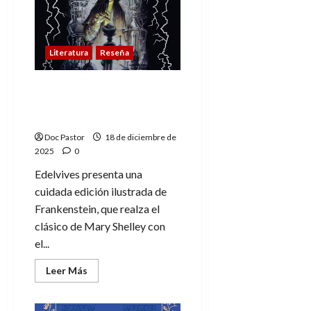
legado
de
los
monstruos
regresa
Literatura
Reseña
con
fuerza
Frankenstein de Mary
Shelley: Una edición para
coleccionar
Doc Pastor
18 de diciembre de
2025
0
Edelvives presenta una
cuidada edición ilustrada de
Frankenstein, que realza el
clásico de Mary Shelley con
el...
Leer
Leer Más
más
acerca
de
Frankenstein