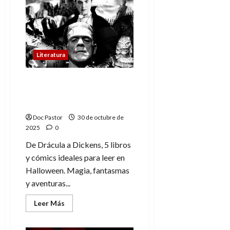
y
el
orco:
amistad,
humor
y
fantasía
sin
Literatura
prejuicios
5 lecturas para disfrutar
Halloween entre magia y
fantasmas
Doc Pastor
30 de octubre de
2025
0
De Drácula a Dickens, 5 libros
y cómics ideales para leer en
Halloween. Magia, fantasmas
y aventuras...
Leer
Leer Más
más
acerca
de