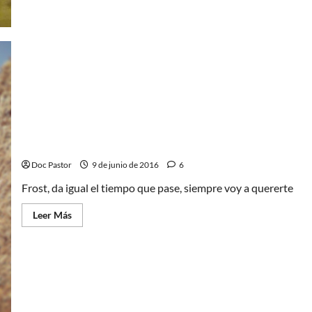
Frost se ha ido al cielo de los perritos
Doc Pastor
9 de junio de 2016
6
Frost, da igual el tiempo que pase, siempre voy a quererte
Leer
Leer Más
más
acerca
de
Frost
se
ha
ido
al
cielo
de