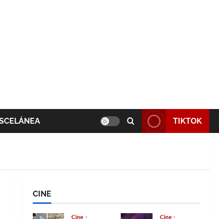
SCELÁNEA
TIKTOK
CINE
Cine
Cine