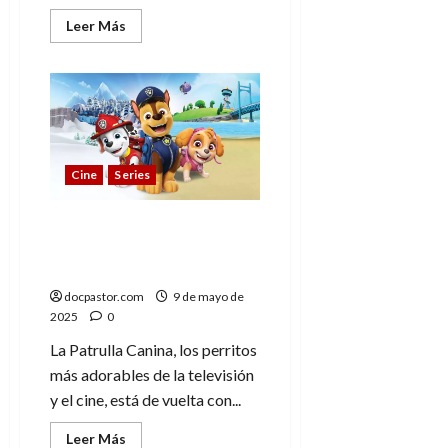
Leer
Leer Más
más
acerca
de
Eso
no
estaba
en
mi
libro
de
Cine
Series
cine
de
terror,
descubrimientos
La Patrulla Canina…
inéditos
¡Ahora con dinosaurios!
(Estreno en 2026)
docpastor.com
9 de mayo de
2025
0
La Patrulla Canina, los perritos
más adorables de la televisión
y el cine, está de vuelta con...
Leer
Leer Más