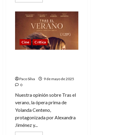
más
acerca
de
La
Patrulla
Canina…
¡Ahora
con
dinosaurios!
(Estreno
Cine
Crítica
en
2026)
Tras el verano,
visibilizando problemas
existentes
Paco Silva
9 de mayo de 2025
0
Nuestra opinión sobre Tras el
verano, la ópera prima de
Yolanda Centeno,
protagonizada por Alexandra
Jiménez y...