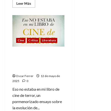
Leer
Leer Más
más
acerca
de
Superman:
nuevo
tráiler
para
generar
más
esperanza
Cine
Crítica
Literatura
Eso no estaba en mi libro
de cine de terror,
descubrimientos
inéditos
Oscar Ferrer
12 de mayo de
2025
0
Eso no estaba en mi libro de
cine de terror, un
pormenorizado ensayo sobre
la evolución de...