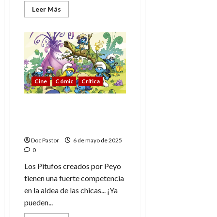
Leer
Leer Más
más
acerca
de
The
Sleeper:
el
Caravaggio
perdido,
un
descubrimiento
Cine
Cómic
Crítica
de
valor
incalculable
Los Pitufos y la aldea de
las chicas: un nuevo
mundo por descubrir
Doc Pastor
6 de mayo de 2025
0
Los Pitufos creados por Peyo
tienen una fuerte competencia
en la aldea de las chicas... ¡Ya
pueden...