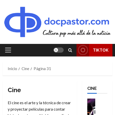
Saltar
al
contenido
TIKTOK
Menú
principal
Inicio
Cine
Página 31
CINE
Cine
Cine
El cine es el arte y la técnica de crear
Cómic
y proyectar películas para contar
T