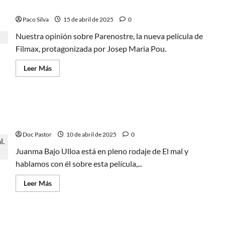
Parenostre, crear debate sin ofrecer objetividad
de
Eastwick:
Paco Silva
revisión
15 de abril de 2025
0
del
Blu-
Nuestra opinión sobre Parenostre, la nueva película de
ray
Filmax, protagonizada por Josep Maria Pou.
Leer
Leer Más
más
acerca
de
Parenostre,
crear
«Se nos adoctrina interesadamente» – Juanma Bajo
debate
sin
Ulloa, director de El mal
ofrecer
objetividad
Doc Pastor
10 de abril de 2025
0
Juanma Bajo Ulloa está en pleno rodaje de El mal y
hablamos con él sobre esta película,...
Leer
Leer Más
más
acerca
de
«Se
nos
La cita (Drop), un encuentro de alta intensidad
adoctrina