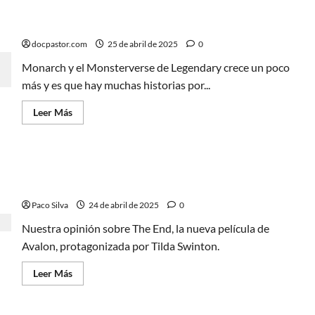
el
grupo
de
Monarch y el Monsterverse crecen un poco más
inadaptados
de
docpastor.com
25 de abril de 2025
0
Marvel
Monarch y el Monsterverse de Legendary crece un poco
más y es que hay muchas historias por...
Leer
Leer Más
más
acerca
de
Monarch
y
The End, distopía musical para dinamitar lo
el
Monsterverse
conocido
crecen
un
Paco Silva
24 de abril de 2025
0
poco
más
Nuestra opinión sobre The End, la nueva película de
Avalon, protagonizada por Tilda Swinton.
Leer
Leer Más
más
acerca
de
The