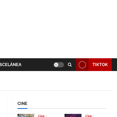
SCELÁNEA
TIKTOK
CINE
Cine
Cine