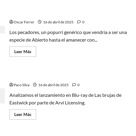
End,
Los pecadores, un Abierto hasta el amanecer
distopía
musical
sureño y con blues
para
dinamitar
Oscar Ferrer
16 de abril de 2025
0
lo
conocido
Los pecadores, un popurrí genérico que vendría a ser una
especie de Abierto hasta el amanecer con...
Leer
Leer Más
más
acerca
de
Los
pecadores,
Las brujas de Eastwick: revisión del Blu-ray
un
Abierto
Paco Silva
hasta
16 de abril de 2025
0
el
amanecer
Analizamos el lanzamiento en Blu-ray de Las brujas de
sureño
Eastwick por parte de Arvi Licensing.
y
con
blues
Leer
Leer Más
más
acerca
de
Las
brujas