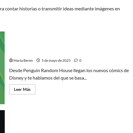
 para contar historias o transmitir ideas mediante imágenes en
Aprende a leer cómics con Disney, una lectura con
mucho Encanto
Marta Beren
5 de mayo de 2025
0
Desde Penguin Random House llegan los nuevos cómics de
Disney y te hablamos del que se basa...
Leer
Leer Más
más
acerca
de
Aprende
a
leer
cómics
con
Crónicas del submundo: Star Wars celebra el 4 de
Disney,
una
mayo con Asajj Ventress y Cad Bane