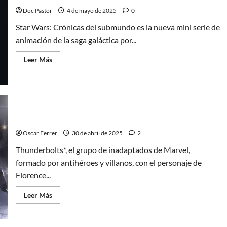
lectura
con
Doc Pastor
4 de mayo de 2025
0
mucho
Encanto
Star Wars: Crónicas del submundo es la nueva mini serie de
animación de la saga galáctica por...
Leer
Leer Más
más
acerca
de
Crónicas
del
submundo:
Star
Wars
Thunderbolts*, el grupo de inadaptados de Marvel
celebra
el
Oscar Ferrer
30 de abril de 2025
2
4
de
Thunderbolts*, el grupo de inadaptados de Marvel,
mayo
con
formado por antihéroes y villanos, con el personaje de
Asajj
Ventress
Florence...
y
Cad
Bane
Leer
Leer Más
más
acerca
de
Thunderbolts*,