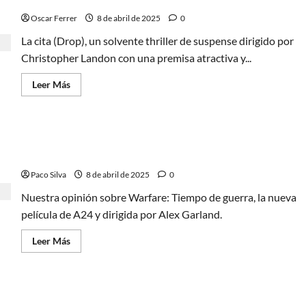
interesadamente»
Oscar Ferrer
–
8 de abril de 2025
0
Juanma
Bajo
La cita (Drop), un solvente thriller de suspense dirigido por
Ulloa,
Christopher Landon con una premisa atractiva y...
director
de
El
Leer
Leer Más
mal
más
acerca
de
La
cita
Warfare: Tiempo de Guerra, operación militar en
(Drop),
un
tiempo real
encuentro
de
Paco Silva
8 de abril de 2025
0
alta
intensidad
Nuestra opinión sobre Warfare: Tiempo de guerra, la nueva
película de A24 y dirigida por Alex Garland.
Leer
Leer Más
más
acerca
de
Warfare:
Tiempo
El secreto de la pirámide, la mejor película de
de