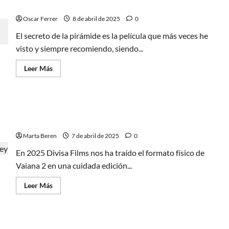
Guerra,
Sherlock Holmes de las últimas décadas
operación
militar
Oscar Ferrer
8 de abril de 2025
0
en
tiempo
El secreto de la pirámide es la película que más veces he
real
visto y siempre recomiendo, siendo...
Leer
Leer Más
más
acerca
de
El
secreto
Vaiana 2, análisis del Blu-Ray Steelbook de Divisa
de
la
Films
pirámide,
la
Marta Beren
7 de abril de 2025
0
mejor
película
En 2025 Divisa Films nos ha traído el formato físico de
de
Sherlock
Vaiana 2 en una cuidada edición...
Holmes
de
las
Leer
Leer Más
últimas
más
décadas
acerca
de
Vaiana
2,
Masters del Universo: Un viaje al pasado con la
análisis