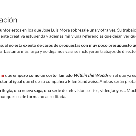
ación
puntos estos en los que Jose Luis Mora sobresale una y otra vez. Su traba
ente creativa estupenda y además mil y una referencias que dejan ver q
sual no está exento de casos de propuestas con muy poco presupuesto qu
a ser bastante más larga y no digamos ya si se incluyeran trabajos de dire
mi
que
empezó como un corto llamado
Within the Woods
en el que ya e
r al igual que el de su compañera Ellen Sandweiss. Ambos serán protagoni
 trilogía, una nueva saga, una serie de televisión, series, videojuegos… 
 aunque sea de forma no acreditada.