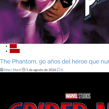
Cine
Cómic
The Phantom, 90 años del héroe que n
Marc Martí
5 de agosto de 2026
0