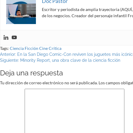
Doc Pastor
Escritor y periodista de amplia trayectoria (AQU
de los negocios. Creador del personaje infantil 
Tags:
Ciencia Ficción
Cine
Crítica
Navegación
Anterior:
En la San Diego Comic-Con reviven los juguetes más icónic
Siguiente:
Minority Report, una obra clave de la ciencia ficción
de
Deja una respuesta
entradas
Tu dirección de correo electrónico no será publicada.
Los campos obliga