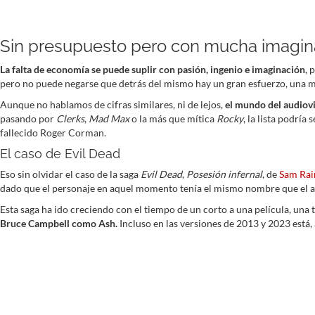
Sin presupuesto pero con mucha imagin
La falta de economía se puede suplir con pasión, ingenio e imaginación
, 
pero no puede negarse que detrás del mismo hay un gran esfuerzo, una m
Aunque no hablamos de cifras similares, ni de lejos,
el mundo del audiovi
pasando por
Clerks
,
Mad Max
o la más que mítica
Rocky
, la lista podrí
fallecido Roger Corman.
El caso de Evil Dead
Eso sin olvidar el caso de la saga
Evil Dead
,
Posesión infernal
, de
Sam Rai
dado que el personaje en aquel momento tenía el mismo nombre que el acto
Esta saga ha ido creciendo con el tiempo de un corto a una película, una
Bruce Campbell como Ash.
Incluso en las versiones de 2013 y 2023 está,