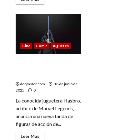
más
acerca
de
Ne
Zha
2:
Una
fantasía
desbordante
en
Cine
Cómic
Juguetes
la
que
cada
minuto
Nueva colección de
es
Hasbro: figuras Star Wars
una
obra
para fans de siempre
de
arte
docpastor.com
18 de junio de
2025
0
La conocida juguetera Hasbro,
artífice de Marvel Legends,
anuncia una nueva tanda de
figuras de acción de...
Leer
Leer Más