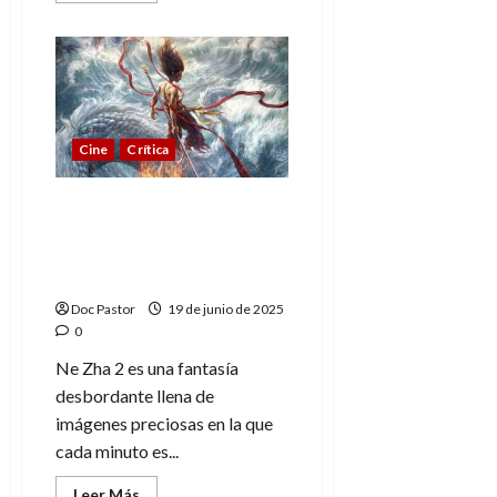
acerca
de
Quinografía,
conociendo
a
la
persona
tras
el
Cine
Crítica
artista
Ne Zha 2: Una fantasía
desbordante en la que
cada minuto es una obra
de arte
Doc Pastor
19 de junio de 2025
0
Ne Zha 2 es una fantasía
desbordante llena de
imágenes preciosas en la que
cada minuto es...
Leer
Leer Más