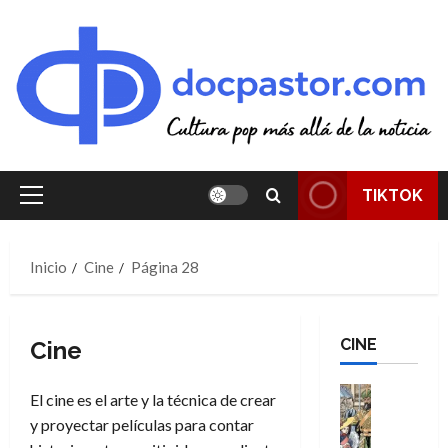
Saltar
al
contenido
TIKTOK
Menú
principal
Inicio
Cine
Página 28
CINE
Cine
Cine
El cine es el arte y la técnica de crear
Cómic
y proyectar películas para contar
Literatura