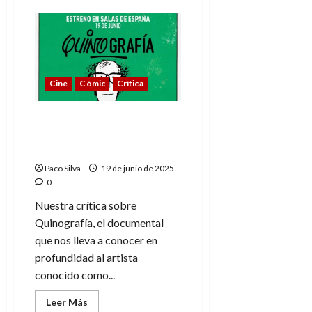
de
Sección
31
en
Blu-
ray:
tras
las
Cine
Cómic
Crítica
cámaras
del
Imperio
Terrano
Quinografía, conociendo
a la persona tras el
artista
Paco Silva
19 de junio de 2025
0
Nuestra crítica sobre
Quinografía, el documental
que nos lleva a conocer en
profundidad al artista
conocido como...
Leer
Leer Más
más