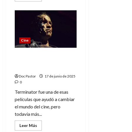
más
acerca
de
Nueva
colección
de
Hasbro:
figuras
Star
Wars
Cine
para
fans
de
siempre
Terminator 2: El legado
eterno de una obra
maestra del cine
Doc Pastor
17 de junio de 2025
0
Terminator fue una de esas
películas que ayudó a cambiar
el mundo del cine, pero
todavía más...
Leer
Leer Más
más