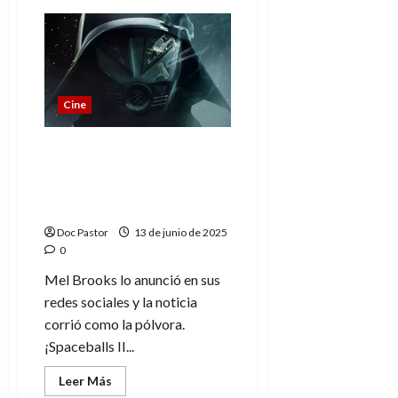
de
Star
Trek:
Sección
31,
una
oscura
misión
Cine
liderada
por
Michelle
Yeoh
Hablemos de Spaceballs
2 (y también de la
primera que es un
clásico)
Doc Pastor
13 de junio de 2025
0
Mel Brooks lo anunció en sus
redes sociales y la noticia
corrió como la pólvora.
¡Spaceballs II...
Leer
Leer Más
más