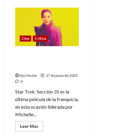
acerca
de
Terminator
2:
El
legado
eterno
de
una
Cine
Crítica
obra
maestra
del
cine
Star Trek: Sección 31, una
oscura misión liderada
por Michelle Yeoh
Doc Pastor
17 de junio de 2025
0
Star Trek: Sección 31 es la
última película de la franquicia,
en esta ocasión liderada por
Michelle...
Leer
Leer Más
más
acerca