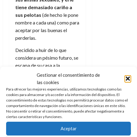
e
t
t
tiene demasiado cariño a
A
o
u
sus pelotas
(de hecho le pone
p
r
r
o
nombre a cada una) como para
n
a
c
o
aceptar por las buenas el
a
perderlas.
9
l
8
de
i
Decidido a huir de lo que
de
julio
p
julio
considera un pésimo futuro, se
de
s
de
2026
escapa de su casa a la
2026
i
aventura, en inicio solo pero
0
Gestionar el consentimiento de
s
0
pronto con la compañía de sus
las cookies
amigos del parque: Rocco (un
Para ofrecer las mejores experiencias, utilizamos tecnologías como las
7
cookies para almacenar y/o acceder a la información del dispositivo. El
boxer
con la voz original de
de
consentimiento de estas tecnologías nos permitirá procesar datos como el
julio
Idris Elba
), Buscón/Fetch (un
comportamiento de navegación o las identificaciones únicas en este sitio.
de
perro salchicha con ansias de
No consentir o retirar el consentimiento, puede afectar negativamente a
2026
ciertas características y funciones.
influencer) y Chiripa/Lucky (un
0
beagle
algo inconsciente).
El
Aceptar
otro nombre más popular