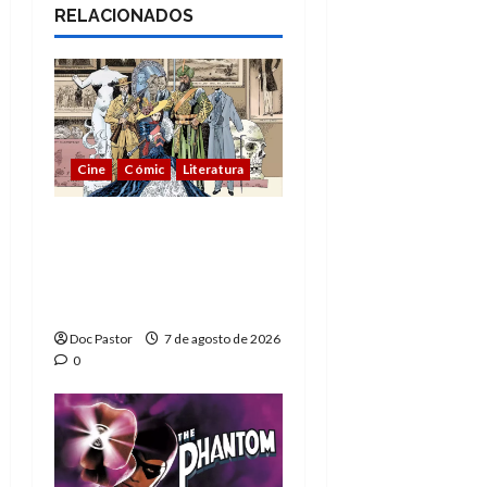
RELACIONADOS
Cine
Cómic
Literatura
A mí me gusta La Liga
de los Hombres
Extraordinarios (parte
1)
Doc Pastor
7 de agosto de 2026
0