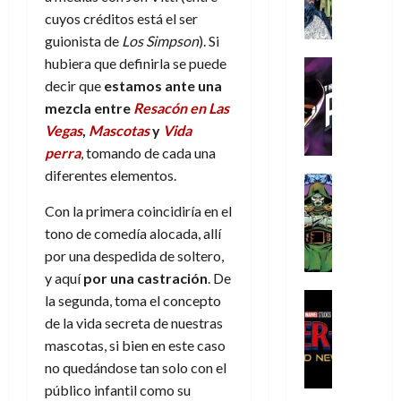
A
d
c
d
m
i
e
cuyos créditos está el ser
m
a
a
e
a
o
r
í
guionista de
Los Simpson
). Si
y
t
l
d
s
e
m
o
e
hubiera que definirla se puede
o
Cine
u
(
e
c
v
Cómic
e
decir que
estamos ante una
r
p
5
g
T
u
e
s
a
mezcla entre
Resacón en Las
a
de
u
h
a
r
p
r
r
agosto
Vegas
,
Mascotas
y
Vida
s
e
n
t
e
e
t
de
perra
, tomando de cada una
t
P
d
i
r
s
2026
e
diferentes elementos.
a
h
o
c
Cómic
a
u
1
0
L
a
Reseña
l
a
d
n
)
Con la primera coincidiría en el
L
a
n
a
l
o
a
tono de comedía alocada, allí
a
L
t
n
,
c
7
por una despedida de soltero,
t
i
o
o
f
o
30
de
r
g
m
y aquí
por una castración
. De
s
ó
m
de
agosto
a
a
,
t
Cine
r
la segunda, toma el concepto
julio
p
de
g
Cómic
d
9
a
m
de
2026
l
de la vida secreta de nuestras
Crítica
e
e
0
l
2026
u
e
mascotas, si bien en este caso
S
0
d
l
a
g
l
j
no quedándose tan solo con el
0
p
i
o
ñ
i
a
a
i
público infantil como su
a
s
o
a
r