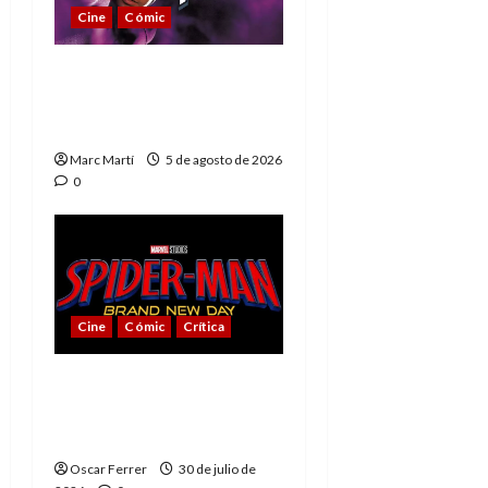
Cine
Cómic
The Phantom, 90 años
del héroe que nunca
muere
Marc Martí
5 de agosto de 2026
0
Cine
Cómic
Crítica
Spider-Man: Brand New
Day, mejor de lo
esperado
Oscar Ferrer
30 de julio de