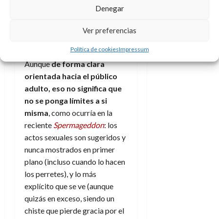
en su versión vocal original
Denegar
sería Kathryn Hahn
(
Agatha
Ver preferencias
Harkness
en el MCU)
poniendo voz a Honey/Miel.
Política de cookies
Impressum
Aunque
de forma clara
orientada hacia el público
adulto, eso no significa que
no se ponga límites a si
misma
, como ocurría en la
reciente
Spermageddon
: los
actos sexuales son sugeridos y
nunca mostrados en primer
plano (incluso cuando lo hacen
los perretes), y lo más
explícito que se ve (aunque
quizás en exceso, siendo un
chiste que pierde gracia por el