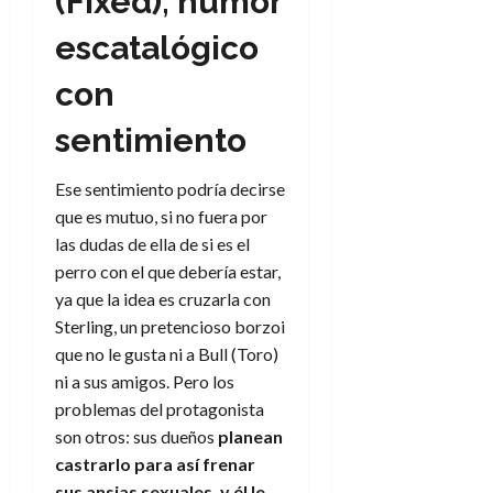
(Fixed), humor
a
d
d
de
:
0
l
n
b
e
e
julio
escatalógico
e
i
a
i
l
l
de
l
p
l
l
a
2026
a
con
o
s
d
i
l
W
0
r
i
e
d
í
W
sentimiento
i
s
l
a
n
E
g
y
M
d
e
e
s
Ese sentimiento podría decirse
u
c
a
6
n
u
que es mutuo, si no fuera por
n
o
de
y
p
d
m
las dudas de ella de si es el
agosto
3
e
u
i
o
de
de
perro con el que debería estar,
l
n
a
2026
c
agosto
ya que la idea es cruzarla con
d
t
l
de
o
Sterling, un pretencioso borzoi
0
e
o
2026
n
que no le gusta ni a Bull (Toro)
s
d
t
20
0
t
ni a sus amigos. Pero los
e
r
de
i
n
problemas del protagonista
julio
a
n
o
de
c
son otros: sus dueños
planean
o
r
2026
u
castrarlo para así frenar
d
e
l
sus ansias sexuales, y él le
0