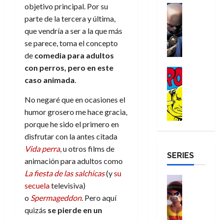
a
d
objetivo principal. Por su
d
H
Cómic
s
d
e
v
e
Reseña
e
o
parte de la tercera y última,
d
e
p
e
r
E
l
m
e
j
e
que vendría a ser a la que más
n
-
l
D
b
l
a
t
se parece, toma el concepto
t
M
V
o
r
h
d
i
u
de
comedia para adultos
a
i
c
e
é
e
d
r
con perros, pero en este
n
g
Cómic
t
s
r
e
a
a
caso animada
.
:
i
Reseña
o
E
o
m
p
D
B
l
r
x
e
o
e
No negaré que en ocasiones el
29
o
r
a
M
t
q
c
r
de
humor grosero me hace gracia,
c
a
n
u
r
u
i
o
julio
t
n
t
porque he sido el primero en
e
a
e
o
f
de
o
d
e
disfrutar con la antes citada
r
o
n
n
u
2026
r
N
y
t
r
u
Vida perra
, u otros films de
a
n
SERIES
D
0
e
l
e
d
n
r
c
animación para adultos como
r
w
a
,
i
c
i
La fiesta de las salchicas
(y
su
o
D
s
Juguetes
e
n
a
o
27
secuela
televisiva)
o
a
j
Análisis
l
a
m
n
de
o
Spermageddon
. Pero aquí
Series
m
y
o
m
r
u
julio
a
H
,
,
quizás
se pierde en un
y
e
i
de
e
l
u