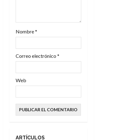
r
a
Nombre
*
d
a
Correo electrónico
*
s
Web
ARTÍCULOS