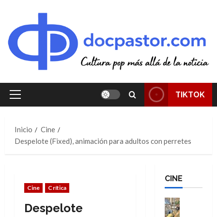
Saltar
al
contenido
TIKTOK
Menú
principal
Inicio
Cine
Despelote (Fixed), animación para adultos con perretes
CINE
Cine
Crítica
Cine
Despelote
Cómic