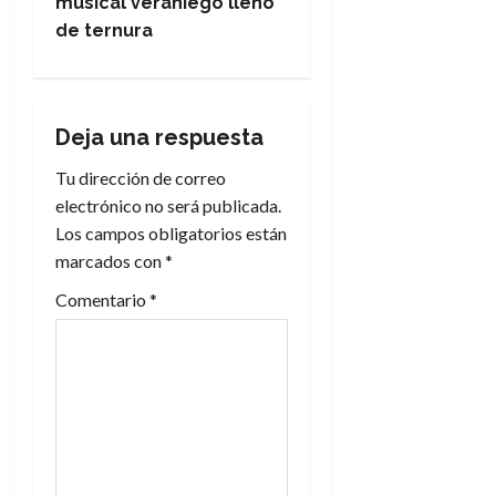
musical veraniego lleno
g
de ternura
a
c
Deja una respuesta
i
Tu dirección de correo
electrónico no será publicada.
ó
Los campos obligatorios están
n
marcados con
*
Comentario
*
d
e
e
n
t