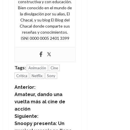
constructiva y con educación.
Bien conocido en el mundo de
la divulgación por su alias, El
Chacal, y su blog El Blog del
Chacal donde comparte sus
reseñas y conocimientos.
ISNI 0000 0005 2401 3399
Tags:
Animación
Cine
Crítica
Netflix
Sony
N
Anterior:
Amateur, dando una
a
vuelta más al cine de
acción
v
Siguiente:
e
Snoopy presenta: Un