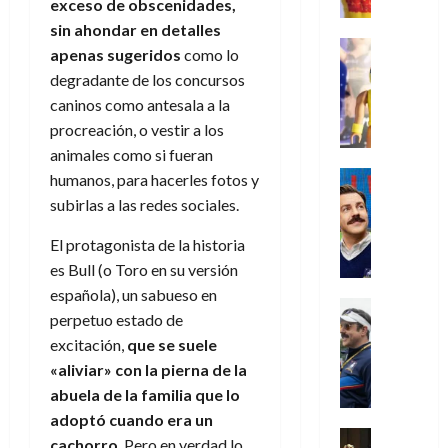
e
m
a
exceso de obscenidades,
2026
j
o
r
l
l
e
s
o
s
sin ahondar en detalles
e
23
0
k
e
j
o
Juguetes
r
(
apenas sugeridos
como lo
de
H
x
Análisis
o
c
v
p
julio
5
degradante de los concursos
o
Series
p
r
u
i
a
de
de
caninos como antesala a la
P
g
e
d
l
l
2026
r
agosto
l
a
procreación, o vestir a los
r
e
t
l
t
de
a
0
n
i
animales como si fueran
l
a
2026
a
e
y
e
m
o
Series
s
humanos, para hacerles fotos y
n
1
0
m
n
Cine
e
e
d
o
subirlas a las redes sociales.
)
o
Misceláne
P
n
s
e
d
C
b
l
t
p
l
El protagonista de la historia
e
7
u
i
a
o
e
a
es Bull (o Toro en su versión
M
de
a
l
y
q
r
c
a
agosto
española), un sabueso en
n
y
m
Crítica
u
a
i
de
r
perpetuo estado de
d
W
Series
o
e
d
e
2026
v
excitación,
que se suele
o
T
W
b
a
o
n
e
l
0
e
E
«aliviar» con la pierna de la
i
n
c
l
a
d
R
l
abuela de la familia que lo
t
i
30
c
L
a
:
i
adoptó cuando era un
a
de
31
u
a
w
u
Análisis
c
julio
f
cachorro
. Pero en verdad lo
de