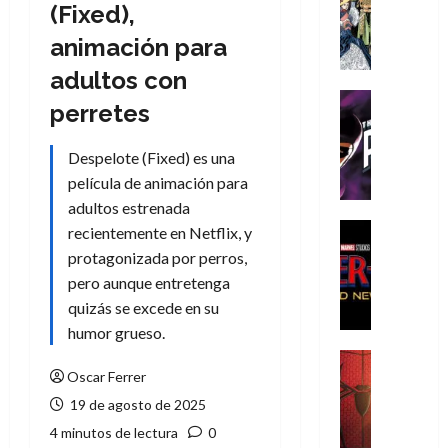
Literatura
(Fixed),
A
animación para
m
í
adultos con
m
Cine
perretes
e
Cómic
g
T
Despelote (Fixed) es una
u
h
s
película de animación para
e
t
P
adultos estrenada
a
h
Cine
recientemente en Netflix, y
L
a
Cómic
protagonizada por perros,
Crítica
a
n
pero aunque entretenga
S
L
t
quizás se excede en su
p
i
o
i
humor grueso.
g
m
d
a
,
Cine
e
Oscar Ferrer
Crítica
d
9
r
S
e
0
19 de agosto de 2025
-
p
l
a
4 minutos de lectura
0
M
i
o
ñ