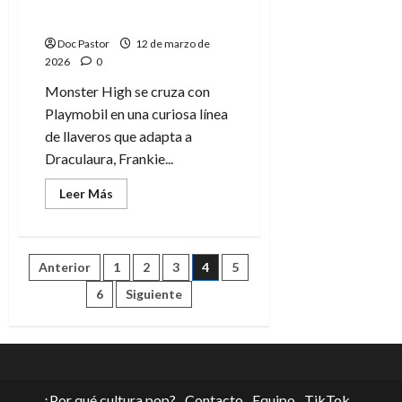
clásicos hechos llavero
Doc Pastor
12 de marzo de
2026
0
Monster High se cruza con
Playmobil en una curiosa línea
de llaveros que adapta a
Draculaura, Frankie...
Leer
Leer Más
más
acerca
de
Monster
High
Paginación
Anterior
1
2
3
4
5
y
Playmobil:
Monstruos
6
Siguiente
de
clásicos
hechos
llavero
entradas
¿Por qué cultura pop?
Contacto
Equipo
TikTok