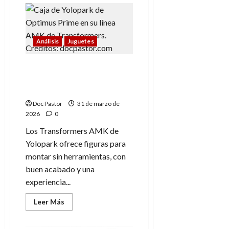
En
la
cuerda
floja:
Extras
Análisis
Juguetes
del
Blu-
ray
Transformers AMK de
Yolopark: Primeras
impresiones
Doc Pastor
31 de marzo de
2026
0
Los Transformers AMK de
Yolopark ofrece figuras para
montar sin herramientas, con
buen acabado y una
experiencia...
Leer
Leer Más
más
acerca
de