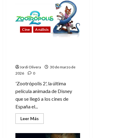
Transformers
AMK
de
Yolopark:
Primeras
impresiones
Cine
Análisis
Zootrópolis 2, análisis
del Blu-ray de Divisa
Films
Jordi Olivera
30 de marzo de
2026
0
'Zootrópolis 2', la última
película animada de Disney
que se llegó a los cines de
España el...
Leer
Leer Más
más
acerca
de
Zootrópolis