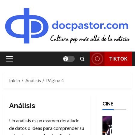
Saltar
al
contenido
TIKTOK
Menú
principal
Inicio
Análisis
Página 4
CINE
Análisis
Cine
Un análisis es un examen detallado
Cómic
de datos o ideas para comprender su
T