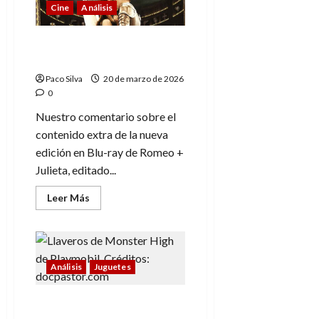
en
Cine
Análisis
San
Valentín
Romeo + Julieta: Extras
del Blu-ray
Paco Silva
20 de marzo de 2026
0
Nuestro comentario sobre el
contenido extra de la nueva
edición en Blu-ray de Romeo +
Julieta, editado...
Leer
Leer Más
más
acerca
de
Romeo
+
Julieta:
Extras
Análisis
Juguetes
del
Blu-
ray
Monster High y
Playmobil: Monstruos