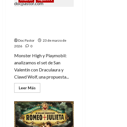
Ahora
en
Steelbook
Monster High de
4K
UHD
Playmobil: Amor
monstruoso en San
Valentín
Doc Pastor
23 de marzo de
2026
0
Monster High y Playmobil:
analizamos el set de San
Valentín con Draculaura y
Clawd Wolf, una propuesta...
Leer
Leer Más
más
acerca
de
Monster
High
de
Playmobil:
Amor
monstruoso