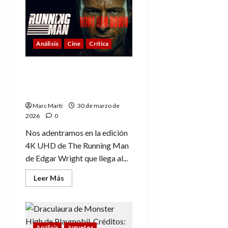
2,
análisis
del
Blu-
ray
de
Análisis
Cine
Crítica
Divisa
Films
The Running Man (2025):
Ahora en Steelbook 4K
UHD
Marc Martí
30 de marzo de
2026
0
Nos adentramos en la edición
4K UHD de The Running Man
de Edgar Wright que llega al...
Leer
Leer Más
más
acerca
de
The
Running
Man
(2025):
Análisis
Juguetes