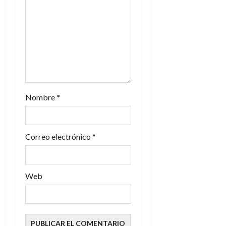
e
n
t
r
a
Nombre
*
d
Correo electrónico
*
a
s
Web