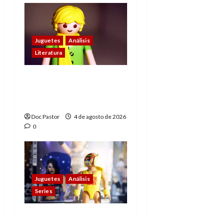
Juguetes
Análisis
Literatura
El principito de
Playmobil conquista
con su sencillez
Doc Pastor
4 de agosto de 2026
0
Juguetes
Análisis
Series
Playmobil y WWE Raw: