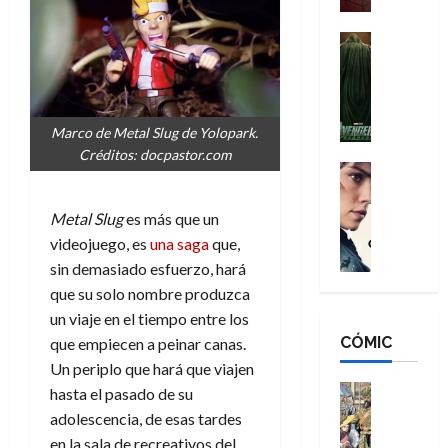
a
d
s
o
n
e
H
Cine
s
:
r
Cómic
o
d
Misceláne
B
-
m
e
V
r
M
b
l
e
a
a
r
h
Marco de Metal Slug de Yolopark.
n
n
n
e
é
Créditos: docpastor.com
g
d
:
Cine
s
r
a
Crítica
N
B
E
o
d
C
e
r
x
e
Metal Slug
es más que un
o
l
w
a
t
q
videojuego, es
una saga
que,
r
e
D
n
r
u
sin demasiado esfuerzo, hará
e
a
a
d
a
e
que su solo nombre produzca
s
n
y
N
o
n
un viaje en el tiempo entre los
:
e
,
e
r
u
D
CÓMIC
r
que empiecen a peinar canas.
m
w
d
n
o
:
e
D
Un periplo que hará que viajen
i
c
o
R
j
a
Cine
n
hasta el pasado de su
a
m
e
Cómic
o
y
a
m
adolescencia, de esas tardes
s
Literatura
s
r
,
r
u
en la sala de recreativos del