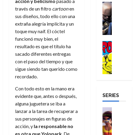
a
acción y belicismo
pasado a
d
d
H
Cómic
s
d
e
v
través de un filtro
cartoon
en
e
Reseña
e
o
d
e
p
e
r
sus diseños, todo ello con una
E
l
m
e
j
e
n
-
l
extraña alegría implícita y un
D
b
l
a
t
t
M
V
o
r
toque muy naíf. El cóctel
h
d
i
u
a
i
c
e
é
e
d
funcionó muy bien, el
r
n
g
Cómic
t
s
r
e
a
resultado es que el título ha
a
:
i
Reseña
o
E
o
m
p
sacado diferentes entregas
D
B
l
r
x
e
o
e
29
con el paso del tiempo y que
o
r
a
M
t
q
c
r
de
c
sigue siendo tan querido como
a
n
u
r
u
i
o
julio
t
n
t
recordado.
e
a
e
o
f
de
o
d
e
r
o
n
n
u
2026
Con todo esto en la mano era
r
N
y
t
r
u
a
n
SERIES
D
0
e
l
evidente que, antes o después,
e
d
n
r
c
r
w
a
alguna juguetera se iba a
,
i
c
i
o
D
s
Juguetes
e
n
a
lanzar a la tarea de recuperar a
o
27
o
a
j
Análisis
l
a
m
n
sus personajes en figuras de
de
Series
m
y
o
m
r
u
julio
a
acción, y
la responsable no
H
,
,
y
e
i
de
e
l
es otra que Yolopark
. De
u