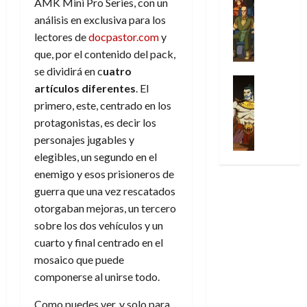
AMK Mini Pro Series, con un
l
s
Cómic
:
n
de
i
i
julio
Series
análisis en exclusiva para los
t
s
p
h
2026
p
c
de
X
u
o
r
lectores de
docpastor.com
y
o
ó
c
2026
0
-
r
:
i
m
que, por el contenido del pack,
a
i
M
0
a
e
m
e
l
se dividirá en c
uatro
ó
e
p
l
e
Series
n
D
n
artículos diferentes
. El
n
Análisis
o
o
r
a
o
d
primero, este, centrado en los
’
Cómic
p
p
a
j
c
e
X
protagonistas, es decir los
9
c
t
s
e
t
M
-
7
personajes jugables y
o
i
i
a
o
a
M
(
n
m
elegibles, un segundo en el
m
u
r
r
e
2
q
i
p
n
enemigo y esos prisioneros de
E
v
n
×
u
s
r
a
x
guerra que una vez rescatados
e
’
4
i
m
e
l
t
l
otorgaban mejoras, un tercero
9
)
s
o
s
e
r
sobre los dos vehículos y un
7
:
t
y
i
y
a
30
(
cuarto y final centrado en el
A
ó
l
o
e
ñ
de
2
p
mosaico que puede
l
a
n
n
o
julio
×
o
a
componerse al unirse todo.
a
e
d
de
3
c
f
m
s
a
2026
29
)
a
Como puedes ver, y solo para
i