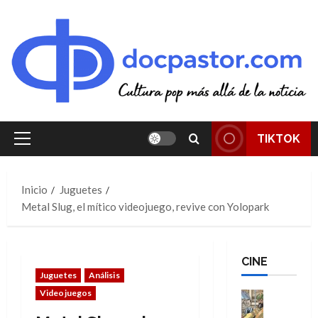
Saltar
al
contenido
TIKTOK
Menú
principal
Inicio
Juguetes
Metal Slug, el mítico videojuego, revive con Yolopark
CINE
Juguetes
Análisis
Videojuegos
Cine
Cómic