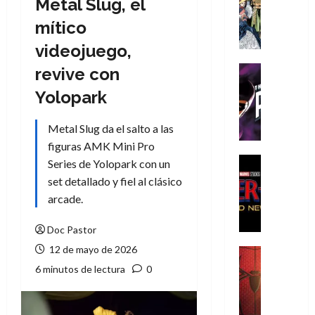
Metal Slug, el
Literatura
A
mítico
m
videojuego,
í
m
Cine
revive con
e
Cómic
Yolopark
g
T
u
h
s
Metal Slug da el salto a las
e
t
P
figuras AMK Mini Pro
a
h
Cine
Series de Yolopark con un
L
a
Cómic
set detallado y fiel al clásico
Crítica
a
n
arcade.
S
L
t
p
i
o
Doc Pastor
i
g
m
d
12 de mayo de 2026
a
,
Cine
e
Crítica
d
9
6 minutos de lectura
0
r
S
e
0
-
p
l
a
M
i
o
ñ