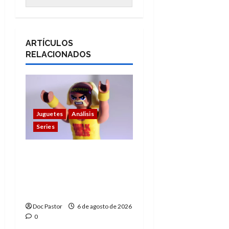
ARTÍCULOS
RELACIONADOS
Juguetes
Análisis
Series
Hulk Hogan en
Playmobil: un
homenaje a una
leyenda de la WWE
Doc Pastor
6 de agosto de 2026
0