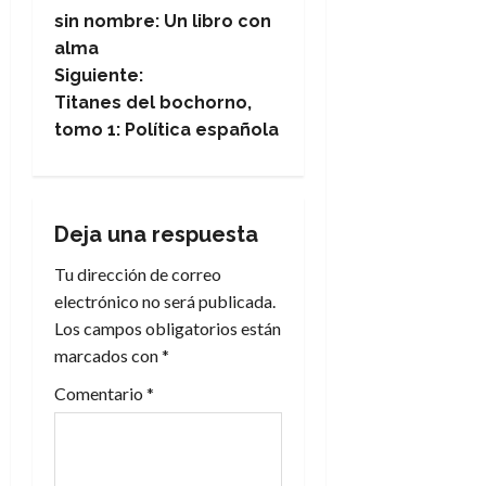
a
sin nombre: Un libro con
alma
v
Siguiente:
e
Titanes del bochorno,
tomo 1: Política española
g
a
Deja una respuesta
c
Tu dirección de correo
i
electrónico no será publicada.
Los campos obligatorios están
ó
marcados con
*
n
Comentario
*
d
e