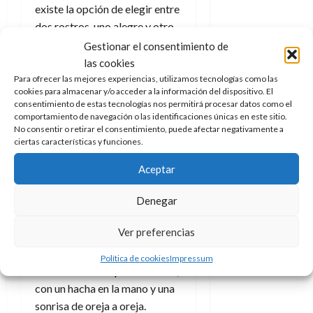
existe la opción de elegir entre
dos rostros, uno alegre y otro
más serio, y un conjunto de
Gestionar el consentimiento de
manos que, por algún motivo,
las cookies
en vez de tratarse de tres
Para ofrecer las mejores experiencias, utilizamos tecnologías como las
cookies para almacenar y/o acceder a la información del dispositivo. El
parejas como con Marco
consentimiento de estas tecnologías nos permitirá procesar datos como el
solamente son dos. En lo que
comportamiento de navegación o las identificaciones únicas en este sitio.
No consentir o retirar el consentimiento, puede afectar negativamente a
viene igual de cargada es en
ciertas características y funciones.
armamento ya que trae una
pistola, una ametralladora,
Aceptar
también una granada de mano
Denegar
y, lo más dantesco y peligroso
de todo, un hacha. Que tiemble
Ver preferencias
el enemigo, pocas cosas hay
más peligrosas que alguien en
Política de cookies
Impressum
medio de un campo de batalla,
con un hacha en la mano y una
sonrisa de oreja a oreja.