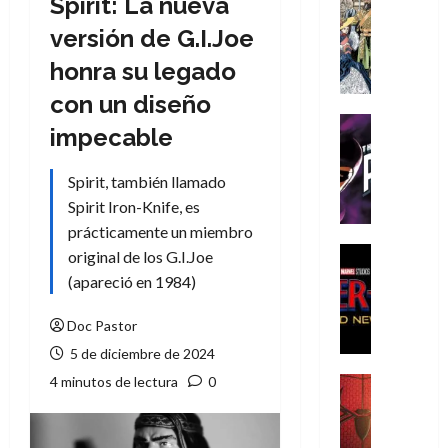
Spirit: La nueva
Cómic
Literatura
versión de G.I.Joe
A
honra su legado
m
í
con un diseño
m
Cine
impecable
e
Cómic
g
T
Spirit, también llamado
u
h
s
Spirit Iron-Knife, es
e
t
P
prácticamente un miembro
a
h
Cine
original de los G.I.Joe
L
a
Cómic
(apareció en 1984)
Crítica
a
n
S
L
t
Doc Pastor
p
i
o
5 de diciembre de 2024
i
g
m
d
a
4 minutos de lectura
0
,
Cine
e
Crítica
d
9
r
S
e
0
-
p
l