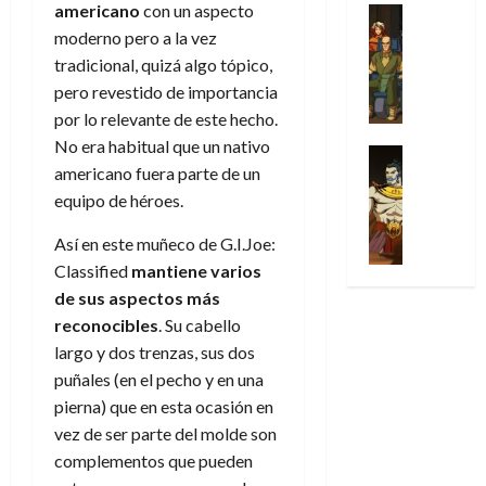
31
u
americano
con un aspecto
a
w
u
Análisis
c
julio
f
de
l
s
Cómic
:
moderno pero a la vez
n
de
i
i
julio
Series
t
s
p
h
2026
tradicional, quizá algo tópico,
p
c
de
X
u
o
r
o
ó
c
pero revestido de importancia
2026
0
-
r
:
i
m
a
i
por lo relevante de este hecho.
M
0
a
e
m
e
l
ó
No era habitual que un nativo
e
p
l
e
Series
n
D
n
n
americano fuera parte de un
Análisis
o
o
r
a
o
d
’
Cómic
equipo de héroes.
p
p
a
j
c
e
X
9
c
t
s
e
t
M
-
Así en este muñeco de G.I.Joe:
7
o
i
i
a
o
a
M
(
Classified
mantiene varios
n
m
m
u
r
r
e
2
q
i
de sus aspectos más
p
n
E
v
n
×
u
s
r
a
reconocibles
. Su cabello
x
e
’
4
i
m
e
l
t
largo y dos trenzas, sus dos
l
9
)
s
o
s
e
r
puñales (en el pecho y en una
7
:
t
y
i
y
a
pierna) que en esta ocasión en
30
(
A
ó
l
o
e
ñ
de
2
vez de ser parte del molde son
p
l
a
n
n
o
julio
×
o
complementos que pueden
a
a
e
d
de
3
c