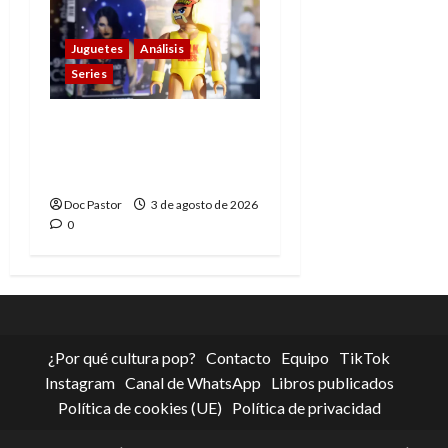
Juguetes
Análisis
Series
Playmobil y WWE Raw:
primeras impresiones
de la línea
Doc Pastor
3 de agosto de 2026
0
¿Por qué cultura pop?
Contacto
Equipo
TikTok
Instagram
Canal de WhatsApp
Libros publicados
Política de cookies (UE)
Política de privacidad