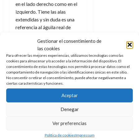
en el lado derecho como en el
izquierdo. Tiene las alas
extendidas y sin duda es una
referencia al águila real de
Spirit. Desde la juguetera
Gestionar el consentimiento de
quieren dar una nueva vida a
las cookies
una de sus franquicias más
Para ofrecer las mejores experiencias, utilizamos tecnologías como las
veteranas y no puede negarse
cookies para almacenar y/o acceder a la información del dispositivo. El
que el acabado, detalle y
consentimiento de estas tecnologías nos permitirá procesar datos como el
comportamiento de navegación o las identificaciones únicas en este sitio.
trabajo está siendo muy
No consentir o retirar el consentimiento, puede afectar negativamente a
cuidado.
ciertas características y funciones.
Un águila que
Aceptar
es amigo y
Denegar
aliado
Ver preferencias
Política de cookies
Impressum
Y su águila, claro. Su fiel