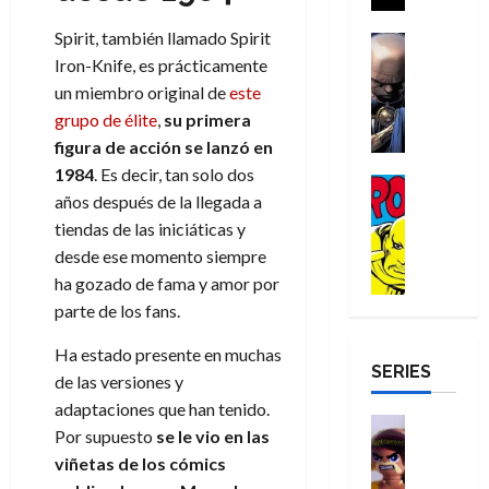
a
i
a
s
o
a
r
a
d
Spirit, también llamado Spirit
d
H
Cómic
s
d
e
v
e
Reseña
Iron-Knife, es prácticamente
e
o
d
e
p
e
r
E
l
m
e
un miembro original de
este
j
e
n
-
l
D
b
l
a
t
grupo de élite
,
su primera
t
M
V
o
r
h
d
i
u
figura de acción se lanzó en
a
i
c
e
é
e
d
r
1984
. Es decir, tan solo dos
n
g
Cómic
t
s
r
e
a
a
años después de la llegada a
:
i
Reseña
o
E
o
m
p
D
B
tiendas de las iniciáticas y
l
r
x
e
o
e
29
o
r
a
desde ese momento siempre
M
t
q
c
r
de
c
a
n
u
r
ha gozado de fama y amor por
u
i
o
julio
t
n
t
e
a
e
o
f
parte de los fans.
de
o
d
e
r
o
n
n
u
2026
r
N
y
t
Ha estado presente en muchas
r
u
a
n
SERIES
D
0
e
l
e
d
n
r
de las versiones y
c
r
w
a
,
i
c
i
adaptaciones que han tenido.
o
D
s
Juguetes
e
n
a
o
27
Por supuesto
se le vio en las
o
a
j
Análisis
l
a
m
n
de
viñetas de los
cómics
Series
m
y
o
m
r
u
julio
a
H