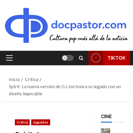
Saltar
al
contenido
TIKTOK
Menú
principal
Inicio
Crítica
Spirit: La nueva versión de G.I.Joe honra su legado con un
diseño impecable
CINE
Crítica
Juguetes
Cine