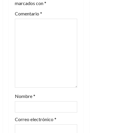
d
marcados con
*
e
Comentario
*
e
n
t
r
a
d
Nombre
*
a
s
Correo electrónico
*