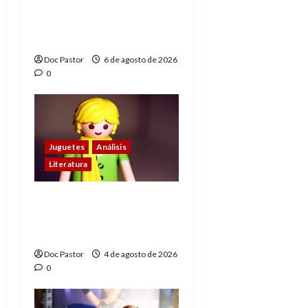
Playmobil: un
homenaje a una
leyenda de la WWE
Doc Pastor
6 de agosto de 2026
0
Juguetes
Análisis
Literatura
El principito de
Playmobil conquista
con su sencillez
Doc Pastor
4 de agosto de 2026
0