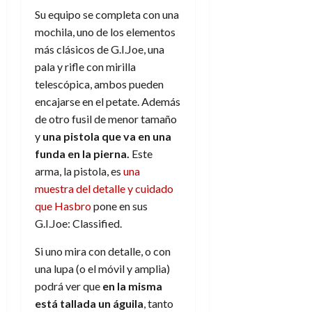
d
e
l
Su equipo se completa con una
0
e
t
t
mochila, uno de los elementos
A
o
u
más clásicos de G.I.Joe, una
p
r
r
pala y rifle con mirilla
o
n
a
c
telescópica, ambos pueden
o
a
encajarse en el petate. Además
9
l
8
de otro fusil de menor tamaño
de
i
de
julio
y
una pistola
que va en una
p
julio
de
funda en la pierna.
Este
s
de
2026
arma, la pistola, es
una
2026
i
0
muestra del detalle y cuidado
s
0
que Hasbro
pone en sus
G.I.Joe: Classified.
7
de
Si uno mira con detalle, o con
julio
de
una lupa (o el móvil y amplia)
2026
podrá ver que
en la misma
0
está tallada un águila
, tanto