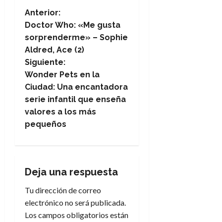
N
Anterior:
Doctor Who: «Me gusta
a
sorprenderme» – Sophie
Aldred, Ace (2)
v
Siguiente:
e
Wonder Pets en la
Ciudad: Una encantadora
g
serie infantil que enseña
valores a los más
a
pequeños
c
i
Deja una respuesta
ó
Tu dirección de correo
n
electrónico no será publicada.
Los campos obligatorios están