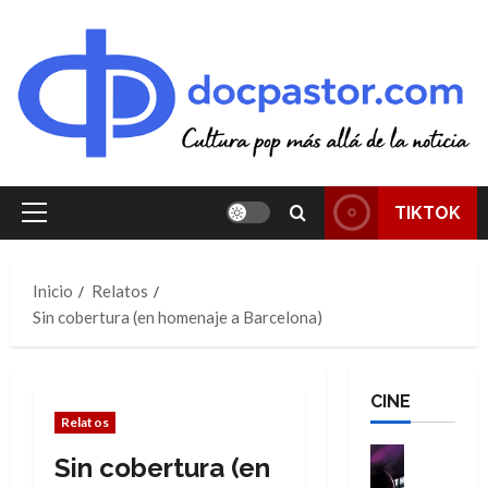
Saltar
al
contenido
TIKTOK
Menú
principal
Inicio
Relatos
Sin cobertura (en homenaje a Barcelona)
CINE
Relatos
Cine
Sin cobertura (en
Cómic