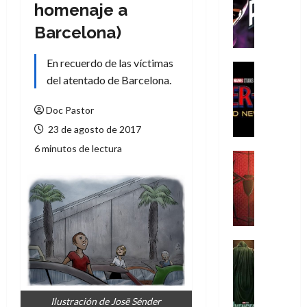
T
homenaje a
h
Barcelona)
e
P
En recuerdo de las víctimas
h
Cine
del atentado de Barcelona.
a
Cómic
Crítica
n
S
Doc Pastor
t
p
o
23 de agosto de 2017
i
m
6 minutos de lectura
d
,
Cine
e
Crítica
9
r
S
0
-
p
a
M
i
ñ
a
d
o
n
e
Cine
s
:
r
Cómic
d
Misceláne
B
-
e
V
r
M
l
e
Ilustración de Josë Sénder
a
a