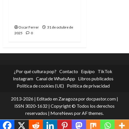
Hansel y Gretel, ahora
de la mano de Stephen
King y Maurice Sendak
Oscar Ferrer
31 de octubre de
2025
0
¿Por qué cultura pop?
Contacto
Equipo
TikTok
Instagram
Canal de WhatsApp
Libros publicados
Política de cookies (UE)
Política de privacidad
2013-2026 | Editado en Zaragoza por docpastor.com |
ISSN 3020-1632 | Copyright © Todos los derechos
reservados
|
MoreNews
por AF themes.