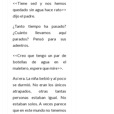
e
t
<<Tiene sed y nos hemos
t
A
o
u
quedado sin agua hace rato>>
p
r
r
dijo el padre.
o
n
a
c
o
¿Tanto tiempo ha pasado?
a
¿Cuánto llevamos aquí
9
l
8
de
parados? Pensó para sus
i
de
julio
adentros.
p
julio
de
s
de
2026
<<Creo que tengo un par de
2026
i
0
botellas de agua en el
s
0
maletero, espere que mire>>.
7
Así era. La niña bebió y al poco
de
se durmió. No eran los únicos
julio
atrapados, otras tantas
de
2026
personas estaban igual. No
estaban solos. A veces parece
0
que en este mundo no tenemos