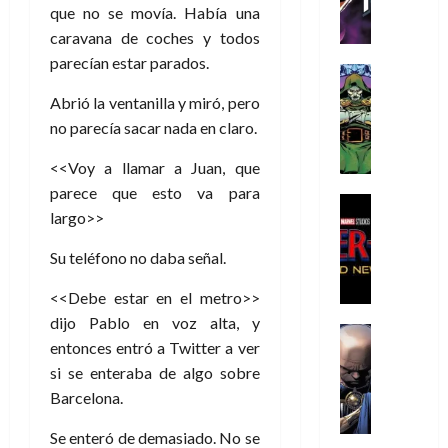
h
h
a
r
p
r
que no se movía. Había una
agosto
r
e
n
t
e
e
de
caravana de coches y todos
i
P
d
i
r
s
2026
parecían estar parados.
s
h
o
c
Cómic
a
u
0
t
a
Reseña
l
a
d
n
Abrió la ventanilla y miró, pero
L
o
n
a
l
o
a
no parecía sacar nada en claro.
a
p
t
n
,
c
t
h
o
o
f
o
<<Voy a llamar a Juan, que
30
r
e
m
s
ó
m
de
parece que esto va para
a
r
,
t
Cine
r
julio
p
largo>>
g
Cómic
N
9
a
m
de
l
Crítica
e
o
0
l
2026
u
e
Su teléfono no daba señal.
S
d
l
a
g
l
j
0
p
i
a
ñ
i
a
a
<<Debe estar en el metro>>
i
a
n
o
a
r
a
dijo Pablo en voz alta, y
d
d
Cómic
,
s
d
e
v
entonces entró a Twitter a ver
e
Reseña
e
u
d
e
p
e
r
E
si se enteraba de algo sobre
l
n
e
j
e
n
-
l
Barcelona.
D
a
l
a
t
t
M
V
o
e
h
d
i
u
a
Se enteró de demasiado. No se
i
c
s
é
e
d