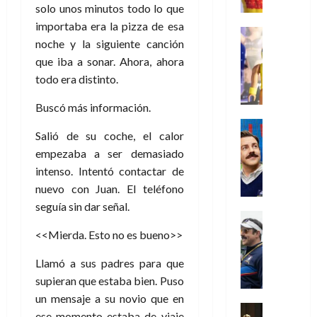
r
e
t
l
de
julio
solo unos minutos todo lo que
o
l
0
i
l
a
2026
a
de
importaba era la pizza de esa
o
k
m
o
Juguetes
s
2026
n
noche y la siguiente canción
0
m
H
Análisis
e
e
d
o
0
s
o
Series
que iba a sonar. Ahora, ahora
n
s
e
d
P
d
g
todo era distinto.
t
p
l
e
l
a
a
o
e
a
M
a
y
n
Buscó más información.
q
r
c
a
y
o
e
Series
u
a
i
r
Salió de su coche, el calor
m
c
n
Cine
e
d
e
v
o
Misceláne
empezaba a ser demasiado
u
P
a
o
n
e
C
b
a
l
intenso. Intentó contactar de
n
c
l
u
i
n
a
t
nuevo con Juan. El teléfono
i
30
a
l
d
y
i
a
seguía sin dar señal.
de
31
n
y
o
m
Crítica
c
julio
f
de
d
W
Series
l
o
<<Mierda. Esto no es bueno>>
de
i
i
julio
o
T
W
a
b
2026
p
c
de
l
e
E
n
i
Llamó a sus padres para que
ó
c
2026
0
a
d
R
o
l
supieran que estaba bien. Puso
a
i
c
L
0
a
s
:
l
un mensaje a su novio que en
ó
u
a
w
t
u
Análisis
D
n
ese momento estaba de viaje