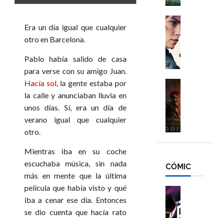
h
n
n
n
é
g
d
:
Cine
r
Era un día igual que cualquier
a
Crítica
N
B
o
d
C
otro en Barcelona.
e
r
e
o
l
w
a
q
Pablo había salido de casa
r
e
D
n
u
e
para verse con su amigo Juan.
a
a
d
e
s
n
Hacía sol
, la gente estaba por
y
Cine
N
n
:
e
Crítica
,
e
la calle y anunciaban lluvia en
u
L
D
r
m
w
n
unos días. Sí, era un día de
a
o
:
e
D
c
verano igual que cualquier
O
o
R
j
a
a
otro.
d
m
e
o
y
m
i
s
s
r
,
u
Mientras iba en su coche
s
d
c
d
m
e
escuchaba música, sin nada
CÓMIC
e
a
a
e
a
r
más en mente que la última
a
y
t
l
d
e
película que había visto y qué
d
o
e
o
Cine
u
e
c
v
Cómic
iba a cenar ese día. Entonces
e
r
5
C
T
u
e
s
se dio cuenta que hacía rato
a
de