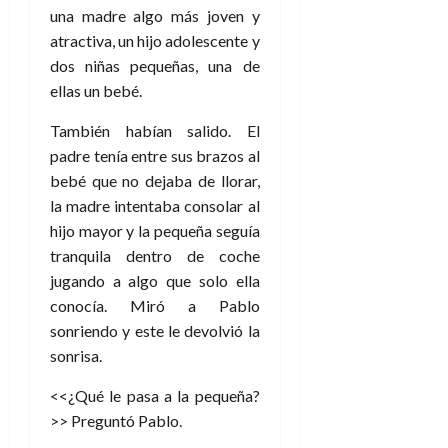
a
d
d
:
una madre algo más joven y
l
n
b
e
e
27
e
i
atractiva, un hijo adolescente y
a
i
l
l
de
l
p
l
dos niñas pequeñas, una de
l
a
a
julio
o
s
d
i
l
de
ellas un bebé.
W
r
i
e
2026
d
í
W
i
s
También habían salido. El
l
a
n
E
0
g
y
M
d
e
padre tenía entre sus brazos al
e
s
u
c
a
bebé que no dejaba de llorar,
6
n
u
n
o
de
la madre intentaba consolar al
y
p
d
m
agosto
3
hijo mayor y la pequeña seguía
e
u
i
o
de
de
tranquila dentro de coche
l
n
a
2026
c
agosto
d
jugando a algo que solo ella
t
l
de
o
0
e
o
conocía. Miró a Pablo
2026
n
s
d
t
sonriendo y este le devolvió la
20
0
t
e
r
de
sonrisa.
i
n
julio
a
n
o
de
<<¿Qué le pasa a la pequeña?
c
o
r
2026
u
>> Preguntó Pablo.
d
e
l
0