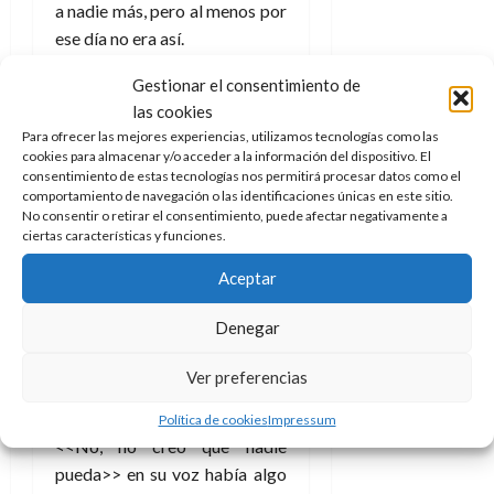
a nadie más, pero al menos por
ese día no era así.
Los desconocidos se daban
Gestionar el consentimiento de
apoyo, había abrazos y manos
las cookies
tendidas. Llegaron otros que
Para ofrecer las mejores experiencias, utilizamos tecnologías como las
cookies para almacenar y/o acceder a la información del dispositivo. El
habían visto por redes sociales
consentimiento de estas tecnologías nos permitirá procesar datos como el
lo que sucedía y bajaron de sus
comportamiento de navegación o las identificaciones únicas en este sitio.
No consentir o retirar el consentimiento, puede afectar negativamente a
casas hasta los coches
ciertas características y funciones.
llevando comida, bebida y
palabras de amor.
Aceptar
<<¿Te puedes creer lo que ha
Denegar
pasado?>> dijo el padre a
Pablo <<Parece una película, y
Ver preferencias
no una buena>>
Política de cookies
Impressum
<<No, no creo que nadie
pueda>> en su voz había algo