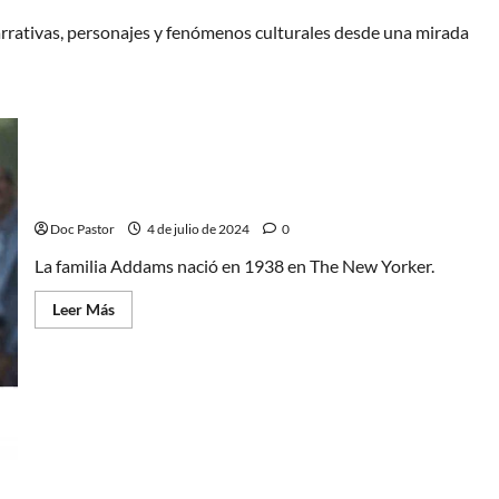
arrativas, personajes y fenómenos culturales desde una mirada
Miércoles y la resurrección de La Familia Addams (1)
Doc Pastor
4 de julio de 2024
0
La familia Addams nació en 1938 en The New Yorker.
Leer
Leer Más
más
acerca
de
Miércoles
y
la
resurrección
de
La
Familia
Addams
La unión hace la fuerza: A Contracorriente Films
(1)