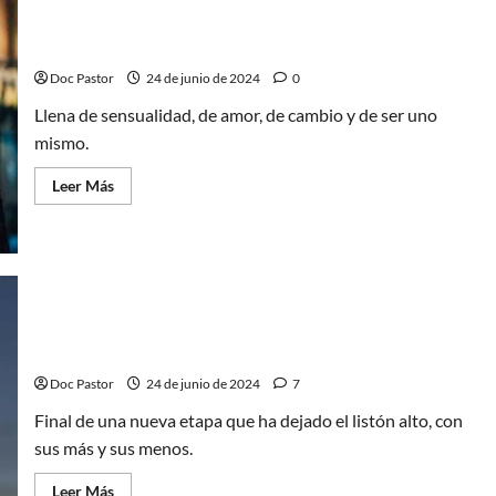
misterio
de
Mrs.
Split: Una serie sobre el amor, la vida y el cambio
Flood:
La
Doc Pastor
24 de junio de 2024
0
T1
termina
Llena de sensualidad, de amor, de cambio y de ser uno
sin
respuestas
mismo.
(¡pero
con
pistas!)
Leer
Leer Más
más
acerca
de
Split:
Una
serie
sobre
el
amor,
Doctor Who: Un excitante y dinámico episodio final
la
(con sus cosas)
vida
y
Doc Pastor
24 de junio de 2024
7
el
cambio
Final de una nueva etapa que ha dejado el listón alto, con
sus más y sus menos.
Leer
Leer Más