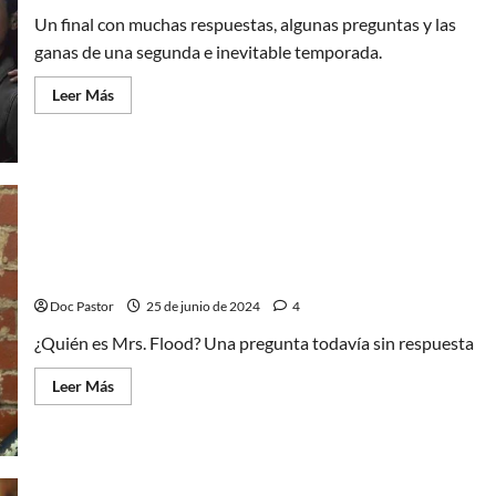
Un final con muchas respuestas, algunas preguntas y las
ganas de una segunda e inevitable temporada.
Leer
Leer Más
más
acerca
de
Materia
oscura
(Dark
Matter):
Final
explicado
(1)
Doctor Who y el misterio de Mrs. Flood: La T1
termina sin respuestas (¡pero con pistas!)
Doc Pastor
25 de junio de 2024
4
¿Quién es Mrs. Flood? Una pregunta todavía sin respuesta
Leer
Leer Más
más
acerca
de
Doctor
Who
y
el