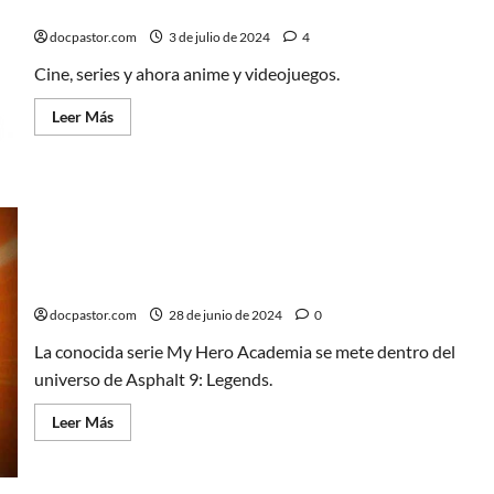
compra SelectaVisión
docpastor.com
3 de julio de 2024
4
Cine, series y ahora anime y videojuegos.
Leer
Leer Más
más
acerca
de
La
unión
hace
la
fuerza:
A
My Hero Academia llega a Asphalt 9: Legends, ¡en
Contracorriente
un evento exclusivo!
Films
compra
SelectaVisión
docpastor.com
28 de junio de 2024
0
La conocida serie My Hero Academia se mete dentro del
universo de Asphalt 9: Legends.
Leer
Leer Más
más
acerca
de
My