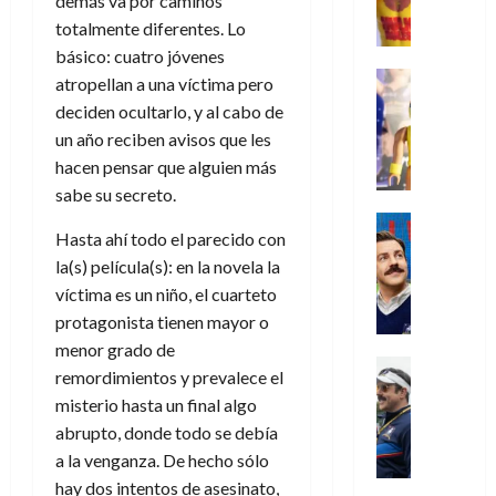
demás va por caminos
,
,
y
e
i
de
e
l
u
e
m
totalmente diferentes. Lo
a
2026
j
o
r
l
l
e
s
básico: cuatro jóvenes
o
s
e
23
0
k
e
j
o
Juguetes
r
(
atropellan a una víctima pero
de
H
x
Análisis
o
c
v
p
deciden ocultarlo, y al cabo de
julio
5
o
Series
p
r
u
i
a
de
de
un año reciben avisos que les
P
g
e
d
l
l
2026
r
agosto
hacen pensar que alguien más
l
a
r
e
t
l
t
de
a
0
n
sabe su secreto.
i
l
a
2026
a
e
y
e
m
o
Series
s
n
1
Hasta ahí todo el parecido con
0
m
n
Cine
e
e
d
o
)
o
Misceláne
la(s) película(s): en la novela la
P
n
s
e
d
C
b
l
víctima es un niño, el cuarteto
t
p
l
e
7
u
i
a
o
e
a
protagonista tienen mayor o
M
de
a
l
y
q
r
c
menor grado de
a
agosto
n
y
m
Crítica
u
a
i
de
r
remordimientos y prevalece el
d
W
Series
o
e
d
e
2026
v
misterio hasta un final algo
o
T
W
b
a
o
n
e
abrupto, donde todo se debía
l
0
e
E
i
n
c
l
a
d
R
a la venganza. De hecho sólo
l
t
i
30
c
L
a
:
hay dos intentos de asesinato,
i
a
de