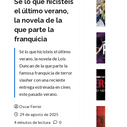
Sé lo que hicisteis
Cómic
Literatura
el último verano,
A
la novela de la
m
í
que parte la
m
Cine
franquicia
e
Cómic
g
T
Sé lo que hicisteis el último
u
h
s
verano, la novela de Lois
e
t
P
Duncan de la que parte la
a
h
Cine
famosa franquicia de terror
L
a
Cómic
slasher con una reciente
Crítica
a
n
entrega estrenada en cines
S
L
t
este pasado verano.
p
i
o
i
g
m
Oscar Ferrer
d
a
,
Cine
e
Crítica
d
29 de agosto de 2025
9
r
S
e
0
4 minutos de lectura
0
-
p
l