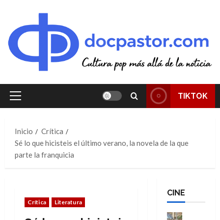
Saltar
al
contenido
TIKTOK
Menú
principal
Inicio
Crítica
Sé lo que hicisteis el último verano, la novela de la que
parte la franquicia
CINE
Crítica
Literatura
Cine