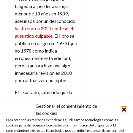
d
e
l
tragedia al perder a su hija
0
e
t
t
menor de 18 años en 1989,
A
o
u
asesinada por un desconocido
p
r
r
hasta que en 2021 confesó el
o
n
a
c
auténtico culpable
. El libro se
o
a
publicó en origen en 1973 (que
9
l
8
no 1978 como indica
de
i
de
julio
erróneamente esta edición),
p
julio
de
pero la autora hizo una algo
s
de
2026
innecesaria revisión en 2010
2026
i
0
para actualizar conceptos.
s
0
El resultado, sabiendo que la
7
obra original es de los años 70,
de
Gestionar el consentimiento de
sería
una cierta
julio
las cookies
de
desubicación anacrónica
2026
Para ofrecer las mejores experiencias, utilizamos tecnologías como las
por parte del lector
cuando
cookies para almacenar y/o acceder a la información del dispositivo. El
0
se citan puntualmente detalles
consentimiento de estas tecnologías nos permitirá procesar datos como el