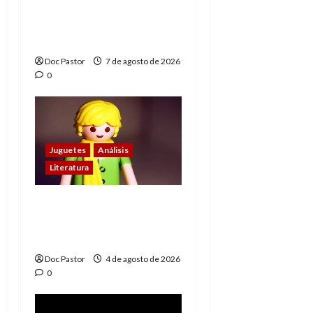
de los Hombres
Extraordinarios (parte
1)
Doc Pastor
7 de agosto de 2026
0
Juguetes
Análisis
Literatura
El principito de
Playmobil conquista
con su sencillez
Doc Pastor
4 de agosto de 2026
0