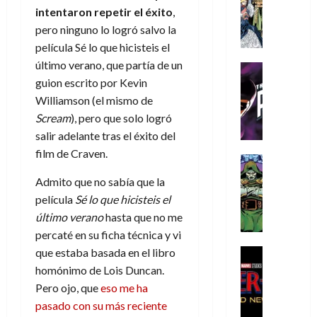
s
Literatura
s
r
,
r
u
intentaron repetir el éxito
,
A
d
c
d
m
i
e
pero ninguno lo logró salvo la
m
a
a
e
a
o
r
película Sé lo que hicisteis el
í
y
t
l
d
s
e
m
último verano, que partía de un
o
e
o
Cine
u
(
e
c
v
Cómic
guion escrito por Kevin
e
r
p
5
g
T
u
e
s
Williamson (el mismo de
a
a
de
u
h
a
r
p
r
Scream
), pero que solo logró
r
agosto
s
e
n
t
e
e
t
de
salir adelante tras el éxito del
t
P
d
i
r
s
2026
e
film de Craven.
a
h
o
c
Cómic
a
u
1
0
L
a
Reseña
l
a
d
n
)
Admito que no sabía que la
L
a
n
a
l
o
a
película
Sé lo que hicisteis el
a
L
t
n
,
c
7
último verano
hasta que no me
t
i
o
o
f
o
30
de
percaté en su ficha técnica y vi
r
g
m
s
ó
m
de
agosto
a
a
,
que estaba basada en el libro
t
Cine
r
julio
p
de
g
Cómic
d
9
a
m
homónimo de Lois Duncan.
de
2026
l
Crítica
e
e
0
l
2026
u
e
Pero ojo, que
eso me ha
S
0
d
l
a
g
l
j
pasado con su más reciente
0
p
i
o
ñ
i
a