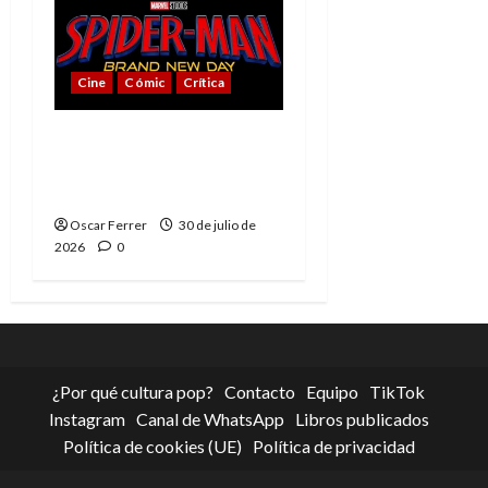
Cine
Cómic
Crítica
Spider-Man: Brand New
Day, mejor de lo
esperado
Oscar Ferrer
30 de julio de
2026
0
¿Por qué cultura pop?
Contacto
Equipo
TikTok
Instagram
Canal de WhatsApp
Libros publicados
Política de cookies (UE)
Política de privacidad