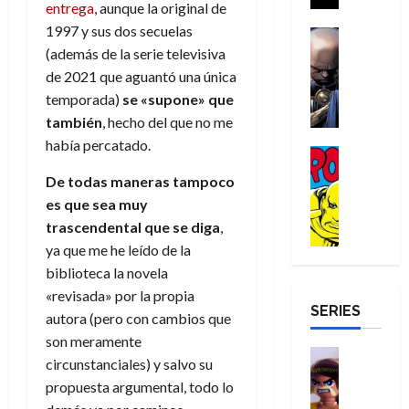
a
entrega
, aunque la original de
i
a
s
o
a
r
a
d
1997 y sus dos secuelas
d
H
Cómic
s
d
e
v
e
Reseña
(además de la serie televisiva
e
o
d
e
p
e
r
E
l
m
de 2021 que aguantó una única
e
j
e
n
-
l
D
b
l
a
t
temporada)
se «supone» que
t
M
V
o
r
h
d
i
también
, hecho del que no me
u
a
i
c
e
é
e
d
r
había percatado.
n
g
Cómic
t
s
r
e
a
a
:
i
Reseña
o
E
o
m
p
De todas maneras tampoco
D
B
l
r
x
e
o
e
es que sea muy
29
o
r
a
M
t
q
c
r
de
trascendental que se diga
,
c
a
n
u
r
u
i
o
julio
ya que me he leído de la
t
n
t
e
a
e
o
f
de
o
d
e
biblioteca la novela
r
o
n
n
u
2026
r
N
y
«revisada» por la propia
t
r
u
a
n
SERIES
D
0
e
l
e
d
n
autora (pero con cambios que
r
c
r
w
a
,
i
c
i
son meramente
o
D
s
Juguetes
e
n
a
o
27
circunstanciales) y salvo su
o
a
j
Análisis
l
a
m
n
de
propuesta argumental, todo lo
Series
m
y
o
m
r
u
julio
a
H