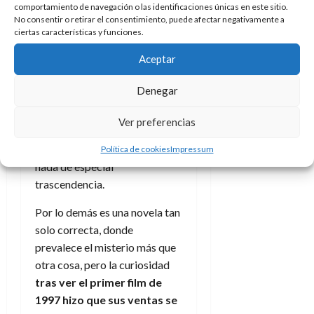
comportamiento de navegación o las identificaciones únicas en este sitio.
como el programa Photoshop
No consentir o retirar el consentimiento, puede afectar negativamente a
o los teléfonos móviles, y se
ciertas características y funciones.
actualiza la (en origen) guerra
Aceptar
de Vietnam por la de Irak. Vale
que la modificación vino por
Denegar
parte de la misma autora, pero
no había ninguna necesidad de
Ver preferencias
ello cuando todo lo demás
continúa igual, sin aportar
Política de cookies
Impressum
nada de especial
trascendencia.
Por lo demás es una novela tan
solo correcta, donde
prevalece el misterio más que
otra cosa, pero la curiosidad
tras ver el primer film de
1997 hizo que sus ventas se