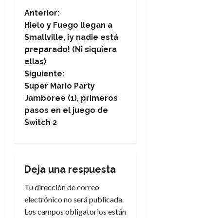
N
Anterior:
Hielo y Fuego llegan a
a
Smallville, ¡y nadie está
preparado! (Ni siquiera
v
ellas)
e
Siguiente:
Super Mario Party
g
Jamboree (1), primeros
pasos en el juego de
a
Switch 2
c
i
Deja una respuesta
ó
Tu dirección de correo
n
electrónico no será publicada.
Los campos obligatorios están