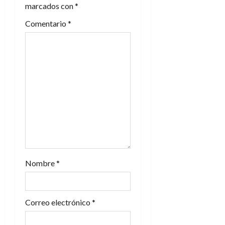
d
marcados con
*
e
Comentario
*
e
n
t
r
a
d
Nombre
*
a
s
Correo electrónico
*