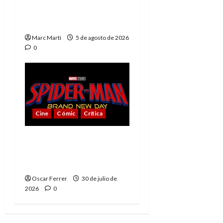
del héroe que nunca
muere
Marc Martí
5 de agosto de 2026
0
Cine
Cómic
Crítica
Spider-Man: Brand New
Day, mejor de lo
esperado
Oscar Ferrer
30 de julio de
2026
0