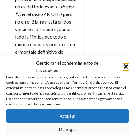
f
m
s
a
2026
29
)
a
no es del todo exacto.
Rocky
i
a
d
d
de
:
0
l
n
b
IV
, en el disco 4K UHD pero
e
e
julio
e
i
a
i
l
l
no en el Blu-ray, está en dos
de
l
p
l
l
a
2026
a
versiones diferentes; por un
o
s
d
i
l
W
lado la fílmica que todo el
0
r
i
e
d
í
W
mundo conoce y por otro con
i
s
l
a
n
E
g
el montaje definitivo del
y
M
d
e
e
s
director bajo el nombre de
u
c
a
6
Gestionar el consentimiento de
n
u
n
Rocky IV: Rocky vs. Drago
lo
o
de
las cookies
y
p
d
m
que sin duda es un buen
agosto
3
Para ofrecer las mejores experiencias, utilizamos tecnologías como las
e
u
i
o
de
de
aliciente para los amantes de
cookies para almacenar y/o acceder a la información del dispositivo. El
l
n
a
2026
c
agosto
consentimiento de estas tecnologías nos permitirá procesar datos como el
esta saga. Pero, repito, solo es
d
t
l
de
o
comportamiento de navegación o las identificaciones únicas en este sitio.
0
accesible en el disco 4K UHD,
e
o
No consentir o retirar el consentimiento, puede afectar negativamente a
2026
n
lo que es una lástima para el
ciertas características y funciones.
s
d
t
20
0
t
e
resto de usuarios.
r
de
Aceptar
i
n
julio
a
Rocky es el mejor personaje
n
o
de
c
Denegar
o
de Sylvester Stallone, ha
r
2026
u