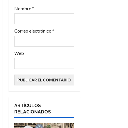
a
Nombre
*
d
Correo electrónico
*
a
s
Web
ARTÍCULOS
RELACIONADOS