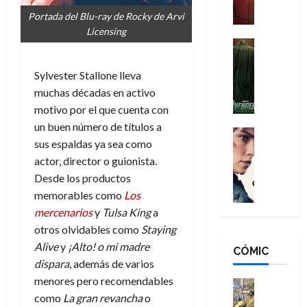
a
M
i
o
ñ
Portada del Blu-ray de Rocky de Arvi
a
d
s
o
Licensing
n
e
H
Cine
s
:
r
Cómic
o
d
Misceláne
B
-
m
Sylvester Stallone lleva
e
V
r
M
b
l
muchas décadas en activo
e
a
a
r
h
motivo por el que cuenta con
n
n
n
e
é
un buen número de títulos a
g
d
:
Cine
s
r
sus espaldas ya sea como
a
Crítica
N
B
E
o
d
C
actor, director o guionista.
e
r
x
e
o
l
w
Desde los productos
a
t
q
r
e
D
n
memorables como
Los
r
u
e
a
a
d
a
e
mercenarios
y
Tulsa King
a
s
n
y
N
o
n
otros olvidables como
Staying
:
e
,
e
r
u
Alive
y
¡Alto! o mi madre
D
CÓMIC
r
m
w
d
n
dispara
, además de varios
o
:
e
D
i
c
o
menores pero recomendables
R
j
a
Cine
n
a
m
e
Cómic
como
La gran revancha
o
o
y
a
m