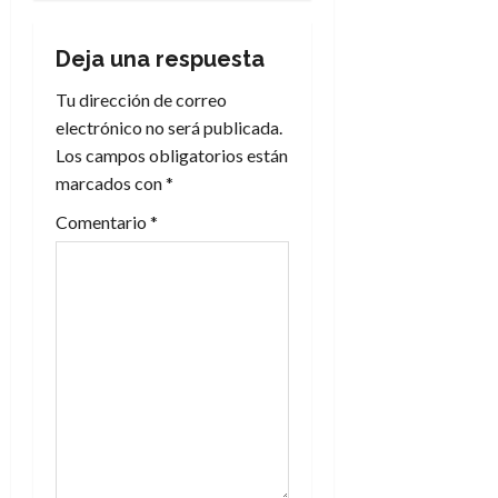
a
Deja una respuesta
c
Tu dirección de correo
i
electrónico no será publicada.
Los campos obligatorios están
ó
marcados con
*
n
Comentario
*
d
e
e
n
t
r