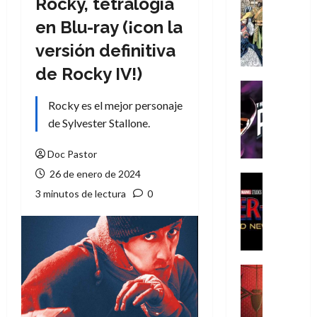
Rocky, tetralogía
Cómic
Literatura
en Blu-ray (¡con la
A
versión definitiva
m
í
de Rocky IV!)
m
Cine
e
Cómic
Rocky es el mejor personaje
g
T
de Sylvester Stallone.
u
h
s
e
Doc Pastor
t
P
26 de enero de 2024
a
h
Cine
L
a
Cómic
3 minutos de lectura
0
Crítica
a
n
S
L
t
p
i
o
i
g
m
d
a
,
Cine
e
Crítica
d
9
r
S
e
0
-
p
l