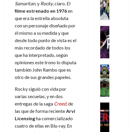
s
Literatura
s
r
,
Samaritan
, y
Rocky
, claro. El
r
u
A
d
c
d
m
i
e
filme estrenado en
1976
en
m
a
a
e
a
o
r
que era la estrella absoluta
í
y
t
l
d
s
e
con un personaje diseñado por
m
o
e
o
Cine
u
(
él mismo a su medida y que
e
c
v
Cómic
e
r
p
5
g
T
desde todo punto de vista es el
u
e
s
a
a
de
u
h
a
r
más recordado de todos los
p
r
r
agosto
s
e
n
t
e
e
que ha interpretado, según
t
de
t
P
d
i
r
s
2026
e
opiniones este trono lo disputa
a
h
o
c
Cómic
a
u
1
también John Rambo que es
0
L
a
Reseña
l
a
d
n
)
otro de sus grandes papeles.
L
a
n
a
l
o
a
a
L
t
n
,
c
Rocky siguió con vida por
7
t
i
o
o
f
o
30
de
varias secuelas, y en dos
r
g
m
s
ó
m
de
agosto
entregas de la saga
Creed
, de
a
a
,
t
Cine
r
julio
p
de
g
Cómic
las que de forma reciente
Arvi
d
9
a
m
de
2026
l
Crítica
e
e
0
l
Licensing
ha comercializado
2026
u
e
S
0
d
l
a
g
l
cuatro de ellas en Blu-ray. En
j
0
p
i
o
ñ
i
a