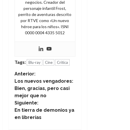
negocios. Creador del
personaje infantil Frost,
perrito de aventuras descrito
por RTVE como «Un nuevo
héroe para los niños». ISNI
0000 0004 4335 5012
Tags:
Blu-ray
Cine
Crítica
N
Anterior:
Los nuevos vengadores:
a
Bien, gracias, pero casi
mejor que no
v
Siguiente:
e
En tierra de demonios ya
en librerías
g