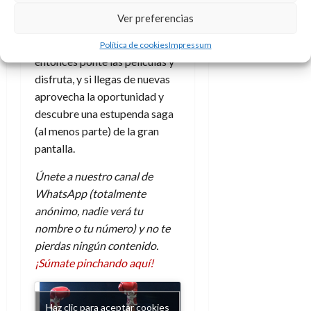
d
e
tenido dos épocas de vida muy
l
0
Ver preferencias
e
t
t
diferenciadas y es
todo un
A
o
u
icono del cine
. Si lo conoces
Política de cookies
Impressum
p
r
r
entonces ponte las películas y
o
n
a
disfruta, y si llegas de nuevas
c
o
aprovecha la oportunidad y
a
9
l
descubre una estupenda saga
8
de
i
(al menos parte) de la gran
de
julio
p
julio
de
pantalla.
s
de
2026
2026
i
Únete a nuestro canal de
0
s
WhatsApp (totalmente
0
anónimo, nadie verá tu
7
nombre o tu número) y no te
de
pierdas ningún contenido.
julio
¡Súmate pinchando aquí!
de
2026
0
Haz clic para aceptar cookies