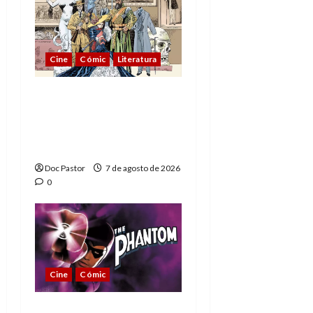
Cine
Cómic
Literatura
A mí me gusta La Liga
de los Hombres
Extraordinarios (parte
1)
Doc Pastor
7 de agosto de 2026
0
Cine
Cómic
The Phantom, 90 años