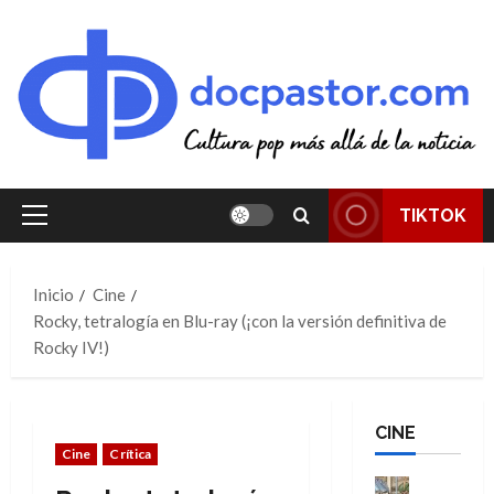
Saltar
al
contenido
TIKTOK
Menú
principal
Inicio
Cine
Rocky, tetralogía en Blu-ray (¡con la versión definitiva de
Rocky IV!)
CINE
Cine
Crítica
Cine