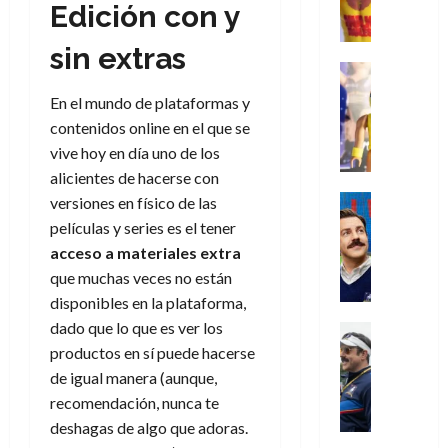
,
,
y
e
Edición con y
i
de
e
l
u
e
m
a
2026
j
o
r
l
l
e
s
sin extras
o
s
e
23
0
k
e
j
o
Juguetes
r
(
de
H
x
Análisis
o
c
v
p
julio
En el mundo de plataformas y
5
o
Series
p
r
u
i
a
de
de
contenidos online en el que se
P
g
e
d
l
l
2026
r
agosto
l
vive hoy en día uno de los
a
r
e
t
l
t
de
a
0
n
alicientes de hacerse con
i
l
a
2026
a
e
y
e
m
o
Series
s
versiones en físico de las
n
1
0
m
n
Cine
e
e
d
películas y series es el tener
o
)
o
Misceláne
P
n
s
e
d
acceso a materiales extra
C
b
l
t
p
l
e
que muchas veces no están
7
u
i
a
o
e
a
M
de
disponibles en la plataforma,
a
l
y
q
r
c
a
agosto
n
y
dado que lo que es ver los
m
Crítica
u
a
i
de
r
d
W
Series
o
productos en sí puede hacerse
e
d
e
2026
v
o
T
W
b
a
o
de igual manera (aunque,
n
e
l
0
e
E
i
n
c
recomendación, nunca te
l
a
d
R
l
t
i
30
deshagas de algo que adoras.
c
L
a
:
i
a
de