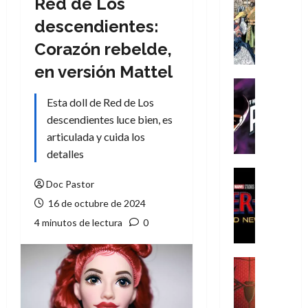
Red de Los
Cómic
Literatura
descendientes:
A
Corazón rebelde,
m
í
en versión Mattel
m
Cine
e
Cómic
Esta doll de Red de Los
g
T
descendientes luce bien, es
u
h
articulada y cuida los
s
e
detalles
t
P
a
h
Cine
Doc Pastor
L
a
Cómic
Crítica
a
n
16 de octubre de 2024
S
L
t
4 minutos de lectura
0
p
i
o
i
g
m
d
a
,
Cine
e
Crítica
d
9
r
S
e
0
-
p
l