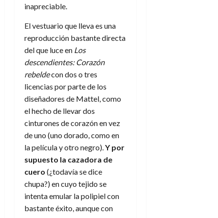
d
e
inapreciable.
l
0
e
t
t
El vestuario que lleva es una
A
o
u
p
r
reproducción bastante directa
r
o
n
del que luce en
Los
a
c
o
descendientes: Corazón
a
rebelde
con dos o tres
9
l
8
de
licencias por parte de los
i
de
julio
diseñadores de Mattel, como
p
julio
de
el hecho de llevar dos
s
de
2026
2026
i
cinturones de corazón en vez
0
s
de uno (uno dorado, como en
0
la película y otro negro).
Y por
7
supuesto la cazadora de
de
cuero
(¿todavía se dice
julio
chupa?) en cuyo tejido se
de
2026
intenta emular la polipiel con
bastante éxito, aunque con
0