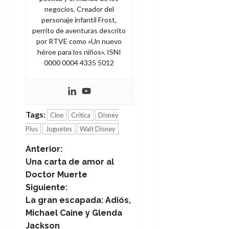
negocios. Creador del
personaje infantil Frost,
perrito de aventuras descrito
por RTVE como «Un nuevo
héroe para los niños». ISNI
0000 0004 4335 5012
Tags:
Cine
Crítica
Disney
Plus
Juguetes
Walt Disney
N
Anterior:
Una carta de amor al
a
Doctor Muerte
Siguiente:
v
La gran escapada: Adiós,
e
Michael Caine y Glenda
Jackson