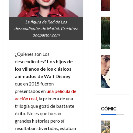
a
M
i
o
ñ
a
d
s
o
n
e
H
Cine
s
La figura de Red de Los
:
r
Cómic
o
d
descendientes de Mattel. Créditos:
Misceláne
B
-
m
e
docpastor.com
V
r
M
b
l
e
a
a
r
h
n
n
n
e
é
¿Quiénes son Los
g
d
:
Cine
s
r
descendientes?
Los hijos de
a
Crítica
N
B
E
o
los villanos de los clásicos
d
C
e
r
x
e
o
l
animados de Walt Disney
w
a
t
q
r
e
D
que en 2015 fueron
n
r
u
e
a
a
d
presentados en
una película de
a
e
s
n
y
N
o
n
acción real
, la primera de una
:
e
,
e
r
u
trilogía que gozó de bastante
D
CÓMIC
r
m
w
d
n
éxito. No es que fueran
o
:
e
D
i
c
grandes historias pero sí
o
R
j
a
Cine
n
a
m
resultaban divertidas, estaban
e
Cómic
o
y
a
m