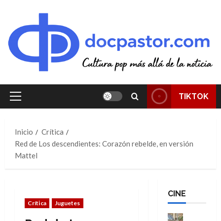
Saltar
al
contenido
TIKTOK
Menú
principal
Inicio
Crítica
Red de Los descendientes: Corazón rebelde, en versión
Mattel
CINE
Crítica
Juguetes
Cine