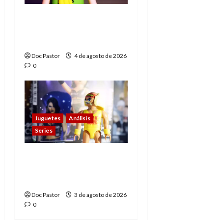
El principito de
Playmobil conquista
con su sencillez
Doc Pastor
4 de agosto de 2026
0
Juguetes
Análisis
Series
Playmobil y WWE Raw:
primeras impresiones
de la línea
Doc Pastor
3 de agosto de 2026
0