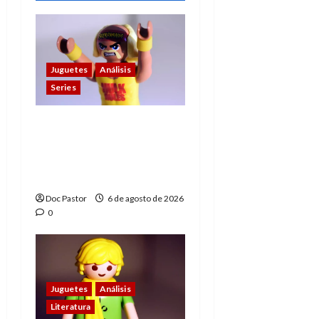
Juguetes
Análisis
Series
Hulk Hogan en
Playmobil: un
homenaje a una
leyenda de la WWE
Doc Pastor
6 de agosto de 2026
0
Juguetes
Análisis
Literatura