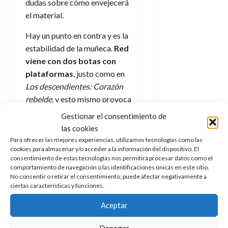
dudas sobre cómo envejecerá
el material.
Hay un punto en contra y es la
estabilidad de la muñeca.
Red
viene con dos botas con
plataformas
, justo como en
Los descendientes: Corazón
rebelde
, y esto mismo provoca
que no sea fácil hacer que se
Gestionar el consentimiento de
sostenga en pie por ella
las cookies
misma. Puede lograrse con
Para ofrecer las mejores experiencias, utilizamos tecnologías como las
cookies para almacenar y/o acceder a la información del dispositivo. El
algo de paciencia pero el que
consentimiento de estas tecnologías nos permitirá procesar datos como el
quiera exponerla terminará
comportamiento de navegación o las identificaciones únicas en este sitio.
antes si la coloca en una peana,
No consentir o retirar el consentimiento, puede afectar negativamente a
ciertas características y funciones.
justo puede usar una de las que
vienen con Miércoles ya que
Aceptar
en ese caso la doll se
aguantaba por sí sola.