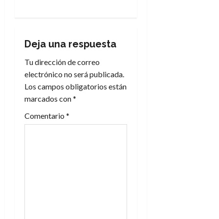
g
a
Deja una respuesta
c
Tu dirección de correo
i
electrónico no será publicada.
Los campos obligatorios están
ó
marcados con
*
n
Comentario
*
d
e
e
n
t