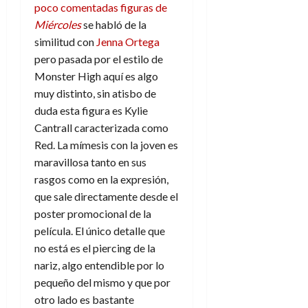
f
m
s
a
2026
poco comentadas figuras de
29
)
a
i
a
d
d
de
Miércoles
se habló de la
:
0
l
n
b
e
e
julio
similitud con
Jenna Ortega
e
i
a
i
l
l
de
l
p
pero pasada por el estilo de
l
l
a
2026
a
o
s
Monster High aquí es algo
d
i
l
W
0
r
i
e
d
í
muy distinto, sin atisbo de
W
i
s
l
a
n
E
duda esta figura es Kylie
g
y
M
d
e
Cantrall caracterizada como
e
s
u
c
a
6
Red. La mímesis con la joven es
n
u
n
o
de
maravillosa tanto en sus
y
p
d
m
agosto
3
e
rasgos como en la expresión,
u
i
o
de
de
l
n
que sale directamente desde el
a
2026
c
agosto
d
t
l
de
o
poster promocional de la
0
e
o
2026
n
película. El único detalle que
s
d
t
20
no está es el piercing de la
0
t
e
r
de
nariz, algo entendible por lo
i
n
julio
a
pequeño del mismo y que por
n
o
de
c
o
otro lado es bastante
r
2026
u