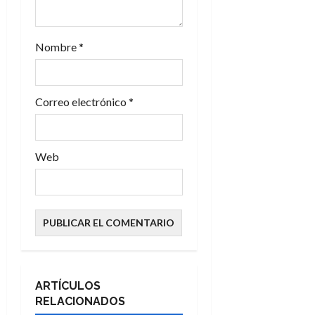
r
a
Nombre
*
d
Correo electrónico
*
a
s
Web
ARTÍCULOS
RELACIONADOS