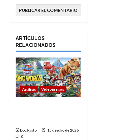
ARTÍCULOS
RELACIONADOS
Análisis
Videojuegos
PAW Patrol: Mundo
Dino convierte jugar
en pura aventura
Doc Pastor
15 de julio de 2026
0