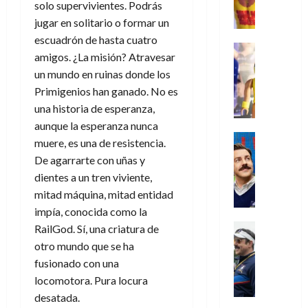
,
,
y
solo supervivientes. Podrás
e
i
de
e
l
u
e
m
a
2026
j
o
r
jugar en solitario o formar un
l
l
e
s
o
s
e
escuadrón de hasta cuatro
23
0
k
e
j
o
Juguetes
r
(
de
amigos. ¿La misión? Atravesar
H
x
Análisis
o
c
v
p
julio
5
un mundo en ruinas donde los
o
Series
p
r
u
i
a
de
de
P
g
Primigenios han ganado. No es
e
d
l
l
2026
r
agosto
l
a
r
e
una historia de esperanza,
t
l
t
de
a
0
n
i
l
a
aunque la esperanza nunca
2026
a
e
y
e
m
o
Series
s
n
1
muere, es una de resistencia.
0
m
n
Cine
e
e
d
o
)
De agarrarte con uñas y
o
Misceláne
P
n
s
e
d
dientes a un tren viviente,
C
b
l
t
p
l
e
7
u
mitad máquina, mitad entidad
i
a
o
e
a
M
de
a
l
y
impía, conocida como la
q
r
c
a
agosto
n
y
m
Crítica
u
RailGod. Sí, una criatura de
a
i
de
r
d
W
Series
o
e
d
e
otro mundo que se ha
2026
v
o
T
W
b
a
o
n
e
fusionado con una
l
0
e
E
i
n
c
l
locomotora. Pura locura
a
d
R
l
t
i
30
desatada.
c
L
a
:
i
a
de