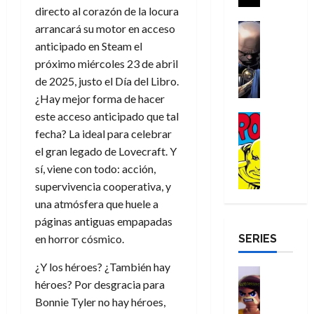
a
i
directo al corazón de la locura
a
s
o
a
r
a
d
d
H
Cómic
s
arrancará su motor en acceso
d
e
v
e
Reseña
e
o
d
e
p
anticipado en Steam el
e
r
E
l
m
e
j
e
n
próximo miércoles 23 de abril
-
l
D
b
l
a
t
t
de 2025, justo el Día del Libro.
M
V
o
r
h
d
i
u
¿Hay mejor forma de hacer
a
i
c
e
é
e
d
r
n
este acceso anticipado que tal
g
Cómic
t
s
r
e
a
a
:
i
Reseña
fecha? La ideal para celebrar
o
E
o
m
p
D
B
l
r
x
el gran legado de Lovecraft. Y
e
o
e
29
o
r
a
M
t
q
c
r
sí, viene con todo: acción,
de
c
a
n
u
r
u
i
o
supervivencia cooperativa, y
julio
t
n
t
e
a
e
o
f
de
una atmósfera que huele a
o
d
e
r
o
n
n
u
2026
páginas antiguas empapadas
r
N
y
t
r
u
a
n
SERIES
D
0
en horror cósmico.
e
l
e
d
n
r
c
r
w
a
,
i
c
i
¿Y los héroes? ¿También hay
o
D
s
Juguetes
e
n
a
o
27
héroes? Por desgracia para
o
a
j
Análisis
l
a
m
n
de
Series
m
y
o
Bonnie Tyler no hay héroes,
m
r
u
julio
a
H