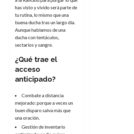
d
e
l
0
has visto y vivido será parte de
e
t
t
tu rutina, lo mismo que una
A
o
u
buena ducha tras un largo día.
p
r
r
o
n
Aunque hablamos de una
a
c
o
ducha con tentáculos,
a
sectarios y sangre.
9
l
8
de
i
de
julio
¿Qué trae el
p
julio
de
acceso
s
de
2026
2026
i
anticipado?
0
s
0
Combate a distancia
7
de
mejorado: porque a veces un
julio
buen disparo salva más que
de
una oración.
2026
Gestión de inventario
0