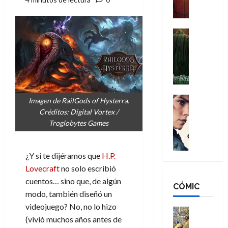
a
M
i
o
ñ
a
d
s
o
n
e
H
Cine
s
:
r
Cómic
o
d
Misceláne
B
-
m
e
V
r
M
b
l
e
a
a
r
h
n
n
n
e
é
g
d
:
Cine
s
r
Imagen de RailGods of Hysterra.
a
Crítica
N
B
E
o
Créditos: Digital Vortex /
d
C
e
r
x
e
Troglobytes Games
o
l
w
a
t
q
r
e
D
n
r
u
e
a
a
d
¿Y si te dijéramos que
H.P.
a
e
s
n
y
N
o
n
Lovecraft
no solo escribió
:
e
,
e
r
u
cuentos… sino que, de algún
D
CÓMIC
r
m
w
d
n
modo, también diseñó un
o
:
e
D
i
c
videojuego? No, no lo hizo
o
R
j
a
Cine
n
a
(vivió muchos años antes de
m
e
Cómic
o
y
a
m