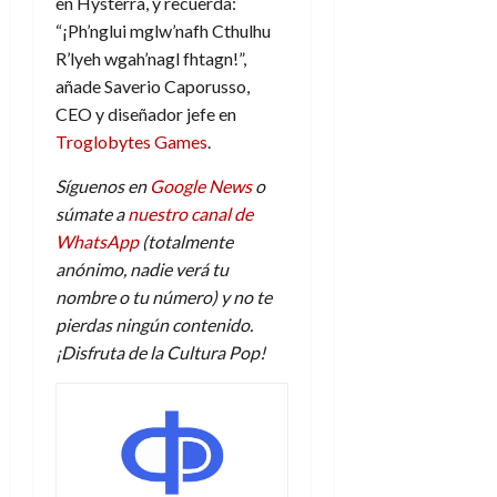
en Hysterra, y recuerda:
“¡Ph’nglui mglw’nafh Cthulhu
R’lyeh wgah’nagl fhtagn!”,
añade Saverio Caporusso,
CEO y diseñador jefe en
Troglobytes Games
.
Síguenos en
Google News
o
súmate a
nuestro canal de
WhatsApp
(totalmente
anónimo, nadie verá tu
nombre o tu número) y no te
pierdas ningún contenido.
¡Disfruta de la Cultura Pop!