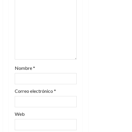
e
e
n
t
r
a
Nombre
*
d
a
Correo electrónico
*
s
Web