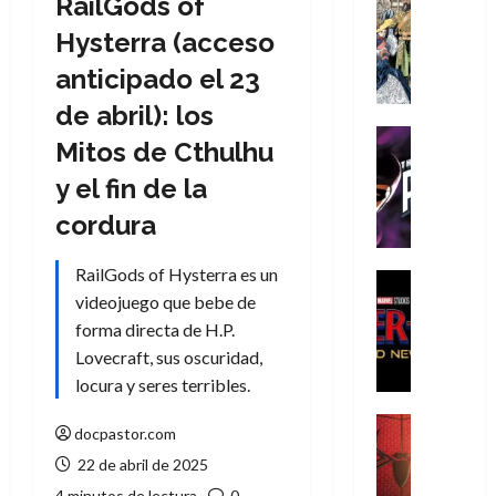
RailGods of
Cómic
Literatura
Hysterra (acceso
A
anticipado el 23
m
í
de abril): los
m
Cine
Mitos de Cthulhu
e
Cómic
g
T
y el fin de la
u
h
cordura
s
e
t
P
RailGods of Hysterra es un
a
h
Cine
L
videojuego que bebe de
a
Cómic
Crítica
a
n
forma directa de H.P.
S
L
t
Lovecraft, sus oscuridad,
p
i
o
locura y seres terribles.
i
g
m
d
a
,
Cine
docpastor.com
e
Crítica
d
9
22 de abril de 2025
r
S
e
0
-
p
l
4 minutos de lectura
0