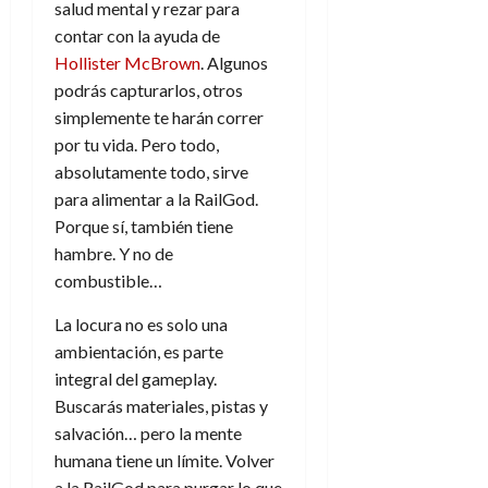
f
m
s
a
2026
salud mental y rezar para
29
)
a
i
a
d
d
contar con la ayuda de
de
:
0
l
n
b
e
e
julio
Hollister McBrown
. Algunos
e
i
a
i
l
l
de
podrás capturarlos, otros
l
p
l
l
a
2026
a
o
s
simplemente te harán correr
d
i
l
W
0
r
i
por tu vida. Pero todo,
e
d
í
W
i
s
l
a
n
absolutamente todo, sirve
E
g
y
M
d
e
para alimentar a la RailGod.
e
s
u
c
a
Porque sí, también tiene
6
n
u
n
o
de
hambre. Y no de
y
p
d
m
agosto
3
combustible…
e
u
i
o
de
de
l
n
a
2026
c
agosto
La locura no es solo una
d
t
l
de
o
0
ambientación, es parte
e
o
2026
n
s
integral del gameplay.
d
t
20
0
t
e
Buscarás materiales, pistas y
r
de
i
n
salvación… pero la mente
julio
a
n
o
de
c
humana tiene un límite. Volver
o
r
2026
u
a la RailGod para purgar lo que