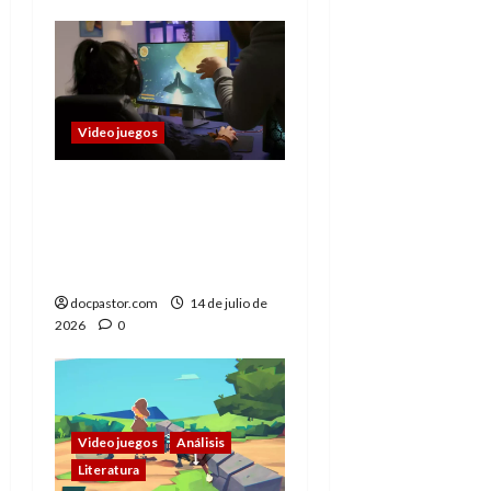
Videojuegos
Cuando jugar también
significa mirar: los
videojuegos como
series interactivas
docpastor.com
14 de julio de
2026
0
Videojuegos
Análisis
Literatura