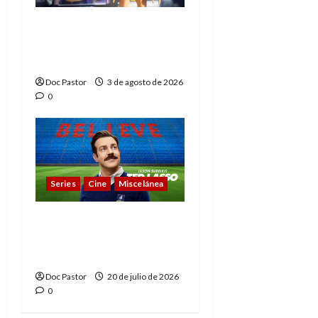
Playmobil y WWE Raw:
primeras impresiones
de la línea
Doc Pastor
3 de agosto de 2026
0
Series
Cine
Miscelánea
Cuando la cultura pop
conquistó la final del
Mundial
Doc Pastor
20 de julio de 2026
0