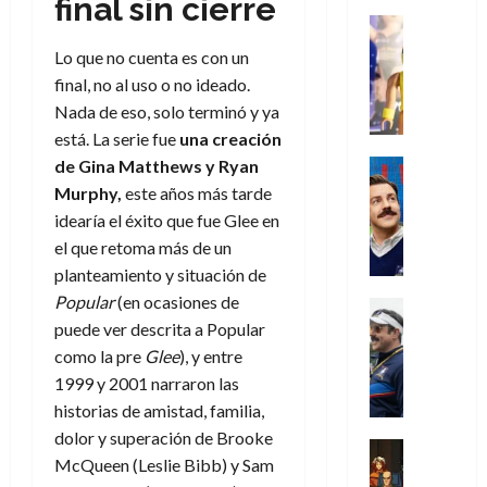
i
final sin cierre
l
a
2026
a
de
o
k
m
o
Juguetes
s
2026
n
0
m
H
Análisis
e
e
d
o
Lo que no cuenta es con un
0
s
o
Series
n
s
e
d
final, no al uso o no ideado.
P
d
g
t
p
l
e
Nada de eso, solo terminó y ya
l
a
a
o
e
a
M
a
y
n
está. La serie fue
una creación
q
r
c
a
y
o
e
de Gina Matthews y Ryan
Series
u
a
i
r
m
c
n
Cine
e
d
Murphy,
este años más tarde
e
v
o
Misceláne
u
P
a
o
n
idearía el éxito que fue Glee en
e
C
b
a
l
n
c
l
el que retoma más de un
u
i
n
a
t
i
30
planteamiento y situación de
a
l
d
y
i
a
de
31
n
Popular
(en ocasiones de
y
o
m
Crítica
c
julio
f
de
d
W
Series
puede ver descrita a Popular
l
o
de
i
i
julio
o
T
W
a
b
como la pre
Glee
), y entre
2026
p
c
de
l
e
E
n
i
ó
1999 y 2001 narraron las
c
2026
0
a
d
R
o
l
a
i
historias de amistad, familia,
c
L
0
a
s
:
l
ó
dolor y superación de Brooke
u
a
w
t
u
Análisis
D
n
McQueen (Leslie Bibb) y Sam
l
s
Cómic
:
a
n
o
d