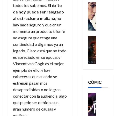
g
d
:
Cine
r
todos los sabemos.
El éxito
a
Crítica
N
B
o
de hoy puede ser relegado
d
C
e
r
e
al ostracismo mañana
, no
o
l
w
a
q
hay nada seguro y que en un
r
e
D
n
u
momento un producto triunfe
e
a
a
d
e
s
n
no asegura que tenga una
y
Cine
N
n
:
e
Crítica
,
e
continuidad o digamos ya un
u
L
D
r
m
w
legado. Claro está que no todo
n
a
o
:
e
D
c
es apreciado en su época, y
O
o
R
j
a
a
Vincent van Gogh es el mejor
d
m
e
o
y
m
ejemplo de ello, y hay
i
s
s
r
,
u
cabeceras que cuando se
s
d
c
d
m
e
CÓMIC
e
a
a
estrenan pasan más
e
a
r
a
y
t
l
desapercibidas o no logran
d
e
d
o
e
o
Cine
u
conectar con la audiencia, algo
e
c
v
Cómic
e
r
que puede ser debido a un
5
C
T
u
e
s
a
de
gran número de causas y
h
h
a
r
p
r
agosto
motivos.