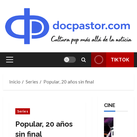
Saltar
al
contenido
TIKTOK
Menú
principal
Inicio
Series
Popular, 20 años sin final
CINE
Series
Cine
Popular, 20 años
Cómic
T
sin final