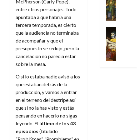
Series
McPherson (Carly Pope),
t
s
p
l
h
c
e
X
u
o
r
entre otros personajes. Todo
g
o
t
M
-
r
:
i
i
m
apuntaba a que habría una
o
a
M
a
e
m
a
e
tercera temporada, es cierto
r
r
e
p
l
e
Series
d
n
E
v
que la audiencia no terminaba
n
Análisis
o
o
r
e
a
x
e
de acompañar y que el
’
Cómic
p
p
a
j
j
t
l
X
presupuesto se redujo, pero la
9
c
t
s
a
e
r
-
7
cancelación no parecía estar
o
i
i
d
a
a
30
M
(
n
m
sobre la mesa.
m
e
u
ñ
de
e
2
q
i
p
e
n
o
julio
n
×
O si lo estaba nadie avisó a los
u
s
r
m
a
de
’
4
i
que estaban detrás de la
m
e
o
l
2026
29
9
)
s
o
s
producción, y vamos a entrar
c
e
de
7
:
0
t
y
i
i
y
en el terreno del destripe así
julio
(
A
ó
l
o
o
e
de
que si no la has visto y estás
2
p
l
a
n
n
n
2026
pensando en hacerlo no sigas
×
o
a
a
e
a
d
leyendo.
El último de los 43
3
0
c
f
m
s
r
a
)
a
episodios
(titulado
i
a
d
d
:
l
“Probl3mas”, “Promblems” en
n
b
e