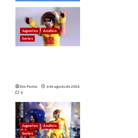
Juguetes
Análisis
Series
Hulk Hogan en
Playmobil: un
homenaje a una
leyenda de la WWE
Doc Pastor
6 de agosto de 2026
0
Juguetes
Análisis
Series