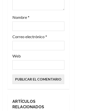
r
a
Nombre
*
d
Correo electrónico
*
a
s
Web
ARTÍCULOS
RELACIONADOS