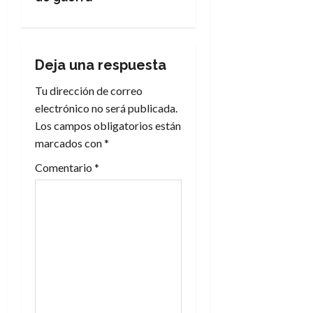
g
a
Deja una respuesta
c
Tu dirección de correo
i
electrónico no será publicada.
Los campos obligatorios están
ó
marcados con
*
n
Comentario
*
d
e
e
n
t