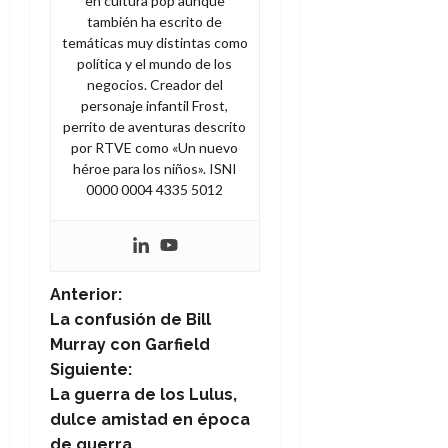
en cultura pop aunque
también ha escrito de
temáticas muy distintas como
política y el mundo de los
negocios. Creador del
personaje infantil Frost,
perrito de aventuras descrito
por RTVE como «Un nuevo
héroe para los niños». ISNI
0000 0004 4335 5012
N
Anterior:
La confusión de Bill
a
Murray con Garfield
Siguiente:
v
La guerra de los Lulus,
e
dulce amistad en época
de guerra