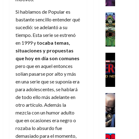
r
e
n
t
e
e
de
i
P
d
i
r
s
2026
Si hablamos de Popular es
s
h
o
c
Cómic
a
u
bastante sencillo entender qué
0
t
a
Reseña
l
a
d
n
sucedió: se adelantó a su
L
o
n
a
l
o
a
a
p
t
tiempo. Esta serie se estrenó
n
,
c
t
h
o
o
f
en 1999 y
tocaba temas,
o
30
r
e
m
s
ó
m
situaciones y propuestas
de
a
r
,
t
Cine
r
julio
p
que hoy en día son comunes
g
Cómic
N
9
a
m
de
l
pero que en aquel entonces
Crítica
e
o
0
l
2026
u
e
S
solían pasarse por alto y más
d
l
a
g
l
j
0
p
en una serie que se suponía era
i
a
ñ
i
a
a
i
a
para adolescentes, se hablará
n
o
a
r
a
d
d
Cómic
,
s
d
e
de todo ello más adelante en
v
e
Reseña
e
u
d
e
p
otro artículo. Además la
e
r
E
l
n
e
j
e
n
mezcla con un humor adulto
-
l
D
a
l
a
t
t
que en ocasiones era negro o
M
V
o
e
h
d
i
u
rozaba lo absurdo fue
a
i
c
s
é
e
d
r
n
g
demasiado para el momento,
Cómic
t
p
r
e
a