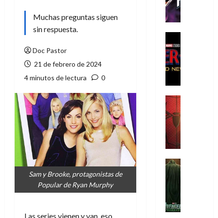
h
e
Muchas preguntas siguen
P
sin respuesta.
h
Cine
a
Cómic
Doc Pastor
Crítica
n
21 de febrero de 2024
S
t
p
4 minutos de lectura
0
o
i
m
d
,
Cine
e
Crítica
9
r
S
0
-
p
a
M
i
ñ
a
d
o
n
e
Cine
s
:
r
Cómic
d
Sam y Brooke, protagonistas de
Misceláne
B
-
e
Popular de Ryan Murphy
V
r
M
l
e
a
a
h
n
n
n
Las series vienen y van, eso
é