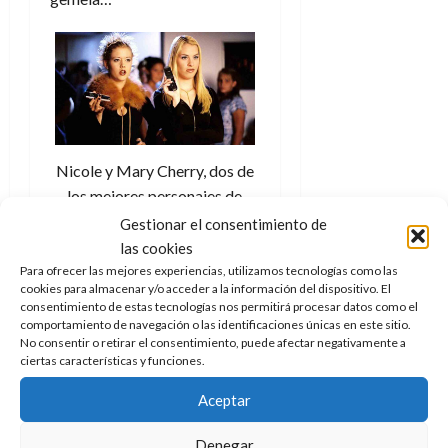
A
o
u
p
r
r
o
n
a
c
o
a
9
l
8
de
i
de
julio
p
julio
de
Nicole y Mary Cherry, dos de
s
de
2026
los mejores personajes de
2026
i
0
Popular
Gestionar el consentimiento de
s
0
las cookies
Para ofrecer las mejores experiencias, utilizamos tecnologías como las
7
Preguntas sin
cookies para almacenar y/o acceder a la información del dispositivo. El
de
consentimiento de estas tecnologías nos permitirá procesar datos como el
julio
comportamiento de navegación o las identificaciones únicas en este sitio.
responder
de
No consentir o retirar el consentimiento, puede afectar negativamente a
2026
ciertas características y funciones.
Y entre dramas de unos y de
0
Aceptar
otros Nicole Julian (Tammy
Lynn Michaels), uno de los
Denegar