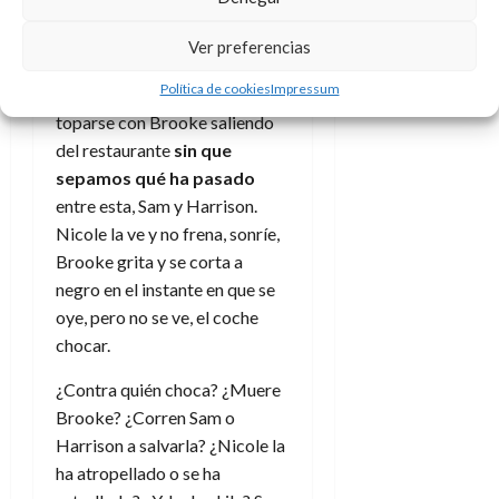
personajes más interesantes y
complejos de la producción,
Ver preferencias
llora borracha mientras
Política de cookies
Impressum
conduce su coche justo para
toparse con Brooke saliendo
del restaurante
sin que
sepamos qué ha pasado
entre esta, Sam y Harrison.
Nicole la ve y no frena, sonríe,
Brooke grita y se corta a
negro en el instante en que se
oye, pero no se ve, el coche
chocar.
¿Contra quién choca? ¿Muere
Brooke? ¿Corren Sam o
Harrison a salvarla? ¿Nicole la
ha atropellado o se ha