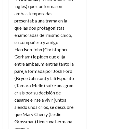
e
27
e
i
a
i
l
inglés) que conformaron
l
de
l
p
l
l
a
a
julio
ambas temporadas
o
s
d
i
l
de
W
presentaba una trama en la
r
i
e
2026
d
í
W
que las dos protagonistas
i
s
l
a
n
E
0
enamoradas del mismo chico,
g
y
M
d
e
e
su compañero y amigo
s
u
c
a
6
n
u
Harrison John (Christopher
n
o
de
y
p
d
m
Gorham) le piden que elija
agosto
3
e
u
i
o
de
entre ambas, mientras tanto la
de
l
n
a
2026
c
agosto
pareja formada por Josh Ford
d
t
l
de
o
(Bryce Johnson) y Lili Esposito
0
e
o
2026
n
(Tamara Mello) sufre una gran
s
d
t
20
0
t
crisis por su decisión de
e
r
de
i
n
casarse e irse a vivir juntos
julio
a
n
o
de
siendo unos críos, se descubre
c
o
r
2026
u
que Mary Cherry (Leslie
d
e
l
Grossman) tiene una hermana
0
e
t
t
gemela…