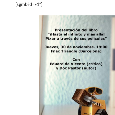
[sgmb id=»1″]