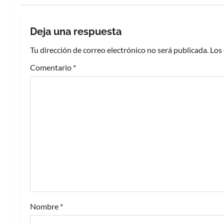
e
g
Deja una respuesta
a
Tu dirección de correo electrónico no será publicada.
Los
c
Comentario
*
i
ó
n
d
e
e
Nombre
*
n