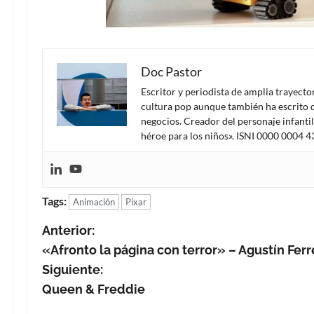
Doc Pastor
Escritor y periodista de amplia trayect
cultura pop aunque también ha escrito d
negocios. Creador del personaje infanti
héroe para los niños». ISNI 0000 0004 
Tags:
Animación
Pixar
N
Anterior:
«Afronto la página con terror» – Agustín Fer
a
Siguiente:
v
Queen & Freddie