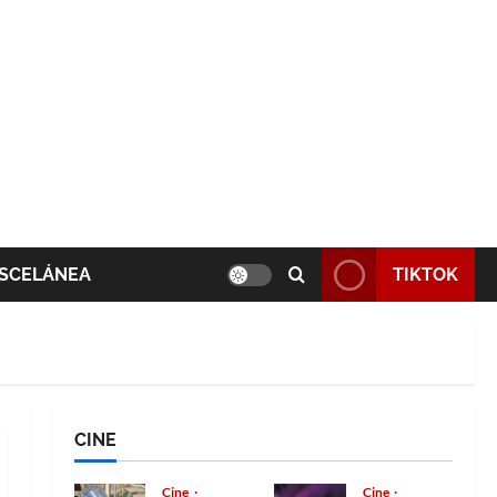
SCELÁNEA
TIKTOK
CINE
Cine
Cine