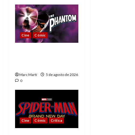
Cine
Cómic
The Phantom, 90 años
del héroe que nunca
muere
Marc Martí
5 de agosto de 2026
0
Cine
Cómic
Crítica