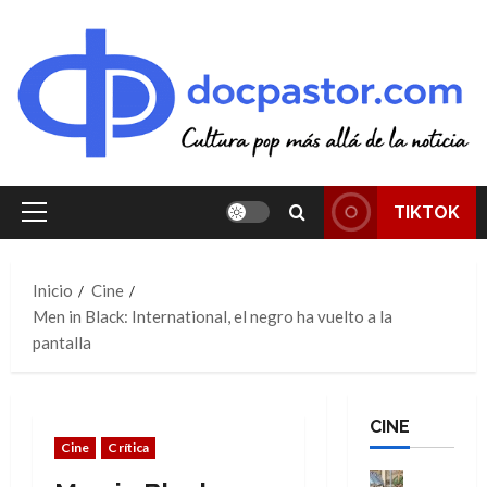
Saltar
al
contenido
TIKTOK
Menú
principal
Inicio
Cine
Men in Black: International, el negro ha vuelto a la
pantalla
CINE
Cine
Crítica
Cine