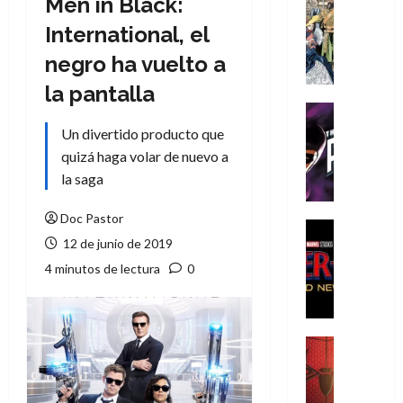
Men in Black:
Cómic
Literatura
International, el
A
negro ha vuelto a
m
í
la pantalla
m
Cine
e
Cómic
Un divertido producto que
g
T
quizá haga volar de nuevo a
u
h
la saga
s
e
t
P
Doc Pastor
a
h
Cine
12 de junio de 2019
L
a
Cómic
Crítica
a
n
4 minutos de lectura
0
S
L
t
p
i
o
i
g
m
d
a
,
Cine
e
Crítica
d
9
r
S
e
0
-
p
l