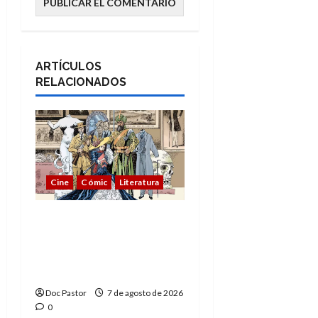
ARTÍCULOS
RELACIONADOS
Cine
Cómic
Literatura
A mí me gusta La Liga
de los Hombres
Extraordinarios (parte
1)
Doc Pastor
7 de agosto de 2026
0