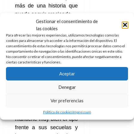
más de una historia que
puede seguir creciendo.
Gestionar el consentimiento de
El filme cumple con lo
las cookies
que se espera, siempre
Para ofrecer las mejores experiencias, utilizamos tecnologías como las
cookies para almacenar y/o acceder a la información del dispositivo. El
que no se espere un
consentimiento de estas tecnologías nos permitirá procesar datos como el
comportamiento de navegación o las identificaciones únicas en este sitio.
nuevo
Men in Black
No consentir o retirar el consentimiento, puede afectar negativamente a
(Hombres de negro)
y
se
ciertas características y funciones.
vaya simplemente a
Aceptar
disfrutar, a pasarlo bien
y a reírse.
Dicho esto hay
Denegar
que reconocer que si bien
Ver preferencias
no está a la altura de la
película inicial, sí
Política de cookies
Impressum
mantiene muy bien el tipo
frente a sus secuelas y