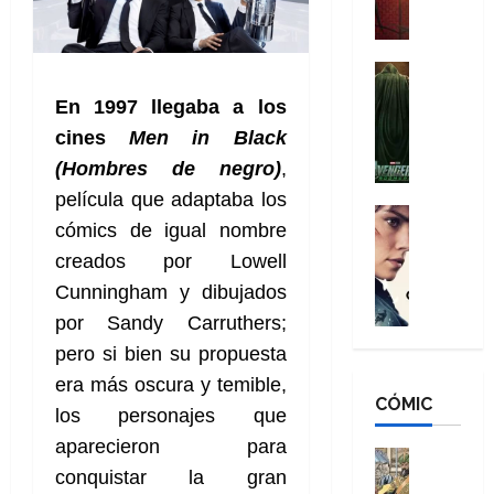
a
M
i
o
ñ
a
d
s
o
n
e
H
Cine
s
:
r
Cómic
o
d
En 1997 llegaba a los
Misceláne
B
-
m
e
V
cines
Men in Black
r
M
b
l
e
a
a
(Hombres de negro)
,
r
h
n
n
n
e
é
película que adaptaba los
g
d
:
Cine
s
r
cómics de igual nombre
a
Crítica
N
B
E
o
d
C
creados por Lowell
e
r
x
e
o
l
w
a
t
q
Cunningham y dibujados
r
e
D
n
r
u
por Sandy Carruthers;
e
a
a
d
a
e
pero si bien su propuesta
s
n
y
N
o
n
:
e
,
e
era más oscura y temible,
r
u
D
CÓMIC
r
m
w
d
n
los personajes que
o
:
e
D
i
c
aparecieron para
o
R
j
a
Cine
n
a
m
e
conquistar la gran
Cómic
o
y
a
m