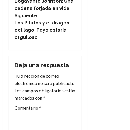
Bogavante Johnson: Una
a
cadena forjada en vida
Siguiente:
v
Los Pitufos y el dragón
e
del lago: Peyo estaría
orgulloso
g
a
Deja una respuesta
c
Tu dirección de correo
i
electrónico no será publicada.
Los campos obligatorios están
ó
marcados con
*
n
Comentario
*
d
e