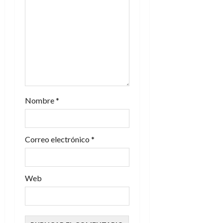
e
n
t
r
a
Nombre
*
d
Correo electrónico
*
a
s
Web