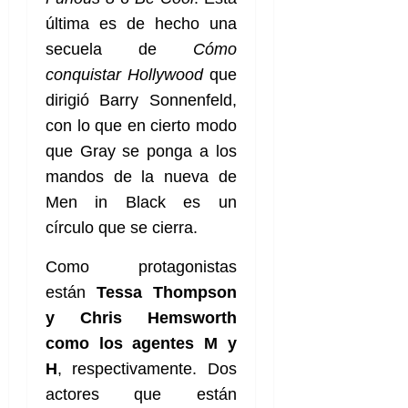
f
m
s
a
2026
29
)
a
i
a
d
última es de hecho una
d
de
:
0
l
n
b
e
e
julio
secuela de
Cómo
e
i
a
i
l
l
de
conquistar Hollywood
que
l
p
l
l
a
2026
a
o
s
dirigió Barry Sonnenfeld,
d
i
l
W
0
r
i
e
d
í
W
con lo que en cierto modo
i
s
l
a
n
E
que Gray se ponga a los
g
y
M
d
e
e
mandos de la nueva de
s
u
c
a
6
n
u
n
Men in Black es un
o
de
y
p
d
m
agosto
círculo que se cierra.
3
e
u
i
o
de
de
l
n
a
2026
c
agosto
Como protagonistas
d
t
l
de
o
están
Tessa Thompson
0
e
o
2026
n
s
y Chris Hemsworth
d
t
20
0
t
e
r
como los agentes M y
de
i
n
julio
a
H
, respectivamente. Dos
n
o
de
c
actores que están
o
r
2026
u