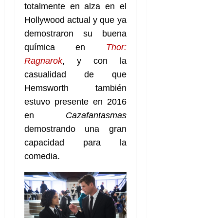
d
e
totalmente en alza en el
l
0
e
t
t
Hollywood actual y que ya
A
o
u
demostraron su buena
p
r
r
química en
Thor:
o
n
a
c
o
Ragnarok
, y con la
a
casualidad de que
9
l
8
de
Hemsworth también
i
de
julio
p
estuvo presente en 2016
julio
de
s
de
2026
en
Cazafantasmas
2026
i
demostrando una gran
0
s
0
capacidad para la
comedia.
7
de
julio
de
2026
0