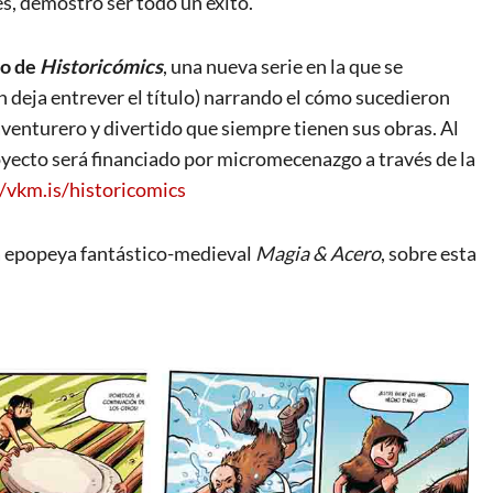
es, demostró ser todo un éxito.
to de
Historicómics
, una nueva serie en la que se
 deja entrever el título) narrando el cómo sucedieron
aventurero y divertido que siempre tienen sus obras. Al
oyecto será financiado por micromecenazgo a través de la
//vkm.is/historicomics
a epopeya fantástico-medieval
Magia & Acero
, sobre esta