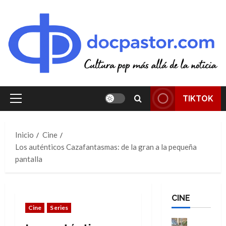
Saltar
al
contenido
TIKTOK
Menú
principal
Inicio
Cine
Los auténticos Cazafantasmas: de la gran a la pequeña
pantalla
CINE
Cine
Series
Cine