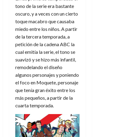
d
e
l
tono de la serie e
ra
bastante
0
e
t
t
oscuro, y a veces con un
cierto
A
o
u
toque macabro
que causaba
p
r
r
miedo entre los niños
.
A partir
o
n
a
c
de la tercera temporada, a
o
a
petición de la cadena ABC
la
9
l
cual
emitía la serie, el tono se
8
de
i
de
julio
suavizó y se hizo más infantil,
p
julio
de
remodelando
el diseño
s
de
2026
algunos personajes y poniendo
2026
i
0
el foco en Moquete, personaje
s
0
que tenía gran éxito entre los
más pequeños, a partir de la
7
de
cuarta temporada.
julio
de
2026
0