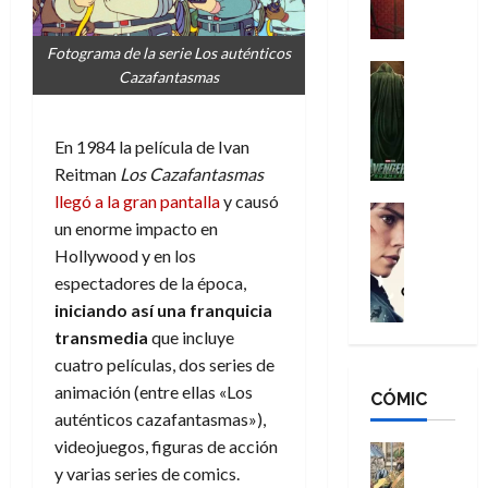
a
M
i
o
ñ
a
d
s
o
Fotograma de la serie Los auténticos
n
e
H
Cine
s
Cazafantasmas
:
r
Cómic
o
d
Misceláne
B
-
m
e
V
r
M
b
l
En 1984 la película de Ivan
e
a
a
r
h
Reitman
Los Cazafantasmas
n
n
n
e
é
llegó a la gran pantalla
y causó
g
d
:
Cine
s
r
un enorme impacto en
a
Crítica
N
B
E
o
d
C
Hollywood y en los
e
r
x
e
o
l
w
espectadores de la época,
a
t
q
r
e
D
n
iniciando así una franquicia
r
u
e
a
a
d
a
e
transmedia
que incluye
s
n
y
N
o
n
cuatro películas, dos series de
:
e
,
e
r
u
animación (entre ellas «Los
D
CÓMIC
r
m
w
d
n
auténticos cazafantasmas»),
o
:
e
D
i
c
o
videojuegos, figuras de acción
R
j
a
Cine
n
a
m
e
Cómic
y varias series de comics.
o
y
a
m