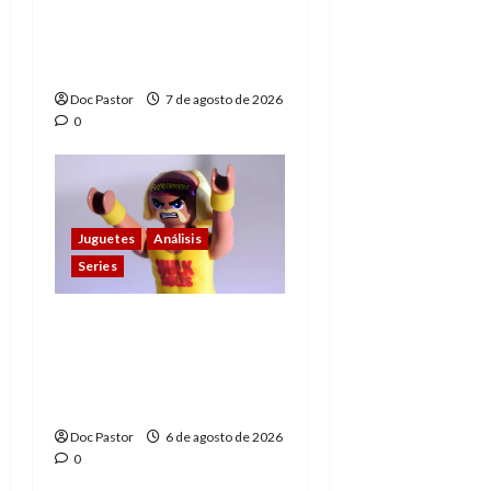
de los Hombres
Extraordinarios (parte
1)
Doc Pastor
7 de agosto de 2026
0
Juguetes
Análisis
Series
Hulk Hogan en
Playmobil: un
homenaje a una
leyenda de la WWE
Doc Pastor
6 de agosto de 2026
0