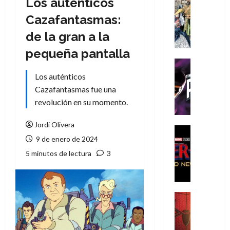
Los auténticos
Cómic
Literatura
Cazafantasmas:
A
de la gran a la
m
í
pequeña pantalla
m
Cine
e
Cómic
Los auténticos
g
T
Cazafantasmas fue una
u
h
revolución en su momento.
s
e
t
P
Jordi Olivera
a
h
Cine
9 de enero de 2024
L
a
Cómic
Crítica
a
n
5 minutos de lectura
3
S
L
t
p
i
o
i
g
m
d
a
,
Cine
e
Crítica
d
9
r
S
e
0
-
p
l