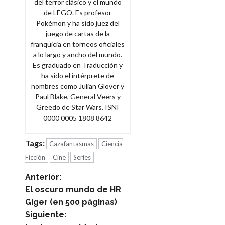
del terror clásico y el mundo
de LEGO. Es profesor
Pokémon y ha sido juez del
juego de cartas de la
franquicia en torneos oficiales
a lo largo y ancho del mundo.
Es graduado en Traducción y
ha sido el intérprete de
nombres como Julian Glover y
Paul Blake, General Veers y
Greedo de Star Wars. ISNI
0000 0005 1808 8642
Tags:
Cazafantasmas
Ciencia
Ficción
Cine
Series
N
Anterior:
El oscuro mundo de HR
a
Giger (en 500 páginas)
Siguiente:
v