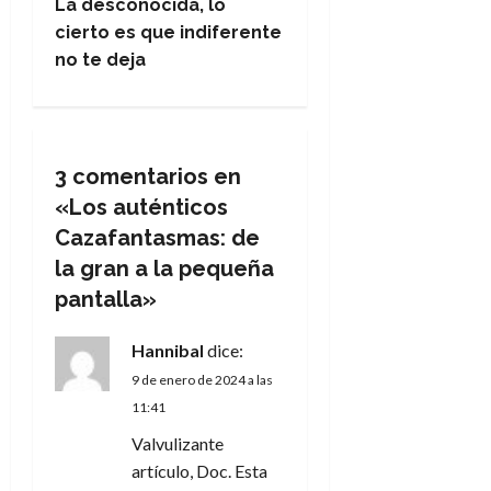
La desconocida, lo
e
cierto es que indiferente
no te deja
g
a
c
3 comentarios en
«
Los auténticos
i
Cazafantasmas: de
ó
la gran a la pequeña
pantalla
»
n
Hannibal
dice:
d
9 de enero de 2024 a las
e
11:41
Valvulizante
e
artículo, Doc. Esta