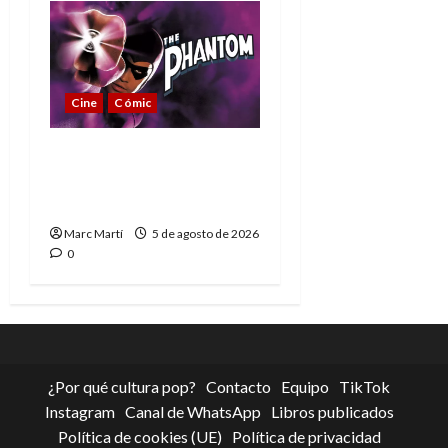
Cine
Cómic
The Phantom, 90 años
del héroe que nunca
muere
Marc Martí
5 de agosto de 2026
0
¿Por qué cultura pop?
Contacto
Equipo
TikTok
Instagram
Canal de WhatsApp
Libros publicados
Política de cookies (UE)
Política de privacidad