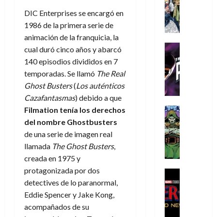
s
Literatura
s
r
,
r
u
A
DIC Enterprises
se encargó en
d
c
d
m
i
e
m
a
a
1986
de
la primera serie de
e
a
o
r
í
y
t
l
d
animación de la franquicia, la
s
e
m
o
e
o
Cine
u
(
cual duró cinco años y abarcó
e
c
v
Cómic
e
r
p
140 episodios
divididos en 7
5
g
T
u
e
s
a
a
de
temporadas
. Se llamó
The Real
u
h
a
r
p
r
r
agosto
Ghost Busters
(
Los auténticos
s
e
n
t
e
e
t
de
t
Ca
zaf
antasmas
) debido a que
P
d
i
r
s
2026
e
a
h
o
c
Filmation tenía los derechos
Cómic
a
u
1
0
L
a
Reseña
l
a
d
del nombre Ghostbusters
n
)
L
a
n
a
l
o
a
de
una serie de imagen real
a
L
t
n
,
c
llamada
The Ghost Busters
,
7
t
i
o
o
f
o
30
de
creada en 1975 y
r
g
m
s
ó
m
de
agosto
protagonizada por dos
a
a
,
t
Cine
r
julio
p
de
g
Cómic
detectives de lo paranormal,
d
9
a
m
de
2026
l
Crítica
e
e
0
l
Eddie Spencer
y
Jake Kong,
2026
u
e
S
0
d
l
a
g
l
acompañados de su
j
0
p
i
o
ñ
i
a