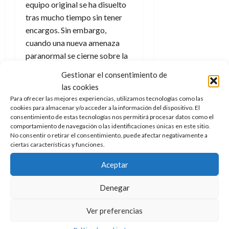
equipo original se ha disuelto
tras mucho tiempo sin tener
encargos. Sin embargo,
cuando una nueva amenaza
paranormal se cierne sobre la
ciudad, el científico reúne a sus
Gestionar el consentimiento de
mejores (y únicos) estudiantes
las cookies
para salvar el mundo. La serie
Para ofrecer las mejores experiencias, utilizamos tecnologías como las
no tuvo mucho éxito y solo
cookies para almacenar y/o acceder a la información del dispositivo. El
consentimiento de estas tecnologías nos permitirá procesar datos como el
duró 40 episodios, con un
comportamiento de navegación o las identificaciones únicas en este sitio.
doble episodio hacia el final
No consentir o retirar el consentimiento, puede afectar negativamente a
donde el equipo original se une
ciertas características y funciones.
a la nueva generación.
Aceptar
Los auténticos Cazafantasmas
Denegar
es una de las series más
recordadas de los años
Ver preferencias
ochenta que continuó las