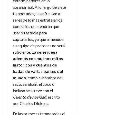
f
m
exterminadores de lo
s
a
2026
29
)
a
i
a
d
d
paranormal. A lo largo de siete
de
:
0
l
n
b
e
e
temporadas, se enfrentan a
julio
e
i
a
i
l
l
de
seres de lo más estrafalarios
l
p
l
l
a
2026
a
contra los que tendrán que
o
s
d
i
l
W
0
r
usar su astucia para
i
e
d
í
W
i
s
capturarlos, ya que a menudo
l
a
n
E
g
y
M
su equipo de protones no será
d
e
e
s
u
c
a
suficiente.
La serie juega
6
n
u
n
o
además con muchos mitos
de
y
p
d
m
agosto
3
históricos y cuentos de
e
u
i
o
de
de
hadas de varias partes del
l
n
a
2026
c
agosto
mundo
, como el hombre del
d
t
l
de
o
0
e
o
saco, Samhain, el coco o
2026
n
s
d
incluso se atreve con el
t
20
0
t
e
r
Cuento de navidad
, escrito
de
i
n
julio
a
por Charles Dickens.
n
o
de
c
o
r
2026
u
En las primeras temporadas el