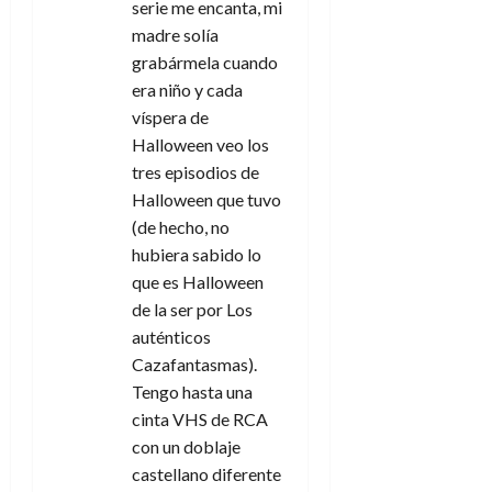
n
serie me encanta, mi
madre solía
t
grabármela cuando
era niño y cada
r
víspera de
a
Halloween veo los
tres episodios de
d
Halloween que tuvo
(de hecho, no
a
hubiera sabido lo
s
que es Halloween
de la ser por Los
auténticos
Cazafantasmas).
Tengo hasta una
cinta VHS de RCA
con un doblaje
castellano diferente