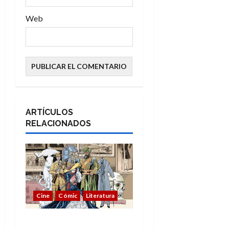
Web
ARTÍCULOS
RELACIONADOS
Cine
Cómic
Literatura
A mí me gusta La Liga