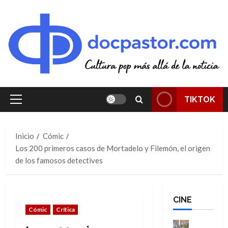
Saltar
al
contenido
TIKTOK
Menú
principal
Inicio
Cómic
Los 200 primeros casos de Mortadelo y Filemón, el origen
de los famosos detectives
CINE
Cómic
Crítica
Cine