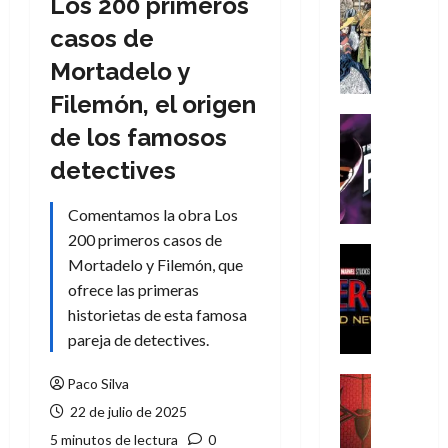
Los 200 primeros
Cómic
Literatura
casos de
A
Mortadelo y
m
í
Filemón, el origen
m
Cine
de los famosos
e
Cómic
g
T
detectives
u
h
s
e
Comentamos la obra Los
t
P
200 primeros casos de
a
h
Cine
Mortadelo y Filemón, que
L
a
Cómic
ofrece las primeras
Crítica
a
n
S
historietas de esta famosa
L
t
p
i
o
pareja de detectives.
i
g
m
d
a
,
Cine
Paco Silva
e
Crítica
d
9
22 de julio de 2025
r
S
e
0
5 minutos de lectura
0
-
p
l