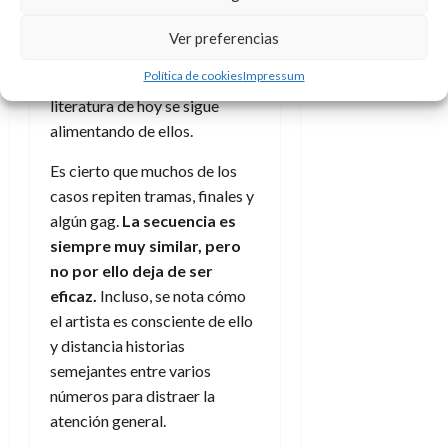
Muchos de los roles o
personajes que vemos en las
Ver preferencias
viñetas no han perdido
Política de cookies
Impressum
vigencia como arquetipos y la
literatura de hoy se sigue
alimentando de ellos.
Es cierto que muchos de los
casos repiten tramas, finales y
algún gag.
La secuencia es
siempre muy similar, pero
no por ello deja de ser
eficaz.
Incluso, se nota cómo
el artista es consciente de ello
y distancia historias
semejantes entre varios
números para distraer la
atención general.