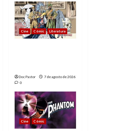
Cine
Cómic
Literatura
A mí me gusta La Liga
de los Hombres
Extraordinarios (parte
1)
Doc Pastor
7 de agosto de 2026
0
Cine
Cómic