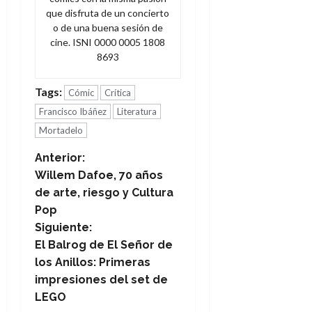
que disfruta de un concierto
o de una buena sesión de
cine. ISNI 0000 0005 1808
8693
Tags:
Cómic
Crítica
Francisco Ibáñez
Literatura
Mortadelo
N
Anterior:
Willem Dafoe, 70 años
a
de arte, riesgo y Cultura
Pop
v
Siguiente:
e
El Balrog de El Señor de
los Anillos: Primeras
g
impresiones del set de
LEGO
a