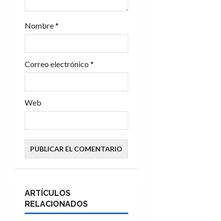
a
d
Nombre
*
a
s
Correo electrónico
*
Web
ARTÍCULOS
RELACIONADOS