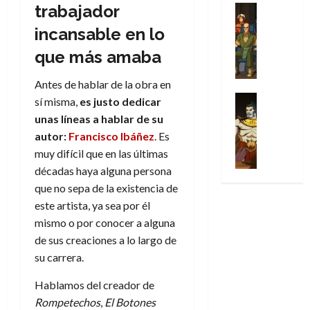
31
u
a
w
trabajador
u
Análisis
c
julio
f
de
l
s
Cómic
:
n
de
i
i
incansable en lo
julio
Series
t
s
p
h
2026
p
c
de
X
u
o
r
que más amaba
o
ó
c
2026
0
-
r
:
i
m
a
i
M
0
a
e
m
Antes de hablar de la obra en
e
l
ó
e
p
l
e
Series
n
sí misma,
es justo dedicar
D
n
n
Análisis
o
o
r
a
o
unas líneas a hablar de su
d
’
Cómic
p
p
a
j
c
e
autor:
Francisco Ibáñez
. Es
X
9
c
t
s
e
t
M
muy difícil que en las últimas
-
7
o
i
i
a
o
a
M
décadas haya alguna persona
(
n
m
m
u
r
r
e
2
que no sepa de la existencia de
q
i
p
n
E
v
n
×
u
s
este artista, ya sea por él
r
a
x
e
’
4
i
m
e
l
mismo o por conocer a alguna
t
l
9
)
s
o
s
e
r
de sus creaciones a lo largo de
7
:
t
y
i
y
a
su carrera.
30
(
A
ó
l
o
e
ñ
de
2
p
l
a
n
n
Hablamos del creador de
o
julio
×
o
a
a
e
d
de
Rompetechos
,
El Botones
3
c