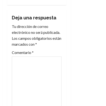
c
i
Deja una respuesta
Tu dirección de correo
ó
electrónico no será publicada.
n
Los campos obligatorios están
marcados con
*
d
Comentario
*
e
e
n
t
r