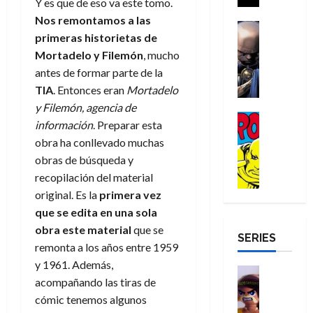
a
Y es que de eso va este tomo.
i
a
s
o
a
r
a
Nos remontamos a las
d
d
H
Cómic
s
d
e
v
primeras historietas de
e
Reseña
e
o
d
e
p
e
r
E
Mortadelo y Filemón
, mucho
l
m
e
j
e
n
-
l
antes de formar parte de la
D
b
l
a
t
t
M
V
o
r
h
TIA
. Entonces eran
Mortadelo
d
i
u
a
i
c
e
é
e
d
y Filemón, agencia de
r
n
g
Cómic
t
s
r
e
a
a
información
. Preparar esta
:
i
Reseña
o
E
o
m
p
obra ha conllevado muchas
D
B
l
r
x
e
o
e
29
obras de búsqueda y
o
r
a
M
t
q
c
r
de
c
a
recopilación del material
n
u
r
u
i
o
julio
t
n
t
original. Es la
primera vez
e
a
e
o
f
de
o
d
e
r
o
que se edita en una sola
n
n
u
2026
r
N
y
t
r
u
a
n
obra este material
que se
SERIES
D
0
e
l
e
d
n
r
c
remonta a los años entre 1959
r
w
a
,
i
c
i
y 1961. Además,
o
D
s
Juguetes
e
n
a
o
27
acompañando las tiras de
o
a
j
Análisis
l
a
m
n
de
Series
m
cómic tenemos algunos
y
o
m
r
u
julio
a
H