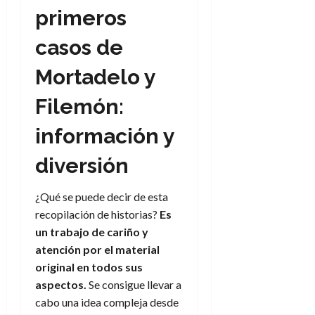
d
e
l
primeros
0
e
t
t
A
o
casos de
u
p
r
r
o
n
Mortadelo y
a
c
o
a
Filemón:
9
l
8
de
i
información y
de
julio
p
julio
de
diversión
s
de
2026
2026
i
0
s
¿Qué se puede decir de esta
0
recopilación de historias?
Es
7
un trabajo de cariño y
de
atención por el material
julio
original en todos sus
de
2026
aspectos.
Se consigue llevar a
cabo una idea compleja desde
0