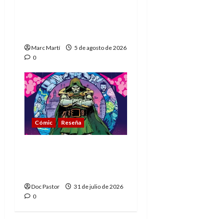
The Phantom, 90 años
del héroe que nunca
muere
Marc Martí
5 de agosto de 2026
0
Cómic
Reseña
La tragedia del Doctor
Muerte, el mejor
villano de Marvel
Doc Pastor
31 de julio de 2026
0