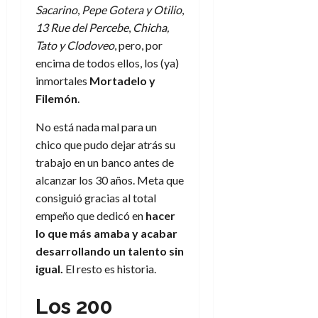
f
m
s
a
2026
29
Sacarino
,
Pepe Gotera y Otilio
,
)
a
i
a
d
d
de
13 Rue del Percebe
,
Chicha,
:
0
l
n
b
e
e
julio
e
i
Tato y Clodoveo
, pero, por
a
i
l
l
de
l
p
encima de todos ellos, los (ya)
l
l
a
2026
a
o
s
d
i
l
inmortales
Mortadelo y
W
0
r
i
e
d
í
W
Filemón
.
i
s
l
a
n
E
g
y
M
d
No está nada mal para un
e
e
s
u
c
a
chico que pudo dejar atrás su
6
n
u
n
o
de
trabajo en un banco antes de
y
p
d
m
agosto
3
alcanzar los 30 años. Meta que
e
u
i
o
de
de
consiguió gracias al total
l
n
a
2026
c
agosto
d
empeño que dedicó en
hacer
t
l
de
o
0
e
o
lo que más amaba y acabar
2026
n
s
d
desarrollando un talento sin
t
20
0
t
e
r
de
igual.
El resto es historia.
i
n
julio
a
n
o
de
c
Los 200
o
r
2026
u