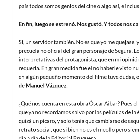
país todos somos genios del cine o algo así, e inclus
En fin, luego se estrenó. Nos gustó. Y todos nos ca
Sí, un servidor también. No es que yo me quejase,
precuela no oficial del gran personaje de Segura. 
interpretativas del protagonista, que en mi opinión 
requería. En gran medida fue el no haberle visto n
en algún pequeño momento del filme tuve dudas, e
de Manuel Vázquez.
¿Qué nos cuenta en esta obra Óscar Aibar? Pues el 
que ya no recordamos salvo por las películas de la
quizá un pícaro, y solo tenía que cambiarse de esqu
retrato social, que si bien no es el meollo pero si
día a día de la Editorial Bruguera.