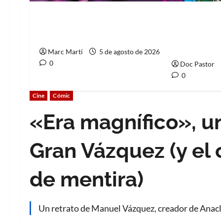
The Phantom, 90 años del
La tragedia
héroe que nunca muere
Muerte, el 
Marvel
Marc Martí
5 de agosto de 2026
0
Doc Pastor
0
Cine
Cómic
«Era magnífico», un
Gran Vázquez (y el o
de mentira)
Un retrato de Manuel Vázquez, creador de Anacle