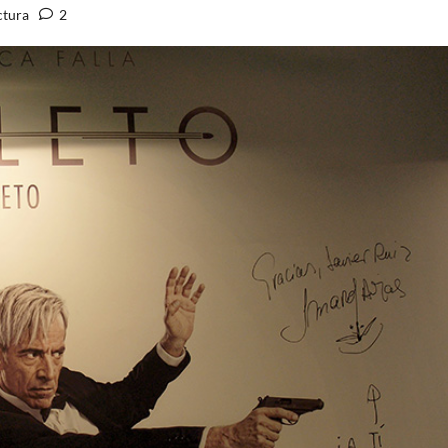
ctura
2