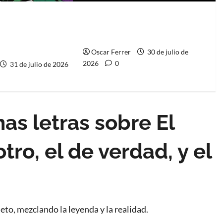
 del Doctor
Spider-Man: Brand New Day,
mejor villano de
mejor de lo esperado
Oscar Ferrer
30 de julio de
2026
0
31 de julio de 2026
as letras sobre El
tro, el de verdad, y el
to, mezclando la leyenda y la realidad.