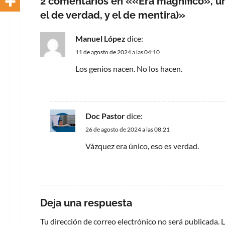
2 comentarios en «
«Era magnífico», un
el de verdad, y el de mentira)
»
Manuel López
dice:
11 de agosto de 2024 a las 04:10
Los genios nacen. No los hacen.
RESPONDER
Doc Pastor
dice:
26 de agosto de 2024 a las 08:21
Vázquez era único, eso es verdad.
RESPONDER
Deja una respuesta
Tu dirección de correo electrónico no será publicada.
L