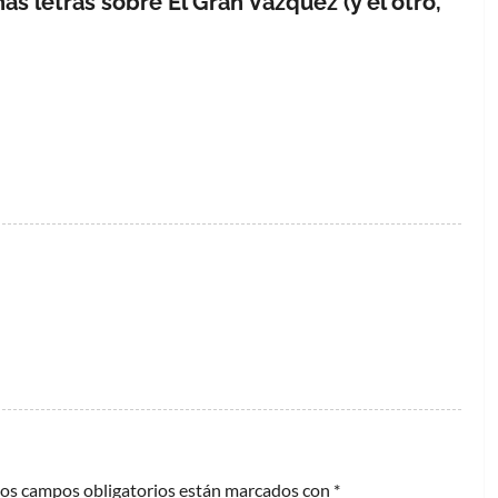
as letras sobre El Gran Vázquez (y el otro,
os campos obligatorios están marcados con
*