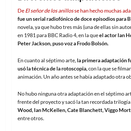
De
El señor de los anillos
se han hecho muchas ada
fue un serial radiofónico de doce episodios para 
novela, ya que hubo tres más (una de ellas sin aut
en 1981 para BBC Radio 4, en la que
el actor Ian H
Peter Jackson, puso voz a Frodo Bolsón.
En cuanto al séptimo arte,
la primera adaptación 
usó la técnica de la rotoscopia,
con la que se filma
animación. Un año antes se había adaptado otra ob
No hubo ninguna otra adaptación en el séptimo art
frente del proyecto y sacó la tan recordada trilogía
Wood, Ian McKellen, Cate Blanchett, Viggo Mort
entre otros.