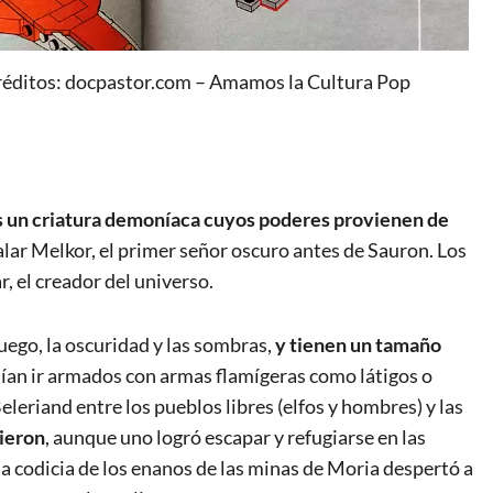
réditos: docpastor.com – Amamos la Cultura Pop
s un criatura demoníaca cuyos poderes provienen de
alar Melkor, el primer señor oscuro antes de Sauron. Los
, el creador del universo.
fuego, la oscuridad y las sombras,
y tienen un tamaño
ían ir armados con armas flamígeras como látigos o
leriand entre los pueblos libres (elfos y hombres) y las
cieron
, aunque uno logró escapar y refugiarse en las
a codicia de los enanos de las minas de Moria despertó a