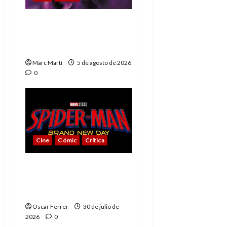
The Phantom, 90 años
del héroe que nunca
muere
Marc Martí
5 de agosto de 2026
0
Cine
Cómic
Crítica
Spider-Man: Brand New
Day, mejor de lo
esperado
Oscar Ferrer
30 de julio de
2026
0