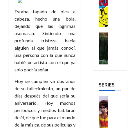
a
:
i
Reseña
o
e
o
m
p
D
B
l
r
c
e
o
Estaba tapado de pies a
e
29
o
r
a
M
t
q
c
r
cabeza, hecho una bola,
de
c
a
n
u
a
u
i
o
julio
dejando que las lágrimas
t
n
t
e
c
e
o
f
de
asomaran. Sintiendo una
o
d
e
Cine
r
u
n
n
u
2026
profunda tristeza hacia
r
Cómic
N
y
t
l
u
a
n
Misceláne
D
0
e
l
alguien al que jamás conocí,
e
a
n
r
c
V
r
w
a
una persona con la que nunca
,
r
c
i
e
o
D
s
e
e
a
hablé, un artista con el que ya
o
27
n
o
a
j
l
p
m
n
solo podría soñar.
de
g
m
y
o
m
o
u
julio
a
a
,
,
y
e
Hoy se cumplen ya dos años
de
p
e
l
d
SERIES
e
m
a
2026
j
e
r
de su fallecimiento, un par de
o
l
e
s
o
y
e
días después del que sería su
23
r
0
e
j
o
Juguetes
r
a
de
aniversario. Hoy muchos
e
x
Análisis
o
c
v
julio
5
s
Series
periódicos y medios hablarán
p
r
u
i
de
de
22
:
H
e
de él, de qué fue para el mundo
d
l
l
2026
agosto
de
D
u
r
e
t
de la música, de sus películas y
l
de
julio
o
l
0