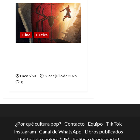
Cine
Crítica
Spider-Man: Brand New
Day, madurar es una
compleja aventura
Paco Silva
29 de julio de 2026
0
¿Por qué cultura pop?
Contacto
Equipo
TikTok
Instagram
Canal de WhatsApp
Libros publicados
Política de cookies (UE)
Política de privacidad