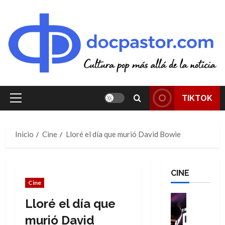
Saltar
al
contenido
TIKTOK
Menú
principal
Inicio
Cine
Lloré el día que murió David Bowie
CINE
Cine
Cine
Lloré el día que
Cómic
T
murió David