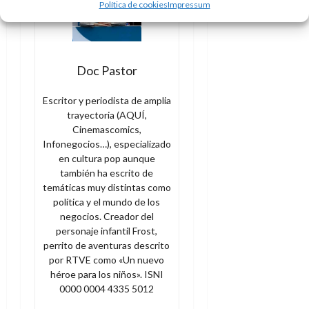
e
27
Política de cookies
Impressum
e
i
a
i
l
l
de
l
p
l
l
a
a
julio
o
s
d
i
l
de
W
r
i
e
2026
d
í
W
Doc Pastor
i
s
l
a
n
E
0
g
y
M
d
e
e
Escritor y periodista de amplia
s
u
c
a
6
n
trayectoria (AQUÍ,
u
n
o
de
Cinemascomics,
y
p
d
m
agosto
3
Infonegocios…), especializado
e
u
i
o
de
de
en cultura pop aunque
l
n
a
2026
c
agosto
también ha escrito de
d
t
l
de
o
temáticas muy distintas como
0
e
o
2026
n
política y el mundo de los
s
d
t
20
negocios. Creador del
0
t
e
r
de
personaje infantil Frost,
i
n
julio
a
perrito de aventuras descrito
n
o
de
c
por RTVE como «Un nuevo
o
r
2026
u
héroe para los niños». ISNI
d
e
l
0000 0004 4335 5012
0
e
t
t