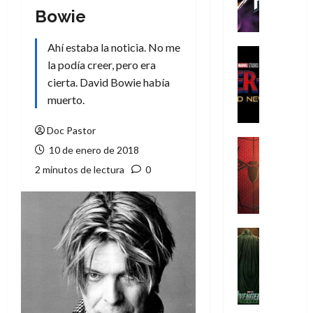
h
Bowie
e
P
Ahí estaba la noticia. No me
h
Cine
la podía creer, pero era
a
Cómic
Crítica
n
cierta. David Bowie había
S
t
muerto.
p
o
i
m
Doc Pastor
d
,
Cine
10 de enero de 2018
e
Crítica
9
2 minutos de lectura
0
r
S
0
-
p
a
M
i
ñ
a
d
o
n
e
Cine
s
:
r
Cómic
d
Misceláne
B
-
e
V
r
M
l
e
a
a
h
n
n
n
é