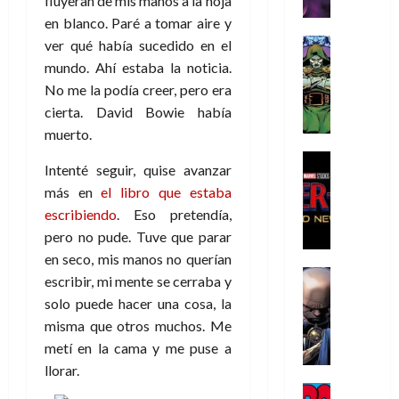
fluyeran de mis manos a la hoja
r
e
n
t
e
e
de
i
P
d
en blanco. Paré a tomar aire y
i
r
s
2026
s
h
o
c
Cómic
ver qué había sucedido en el
a
u
0
t
a
Reseña
l
a
d
n
mundo. Ahí estaba la noticia.
L
o
n
a
l
o
a
No me la podía creer, pero era
a
p
t
n
,
c
cierta. David Bowie había
t
h
o
o
f
o
30
muerto.
r
e
m
s
ó
m
de
a
r
,
t
Cine
r
julio
p
Intenté seguir, quise avanzar
g
Cómic
N
9
a
m
de
l
más en
el libro que estaba
Crítica
e
o
0
l
2026
u
e
S
escribiendo
. Eso pretendía,
d
l
a
g
l
j
0
p
i
pero no pude. Tuve que parar
a
ñ
i
a
a
i
a
n
o
a
r
en seco, mis manos no querían
a
d
d
Cómic
,
s
d
e
escribir, mi mente se cerraba y
v
e
Reseña
e
u
d
e
p
e
solo puede hacer una cosa, la
r
E
l
n
e
j
e
n
misma que otros muchos. Me
-
l
D
a
l
a
t
t
metí en la cama y me puse a
M
V
o
e
h
d
i
u
a
i
llorar.
c
s
é
e
d
r
n
g
Cómic
t
p
r
e
a