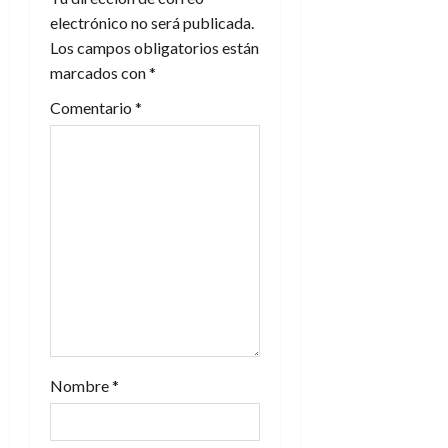
ó
electrónico no será publicada.
n
Los campos obligatorios están
marcados con
*
d
Comentario
*
e
e
n
t
r
a
d
Nombre
*
a