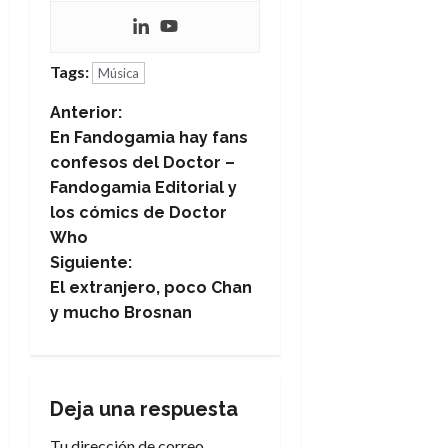
A
o
u
p
r
r
o
n
a
c
Tags:
o
Música
a
9
N
Anterior:
l
8
de
i
En Fandogamia hay fans
de
julio
a
p
julio
confesos del Doctor –
de
s
de
2026
Fandogamia Editorial y
v
2026
i
los cómics de Doctor
0
s
0
e
Who
Siguiente:
7
g
El extranjero, poco Chan
de
y mucho Brosnan
julio
a
de
2026
c
0
i
Deja una respuesta
Tu dirección de correo