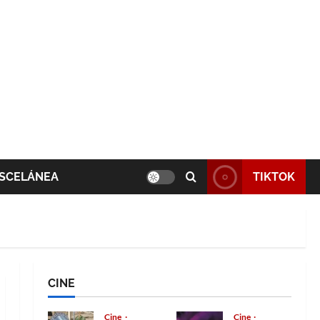
SCELÁNEA
TIKTOK
CINE
Cine
Cine