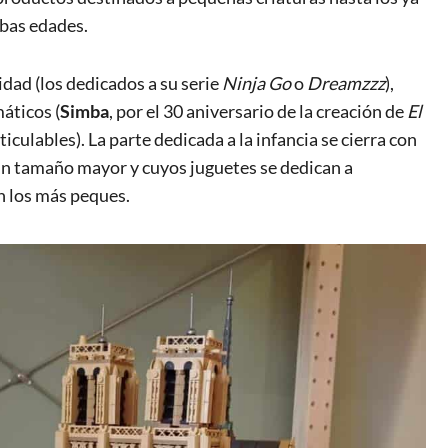
mbas edades.
dad (los dedicados a su serie
Ninja Go
o
Dreamzzz
),
áticos (
Simba
, por el 30 aniversario de la creación de
El
culables). La parte dedicada a la infancia se cierra con
 un tamaño mayor y cuyos juguetes se dedican a
n los más peques.