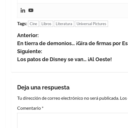
Tags:
Cine
Libros
Literatura
Universal Pictures
N
Anterior:
En tierra de demonios… ¡Gira de firmas por E
a
Siguiente:
v
Los patos de Disney se van… ¡Al Oeste!
e
g
Deja una respuesta
a
Tu dirección de correo electrónico no será publicada.
Los
c
Comentario
*
i