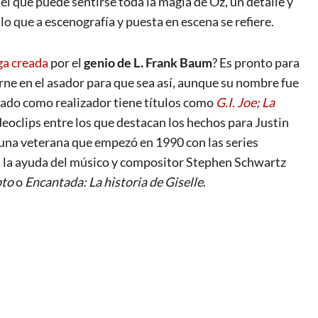
l que puede sentirse toda la magia de Oz, un detalle y
lo que a escenografía y puesta en escena se refiere.
ga creada
por el
genio de L. Frank Baum
? Es pronto para
rne en el asador para que sea así, aunque su nombre fue
sado como realizador tiene títulos como
G.I. Joe; La
deoclips entre los que destacan los hechos para Justin
 una veterana que empezó en 1990 con las series
n la ayuda del músico y compositor Stephen Schwartz
pto
o
Encantada: La historia de Giselle
.