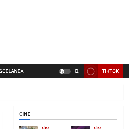
SCELÁNEA
TIKTOK
CINE
Cine
Cine