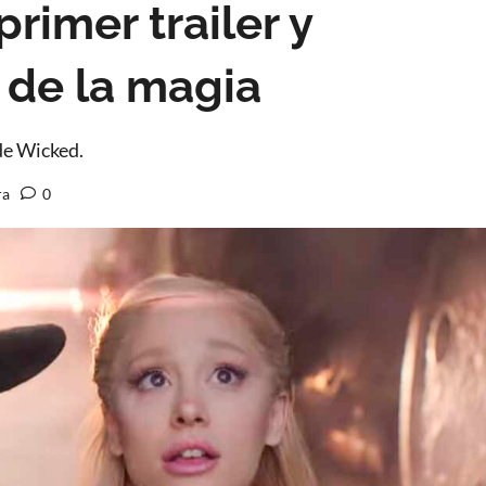
rimer trailer y
 de la magia
de Wicked.
ra
0