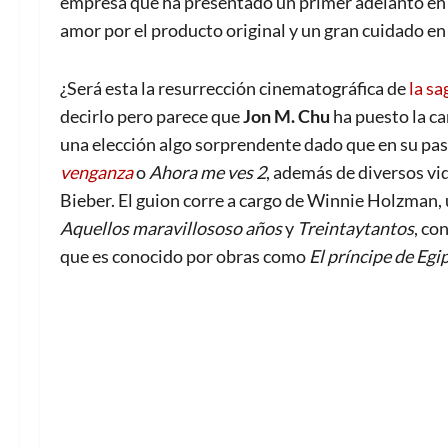
empresa que ha presentado un primer adelanto en e
amor por el producto original y un gran cuidado en 
¿Será esta la resurrección cinematográfica de
la sa
decirlo pero parece que
Jon M. Chu
ha puesto la ca
una elección algo sorprendente dado que en su pa
venganza
o
Ahora me ves 2
, además de diversos vi
Bieber. El guion corre a cargo de Winnie Holzman,
Aquellos maravillososo años
y
Treintaytantos
, co
que es conocido por obras como
El príncipe de Egi