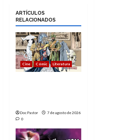
ARTÍCULOS
RELACIONADOS
Cine
Cómic
Literatura
A mí me gusta La Liga
de los Hombres
Extraordinarios (parte
1)
Doc Pastor
7 de agosto de 2026
0