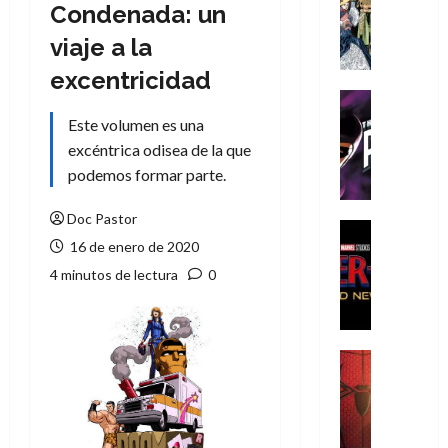
Literatura
Condenada: un
A
viaje a la
m
í
excentricidad
m
Cine
e
Cómic
Este volumen es una
g
T
excéntrica odisea de la que
u
h
podemos formar parte.
s
e
t
P
Doc Pastor
a
h
Cine
16 de enero de 2020
L
a
Cómic
Crítica
a
n
4 minutos de lectura
0
S
L
t
p
i
o
i
g
m
d
a
,
Cine
e
Crítica
d
9
r
S
e
0
-
p
l
a
M
i
o
ñ