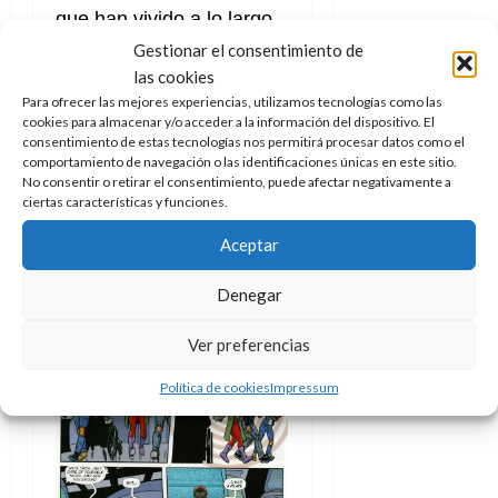
que han vivido a lo largo
de los años. Además sus
Gestionar el consentimiento de
las cookies
palabras tienen la fortuna
Para ofrecer las mejores experiencias, utilizamos tecnologías como las
de mejorar con los lápices
cookies para almacenar y/o acceder a la información del dispositivo. El
de los talentosos Nick
consentimiento de estas tecnologías nos permitirá procesar datos como el
comportamiento de navegación o las identificaciones únicas en este sitio.
Derington (
Catwoman
,
X-
No consentir o retirar el consentimiento, puede afectar negativamente a
ciertas características y funciones.
Statix
) y Michael Allred
(creador del personaje
Aceptar
Madman), entre otros
Denegar
profesionales.
Ver preferencias
Política de cookies
Impressum