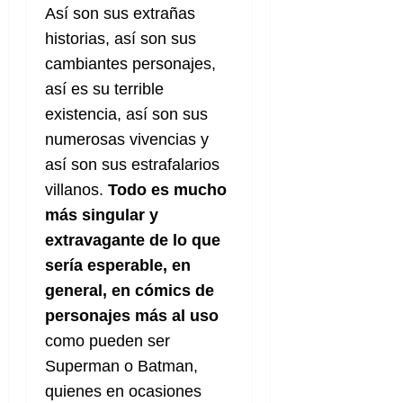
e
t
t
Así son sus extrañas
A
o
u
historias, así son sus
p
r
r
cambiantes personajes,
o
n
a
c
o
así es su terrible
a
existencia, así son sus
9
l
8
de
numerosas vivencias y
i
de
julio
así son sus estrafalarios
p
julio
de
s
de
2026
villanos.
Todo es mucho
2026
i
más singular y
0
s
0
extravagante de lo que
sería esperable, en
7
de
general, en cómics de
julio
personajes más al uso
de
2026
como pueden ser
Superman o Batman,
0
quienes en ocasiones