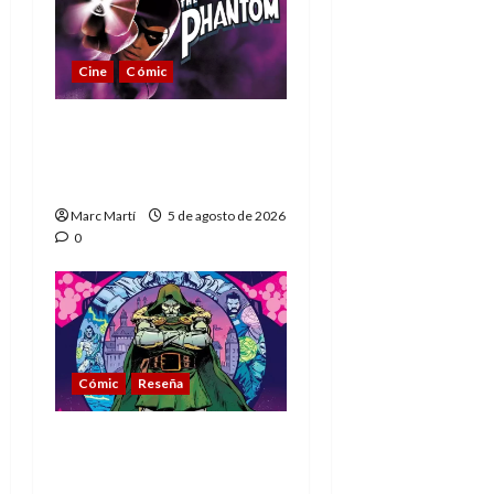
Cine
Cómic
The Phantom, 90 años
del héroe que nunca
muere
Marc Martí
5 de agosto de 2026
0
Cómic
Reseña
La tragedia del Doctor
Muerte, el mejor