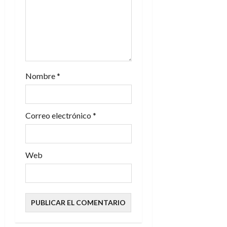
n
t
r
a
Nombre
*
d
a
Correo electrónico
*
s
Web