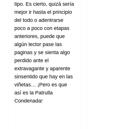
a
d
d
de
tipo. Es cierto, quizá sería
:
0
l
n
b
e
e
julio
e
i
mejor ir hasta el principio
a
i
l
l
de
l
p
l
l
a
2026
a
del todo o adentrarse
o
s
d
i
l
W
poco a poco con etapas
0
r
i
e
d
í
W
i
anteriores, puede que
s
l
a
n
E
g
y
M
algún lector pase las
d
e
e
s
u
c
a
paginas y se sienta algo
6
n
u
n
o
de
perdido ante el
y
p
d
m
agosto
3
e
u
extravagante y aparente
i
o
de
de
l
n
a
2026
c
sinsentido que hay en las
agosto
d
t
l
de
o
viñetas… ¡Pero es que
0
e
o
2026
n
así es la Patrulla
s
d
t
20
0
t
e
Condenada!
r
de
i
n
julio
a
n
o
de
c
o
r
2026
u
d
e
l
0