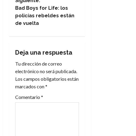
Siguiente:
e
Bad Boys for Life: los
policías rebeldes están
g
de vuelta
a
c
Deja una respuesta
i
Tu dirección de correo
electrónico no será publicada.
ó
Los campos obligatorios están
n
marcados con
*
Comentario
*
d
e
e