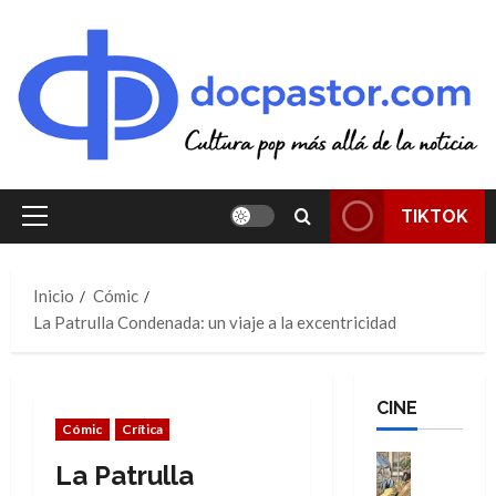
Saltar
al
contenido
TIKTOK
Menú
principal
Inicio
Cómic
La Patrulla Condenada: un viaje a la excentricidad
CINE
Cómic
Crítica
Cine
La Patrulla
Cómic