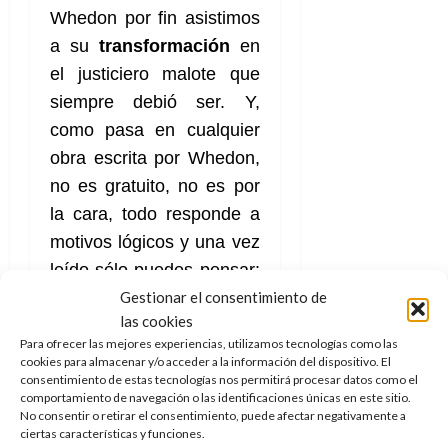
Whedon por fin asistimos
a su
transformación
en
el justiciero malote que
siempre debió ser. Y,
como pasa en cualquier
obra escrita por Whedon,
no es gratuito, no es por
la cara, todo responde a
motivos lógicos y una vez
leído sólo puedes pensar:
Gestionar el consentimiento de
“
pues, claro, este cambio
las cookies
en la forma de
Para ofrecer las mejores experiencias, utilizamos tecnologías como las
comportarse de Cíclope
cookies para almacenar y/o acceder a la información del dispositivo. El
consentimiento de estas tecnologías nos permitirá procesar datos como el
es perfectamente
comportamiento de navegación o las identificaciones únicas en este sitio.
plausible e incluso
No consentir o retirar el consentimiento, puede afectar negativamente a
ciertas características y funciones.
inevitable, no podía haber