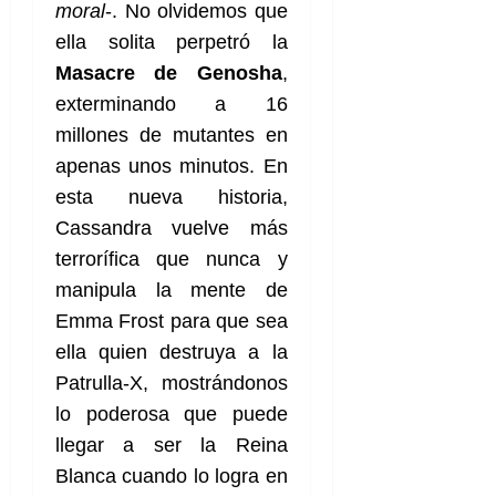
d
moral
-. No olvidemos que
e
l
0
e
t
ella solita perpetró la
t
A
o
u
Masacre de Genosha
,
p
r
r
exterminando a 16
o
n
a
c
o
millones de mutantes en
a
apenas unos minutos. En
9
l
8
de
esta nueva historia,
i
de
julio
Cassandra vuelve más
p
julio
de
s
de
2026
terrorífica que nunca y
2026
i
manipula la mente de
0
s
0
Emma Frost para que sea
ella quien destruya a la
7
de
Patrulla-X, mostrándonos
julio
lo poderosa que puede
de
llegar a ser la Reina
2026
Blanca cuando lo logra en
0