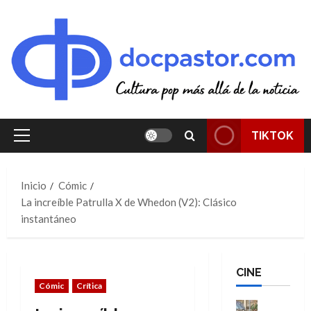
Saltar
al
contenido
TIKTOK
Menú
principal
Inicio
Cómic
La increíble Patrulla X de Whedon (V2): Clásico
instantáneo
CINE
Cómic
Crítica
Cine