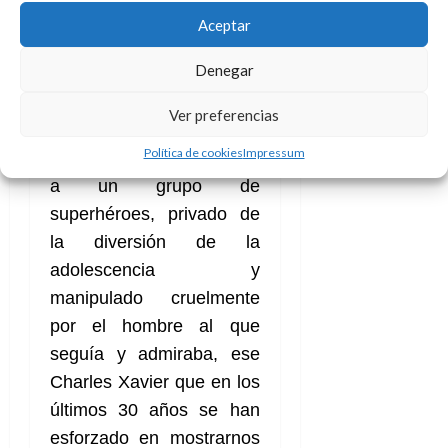
sido de otro modo
”. Al fin
Aceptar
y al cabo, estamos ante
Denegar
un héroe trágico que
desde los 15 años fue
Ver preferencias
cargado con la
Política de cookies
Impressum
responsabilidad de liderar
a un grupo de
superhéroes, privado de
la diversión de la
adolescencia y
manipulado cruelmente
por el hombre al que
seguía y admiraba, ese
Charles Xavier que en los
últimos 30 años se han
esforzado en mostrarnos