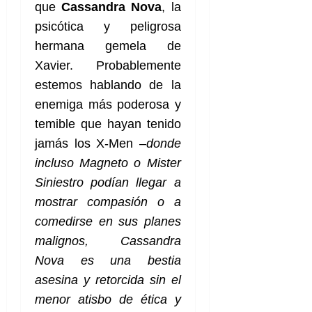
f
m
s
a
2026
que
Cassandra Nova
, la
29
)
a
i
a
d
d
de
psicótica y peligrosa
:
0
l
n
b
e
e
julio
e
i
hermana gemela de
a
i
l
l
de
l
p
l
l
a
2026
a
Xavier. Probablemente
o
s
d
i
l
W
estemos hablando de la
0
r
i
e
d
í
W
i
enemiga más poderosa y
s
l
a
n
E
g
y
M
temible que hayan tenido
d
e
e
s
u
c
a
jamás los X-Men –
donde
6
n
u
n
o
de
incluso Magneto o Mister
y
p
d
m
agosto
3
e
u
Siniestro podían llegar a
i
o
de
de
l
n
a
2026
c
mostrar compasión o a
agosto
d
t
l
de
o
comedirse en sus planes
0
e
o
2026
n
malignos, Cassandra
s
d
t
20
0
t
e
Nova es una bestia
r
de
i
n
julio
a
asesina y retorcida sin el
n
o
de
c
menor atisbo de ética y
o
r
2026
u