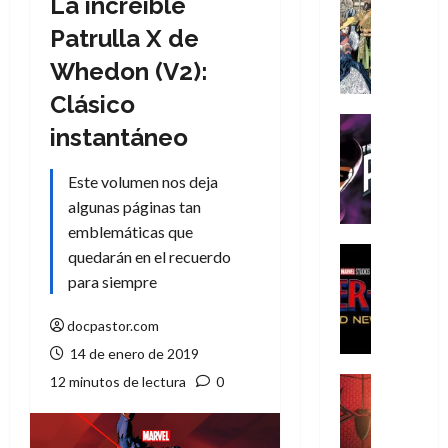
La increíble
Cómic
Literatura
Patrulla X de
A
Whedon (V2):
m
í
Clásico
m
Cine
instantáneo
e
Cómic
g
T
Este volumen nos deja
u
h
s
algunas páginas tan
e
t
P
emblemáticas que
a
h
Cine
quedarán en el recuerdo
L
a
Cómic
para siempre
Crítica
a
n
S
L
t
docpastor.com
p
i
o
14 de enero de 2019
i
g
m
d
a
12 minutos de lectura
0
,
Cine
e
Crítica
d
9
r
S
e
0
-
p
l