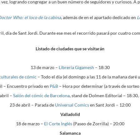
a vez, logrando congregar a un buen número de seguidores y curiosos. A
octor Who: el loco de la cabina
, además de en el apartado dedicado en
L
ril, día de Sant Jordi. Durante ese mes el recorrido pasará por cuatro c
Listado de ciudades que se visitarán
13 de marzo –
Librería Gigamesh
– 18:30
ulturales de cómic
– Todo el día (el domingo a las 11 de la mañana daré 
il – Encuentro privado en
P&B
– Hora por determinar (a través de sorteo 
abril –
Salón del cómic de Barcelona
, stand de Dolmen Editorial – 18:30,
23 de abril – Parada de
Universal Comics
en Sant Jordi – 12:00
Valladolid
18 de marzo –
El Corte Inglés
(Paseo de Zorrilla) – 20:00
Salamanca