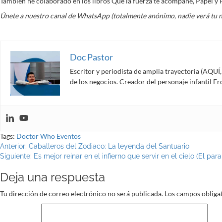
También he colaborado en los libros Que la fuerza te acompañe, Papel y P
Únete a nuestro canal de WhatsApp (totalmente anónimo, nadie verá tu 
Doc Pastor
Escritor y periodista de amplia trayectoria (AQU
de los negocios. Creador del personaje infantil 
Tags:
Doctor Who
Eventos
Navegación
Anterior:
Caballeros del Zodiaco: La leyenda del Santuario
Siguiente:
Es mejor reinar en el infierno que servir en el cielo (El par
de
Deja una respuesta
entradas
Tu dirección de correo electrónico no será publicada.
Los campos obliga