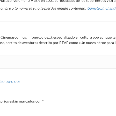
lástico (volumen 2 y 3), y en 1001 curiosidades de los superhéroes y Dra
nombre o tu número) y no te pierdas ningún contenido.
¡Súmate pinchando
Í, Cinemascomics, Infonegocios…), especializado en cultura pop aunque ta
Frost, perrito de aventuras descrito por RTVE como «Un nuevo héroe para
aíso perdido)
torios están marcados con
*