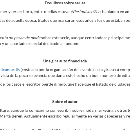
Dos libros sobre series
mer y tercer libro, entre medias estuvo
#PeriodismoZen
, hablando en am
as de aquella época, títulos que marcaron esos años y los que estaban po
senta no pasan de moda
sobre esta serie, aunque centrándose principalmen
 y un apartado especial dedicado al fandom.
Una gira auto financiada
licantardis
(costeada por la organización del evento), esta gira será c
 vista de la poca relevancia que dan a este hecho un buen número de edito
 los casos el escritor pierde dinero, que hace que el listado de ciudades 
Sobre el autor
ltura, aunque lo compagino con escribir sobre moda, marketing y otros te
 Marta Beren. Actualmente escribo regularmente en varias cabeceras y real