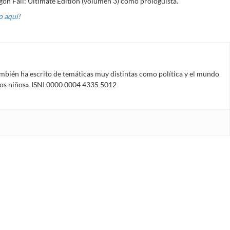
gon Fall: Ultimate Edition (volumen 3) como prologuista.
 aquí!
mbién ha escrito de temáticas muy distintas como política y el mundo
 los niños». ISNI 0000 0004 4335 5012