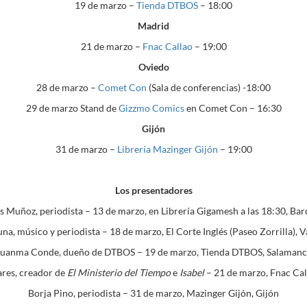
19 de marzo –
Tienda DTBOS
– 18:00
Madrid
21 de marzo –
Fnac Callao
– 19:00
Oviedo
28 de marzo –
Comet Con
(Sala de conferencias) -18:00
29 de marzo Stand de
Gizzmo Comics
en Comet Con – 16:30
Gijón
31 de marzo –
Librería Mazinger Gijón
– 19:00
Los presentadores
 Muñoz, periodista – 13 de marzo, en Librería Gigamesh a las 18:30, Bar
una, músico y periodista – 18 de marzo, El Corte Inglés (Paseo Zorrilla), V
Juanma Conde, dueño de DTBOS – 19 de marzo, Tienda DTBOS, Salamanc
ares, creador de
El Ministerio del Tiempo
e
Isabel
– 21 de marzo, Fnac Cal
Borja Pino, periodista – 31 de marzo, Mazinger Gijón, Gijón