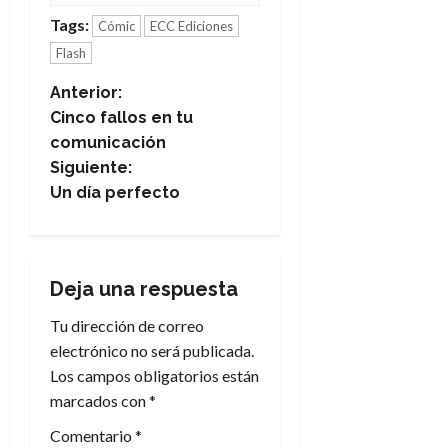
Tags:
Cómic
ECC Ediciones
Flash
N
Anterior:
Cinco fallos en tu
a
comunicación
Siguiente:
v
Un día perfecto
e
g
Deja una respuesta
a
Tu dirección de correo
c
electrónico no será publicada.
Los campos obligatorios están
i
marcados con
*
ó
Comentario
*