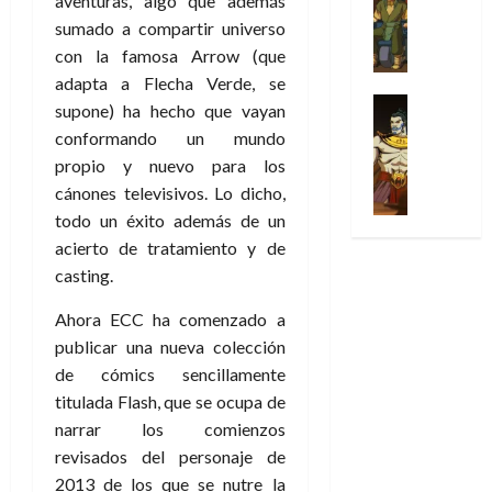
aventuras, algo que además
Series
t
s
p
l
h
c
e
X
sumado a compartir universo
u
o
r
g
o
t
M
-
r
:
con la famosa Arrow (que
i
i
m
o
a
M
a
e
m
a
e
adapta a Flecha Verde, se
r
r
e
p
l
e
Series
d
n
supone) ha hecho que vayan
E
v
n
Análisis
o
o
r
e
a
x
conformando un mundo
e
’
Cómic
p
p
a
j
j
t
l
propio y nuevo para los
X
9
c
t
s
a
e
r
-
cánones televisivos. Lo dicho,
7
o
i
i
d
a
a
30
M
(
todo un éxito además de un
n
m
m
e
u
ñ
de
e
2
q
acierto de tratamiento y de
i
p
e
n
o
julio
n
×
u
s
r
casting.
m
a
de
’
4
i
m
e
o
l
2026
29
9
)
Ahora ECC ha comenzado a
s
o
s
c
e
de
7
:
0
t
y
i
publicar una nueva colección
i
y
julio
(
A
ó
l
o
o
e
de cómics sencillamente
de
2
p
l
a
n
n
n
2026
titulada Flash, que se ocupa de
×
o
a
a
e
a
d
narrar los comienzos
3
0
c
f
m
s
r
a
revisados del personaje de
)
a
i
a
d
d
:
2013 de los que se nutre la
l
n
b
e