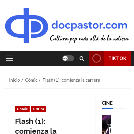
Saltar
al
contenido
TIKTOK
Menú
principal
Inicio
Cómic
Flash (1): comienza la carrera
CINE
Cómic
Crítica
Cine
Flash (1):
Cómic
T
comienza la