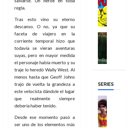
a
salvarse. Un héroe en toda
:
i
Reseña
o
e
o
m
p
regla.
D
B
l
r
c
e
o
e
29
o
r
a
M
t
q
c
r
Tras esto vino su eterno
de
c
a
n
u
a
u
i
o
julio
descanso. O no, ya que su
t
n
t
e
c
e
o
f
de
faceta de viajero en la
o
d
e
Cine
r
u
n
n
u
2026
r
Cómic
N
corriente temporal hizo que
y
t
l
u
a
n
Misceláne
D
0
e
l
todavía se vieran aventuras
e
a
n
r
c
V
r
w
a
,
suyas, pero en mayor medida
r
c
i
e
o
D
s
e
e
a
o
el personaje había muerto y su
27
n
o
a
j
l
p
m
n
de
traje lo heredó Wally West. Al
g
m
y
o
m
o
u
julio
a
menos hasta que Geoff Johns
a
,
,
y
e
de
p
e
l
d
trajo de vuelta la grandeza a
SERIES
e
m
a
2026
j
e
r
o
l
este velocista dándole el lugar
e
s
o
y
e
23
r
0
e
j
o
Juguetes
que realmente siempre
r
a
de
e
x
Análisis
o
c
v
debería haber tenido.
julio
5
s
Series
p
r
u
i
de
de
22
:
H
e
d
l
Desde ese momento pasó a
l
2026
agosto
de
D
u
r
e
t
ser uno de los elementos más
l
de
julio
o
l
0