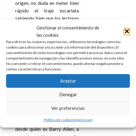
A
o
origen, no duda en meter bien
u
p
r
r
rápido el traje escarlata
o
n
a
sabiendo bien que los lectores
c
o
quieren ver aventura en lo que
Gestionar el consentimiento de
a
9
no deja de ser un tipo que
las cookies
l
8
de
corre mucho (además de tener
i
Para ofrecer las mejores experiencias, utilizamos tecnologías como las
de
julio
cookies para almacenar y/o acceder a la información del dispositivo. El
p
amplios conocimientos
julio
de
consentimiento de estas tecnologías nos permitirá procesar datos como el
s
de
científicos).
2026
comportamiento de navegación o las identificaciones únicas en este sitio.
2026
i
No consentir o retirar el consentimiento, puede afectar negativamente a
0
En las pocas páginas que
s
ciertas características y funciones.
0
tenemos en las manos los
Aceptar
7
autores logran condensar años
de
de vida y de personajes, así
Denegar
julio
rápidamente el que llegue de
de
nuevas puede conocer todo lo
2026
Ver preferencias
necesario para poder disfrutar
0
Política de cookies
Impressum
de la cabecera. Conoceremos
desde quién es Barry Allen, a