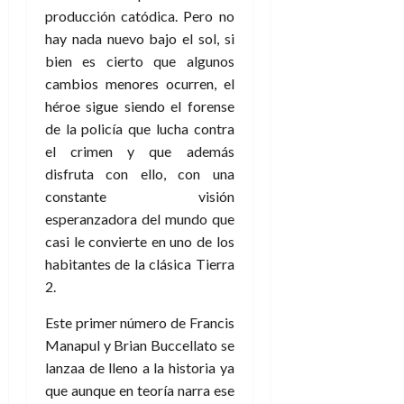
e
27
e
i
producción catódica. Pero no
a
i
l
l
de
l
p
l
l
hay nada nuevo bajo el sol, si
a
a
julio
o
s
d
i
l
de
W
bien es cierto que algunos
r
i
e
2026
d
í
W
cambios menores ocurren, el
i
s
l
a
n
E
héroe sigue siendo el forense
0
g
y
M
d
e
de la policía que lucha contra
e
s
u
c
a
6
n
el crimen y que además
u
n
o
de
y
p
disfruta con ello, con una
d
m
agosto
3
e
u
i
constante visión
o
de
de
l
n
a
2026
c
agosto
esperanzadora del mundo que
d
t
l
de
o
casi le convierte en uno de los
0
e
o
2026
n
habitantes de la clásica Tierra
s
d
t
20
0
2.
t
e
r
de
i
n
julio
a
Este primer número de Francis
n
o
de
c
Manapul y Brian Buccellato se
o
r
2026
u
lanzaa de lleno a la historia ya
d
e
l
0
e
que aunque en teoría narra ese
t
t