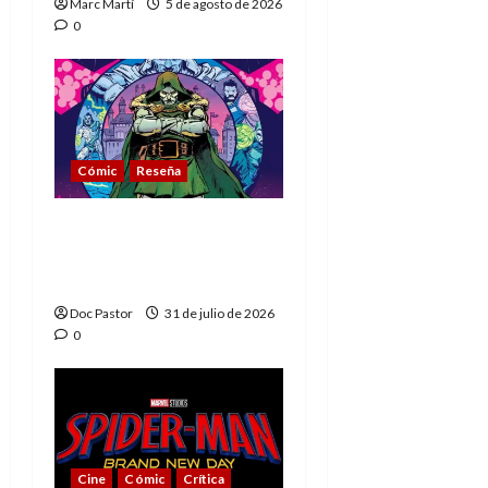
Marc Martí
5 de agosto de 2026
0
Cómic
Reseña
La tragedia del Doctor
Muerte, el mejor
villano de Marvel
Doc Pastor
31 de julio de 2026
0
Cine
Cómic
Crítica