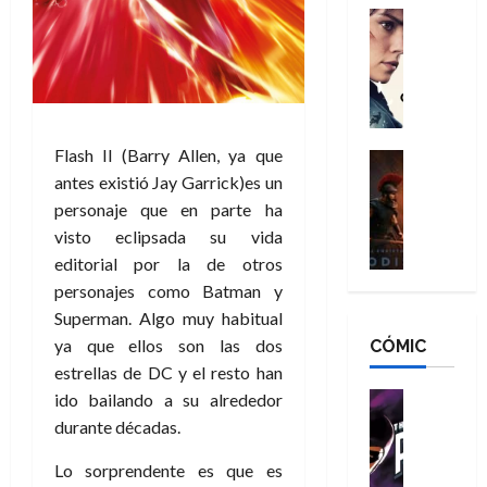
g
d
:
Cine
r
a
Crítica
N
B
o
d
C
e
r
e
o
l
w
a
q
r
e
D
n
u
e
a
a
d
e
Flash II (Barry Allen, ya que
s
n
y
Cine
N
n
:
e
Crítica
antes existió Jay Garrick)es un
,
e
u
L
D
r
m
w
personaje que en parte ha
n
a
o
:
e
D
visto eclipsada su vida
c
O
o
R
j
a
a
editorial por la de otros
d
m
e
o
y
m
personajes como Batman y
i
s
s
r
,
u
Superman. Algo muy habitual
s
d
c
d
m
e
ya que ellos son las dos
CÓMIC
e
a
a
e
a
r
a
y
t
estrellas de DC y el resto han
l
d
e
d
o
e
o
Cine
ido bailando a su alrededor
u
e
c
v
Cómic
e
r
durante décadas.
5
C
T
u
e
s
a
de
h
h
a
r
Lo sorprendente es que es
p
r
agosto