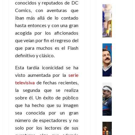
i
l
a
2026
a
de
conocidos y reputados de DC
o
k
m
o
Juguetes
s
2026
n
Comics, con aventuras que
0
m
H
Análisis
e
e
d
o
iban más allá de lo contado
0
s
o
Series
n
s
e
d
P
d
g
hasta entonces y con una gran
t
p
l
e
l
a
a
acogida por los aficionados
o
e
a
M
a
y
n
q
r
que veían por fin el regreso del
c
a
y
o
e
Series
u
a
i
que para muchos es el Flash
r
m
c
n
Cine
e
d
e
v
definitivo y clásico.
o
Misceláne
u
P
a
o
n
e
C
b
a
l
n
c
Esta tardía iconicidad se ha
l
u
i
n
a
t
i
30
visto aumentada por la
serie
a
l
d
y
i
a
de
televisiva
de fechas recientes,
31
n
y
o
m
Crítica
c
julio
f
de
la segunda que se realiza
d
W
Series
l
o
de
i
i
julio
o
T
W
sobre él. Un éxito de público
a
b
2026
p
c
de
l
e
E
n
i
que ha hecho que su imagen
ó
c
2026
0
a
d
R
o
l
sea conocida por un gran
a
i
c
L
0
a
s
:
l
ó
número de espectadores y no
u
a
w
t
u
Análisis
D
n
solo por los lectores de sus
l
s
Cómic
:
a
n
o
d