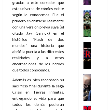
r
e
n
t
e
e
gracias a este corredor que
de
i
P
d
i
r
s
2026
este universo de cómics existe
s
h
o
c
Cómic
a
u
según lo conocemos. Fue el
0
t
a
Reseña
l
a
d
n
primero en cruzarse realmente
L
o
n
a
l
o
a
con una versión previa suya (el
a
p
t
n
,
c
t
h
o
citado Jay Garrick) en el
o
f
o
30
r
e
m
s
ó
histórico “Flash de dos
m
de
a
r
,
t
Cine
r
julio
p
mundos”, una historia que
g
Cómic
N
9
a
m
de
l
abrió la puerta a las diferentes
Crítica
e
o
0
l
2026
u
e
realidades y a otras
S
d
l
a
g
l
j
0
p
encarnaciones de los héroes
i
a
ñ
i
a
a
i
que todos conocemos.
a
n
o
a
r
a
d
d
Cómic
,
s
d
e
v
Además es bien recordado su
e
Reseña
e
u
d
e
p
e
r
E
sacrificio final durante la saga
l
n
e
j
e
n
-
l
D
Crisis en Tierras Infinitas,
a
l
a
t
t
M
V
o
e
h
d
entregando su vida para que
i
u
a
i
c
s
é
e
d
todos los demás pudieran
r
n
g
Cómic
t
p
r
e
a