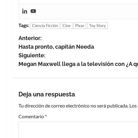
Tags:
Ciencia Ficción
Cine
Pixar
Toy Story
N
Anterior:
Hasta pronto, capitán Needa
a
Siguiente:
v
Megan Maxwell llega a la televisión con ¿A 
e
g
Deja una respuesta
a
Tu dirección de correo electrónico no será publicada.
Los
c
Comentario
*
i