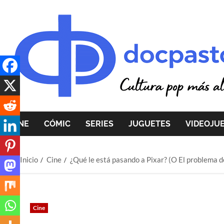
Saltar
al
contenido
CINE
CÓMIC
SERIES
JUGUETES
VIDEOJU
Inicio
Cine
¿Qué le está pasando a Pixar? (O El problema d
Cine