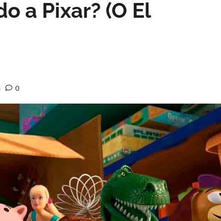
o a Pixar? (O El
a
0