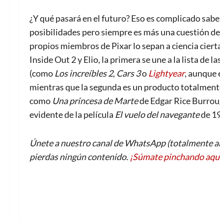
¿Y qué pasará en el futuro? Eso es complicado sabe
posibilidades pero siempre es más una cuestión de i
propios miembros de Pixar lo sepan a ciencia ciert
Inside Out 2 y Elio, la primera se une a la lista de 
(como
Los increíbles 2
,
Cars 3
o
Lightyear
, aunque 
mientras que la segunda es un producto totalmente 
como
Una princesa de Marte
de Edgar Rice Burrou
evidente de la película
El vuelo del navegante
de 1
Únete a nuestro canal de WhatsApp (totalmente an
pierdas ningún contenido.
¡Súmate pinchando aqu