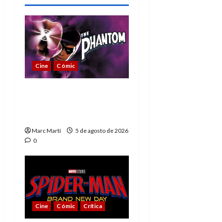
Cine
Cómic
The Phantom, 90 años
del héroe que nunca
muere
Marc Martí
5 de agosto de 2026
0
Cine
Cómic
Crítica