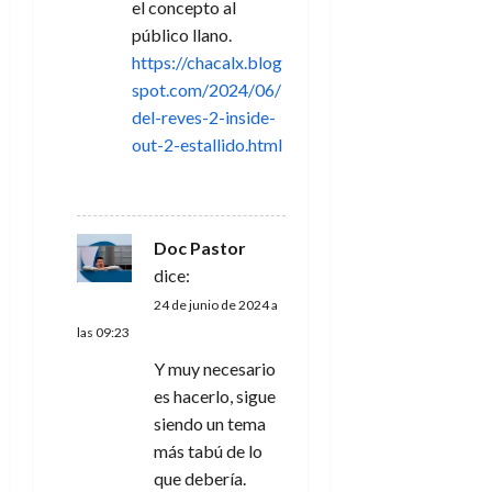
el concepto al
d
público llano.
https://chacalx.blog
a
spot.com/2024/06/
s
del-reves-2-inside-
out-2-estallido.html
RESPONDER
Doc Pastor
dice:
24 de junio de 2024 a
las 09:23
Y muy necesario
es hacerlo, sigue
siendo un tema
más tabú de lo
que debería.