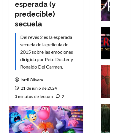
T
esperada (y
h
predecible)
e
P
secuela
h
Cine
a
Cómic
Del revés 2 es la esperada
Crítica
n
secuela de la película de
S
t
2015 sobre las emociones
p
o
dirigida por Pete Docter y
i
m
d
Ronaldo Del Carmen.
,
Cine
e
Crítica
9
r
S
Jordi Olivera
0
-
p
a
21 de junio de 2024
M
i
ñ
3 minutos de lectura
2
a
d
o
n
e
Cine
s
:
r
Cómic
d
Misceláne
B
-
e
V
r
M
l
e
a
a