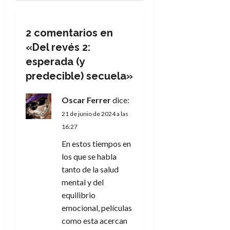
c
i
2 comentarios en
«
Del revés 2:
ó
esperada (y
n
predecible) secuela
»
d
Oscar Ferrer
dice:
e
21 de junio de 2024 a las
16:27
e
En estos tiempos en
n
los que se habla
tanto de la salud
t
mental y del
equilibrio
r
emocional, películas
a
como esta acercan