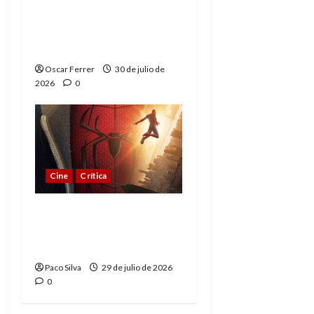
Spider-Man: Brand New
Day, mejor de lo
esperado
Oscar Ferrer
30 de julio de
2026
0
Cine
Crítica
Spider-Man: Brand New
Day, madurar es una
compleja aventura
Paco Silva
29 de julio de 2026
0