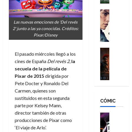
h
n
n
n
é
g
d
:
Cine
r
a
Crítica
N
B
o
Las nuevas emociones de 'Del revés
d
C
e
r
e
2' junto a las ya conocidas. Créditos:
o
l
w
a
q
Pixar/Disney
r
e
D
n
u
e
a
a
d
e
s
n
y
Cine
N
n
E
l pasado
miércoles
llegó
a
los
:
e
Crítica
,
e
u
cines
de España
Del revés 2
,
la
L
D
r
m
w
n
a
secuela de la película de
o
:
e
D
c
O
o
R
Pixar de 2015
dirigida por
j
a
a
d
m
e
o
y
Pete Docter
y
Ronaldo Del
m
i
s
s
r
,
Carmen, quienes son
u
s
d
c
d
m
e
sustituidos en esta segunda
CÓMIC
e
a
a
e
a
r
parte por Kelsey Mann,
a
y
t
l
d
e
director también de otras
d
o
e
o
Cine
u
producciones de Pixar como
e
c
v
Cómic
e
r
5
C
T
u
e
‘El viaje de Arlo’.
s
a
de