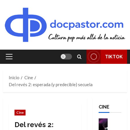
Saltar
al
contenido
TIKTOK
Menú
principal
Inicio
Cine
Del revés 2: esperada (y predecible) secuela
CINE
Cine
Cine
Del revés 2:
Cómic