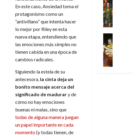
l
s
Cómic
:
a
n
o
d
En este caso, Ansiedad toma el
Series
t
s
p
l
h
c
e
protagonismo como un
X
u
o
r
g
o
t
M
-
“antivillano” que intenta hacer
r
:
i
i
m
o
a
M
a
lo mejor por Riley en esta
e
m
a
e
r
r
e
p
l
e
Series
nueva etapa, entendiendo que
d
n
E
v
n
Análisis
o
o
r
e
a
las emociones más simples no
x
e
’
Cómic
p
p
a
j
j
t
tienen cabida en
una época de
l
X
9
c
t
s
a
e
r
cambios radicales.
-
7
o
i
i
d
a
a
30
M
(
n
m
m
e
u
Siguiendo la estela de su
ñ
de
e
2
q
i
p
e
n
o
antecesora,
la cinta deja un
julio
n
×
u
s
r
m
a
de
bonito mensaje acerca del
’
4
i
m
e
o
l
2026
29
9
significado de madurar
y de
)
s
o
s
c
e
de
7
:
0
cómo no hay emociones
t
y
i
i
y
julio
(
A
ó
l
buenas ni malas, sino que
o
o
e
de
2
p
l
a
n
n
n
todas de alguna manera juegan
2026
×
o
a
a
e
a
d
un papel importante en cada
3
0
c
f
m
s
r
a
momento
(y todas tienen, de
)
a
i