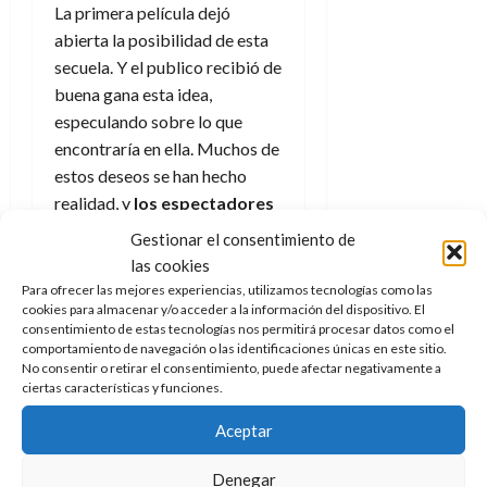
e
t
La primera película dejó
t
A
o
u
abierta la posibilidad de esta
p
r
r
secuela. Y el publico recibió de
o
n
a
buena gana esta idea,
c
o
especulando sobre lo que
a
9
encontraría en ella. Muchos de
l
8
de
i
estos deseos se han hecho
de
julio
p
julio
realidad, y
los espectadores
de
s
de
2026
saldrán satisfechos de esta
Gestionar el consentimiento de
2026
i
nueva entrega
, y
0
las cookies
s
0
probablemente
más
Para ofrecer las mejores experiencias, utilizamos tecnologías como las
identificados que en la
cookies para almacenar y/o acceder a la información del dispositivo. El
7
consentimiento de estas tecnologías nos permitirá procesar datos como el
anterior
.
de
comportamiento de navegación o las identificaciones únicas en este sitio.
julio
No consentir o retirar el consentimiento, puede afectar negativamente a
Únete a nuestro canal de
de
ciertas características y funciones.
WhatsApp (totalmente
2026
Aceptar
anónimo, nadie verá tu
0
nombre o tu número) y no te
Denegar