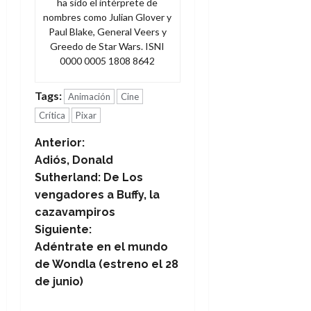
ha sido el intérprete de
nombres como Julian Glover y
Paul Blake, General Veers y
Greedo de Star Wars. ISNI
0000 0005 1808 8642
Tags:
Animación
Cine
Crítica
Pixar
N
Anterior:
Adiós, Donald
a
Sutherland: De Los
vengadores a Buffy, la
v
cazavampiros
e
Siguiente:
Adéntrate en el mundo
g
de Wondla (estreno el 28
de junio)
a