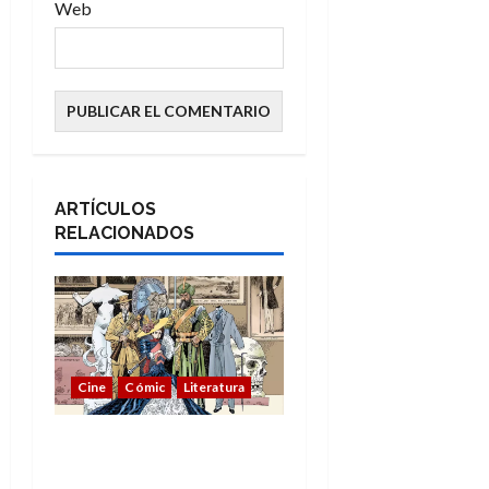
Web
ARTÍCULOS
RELACIONADOS
Cine
Cómic
Literatura
A mí me gusta La Liga
de los Hombres