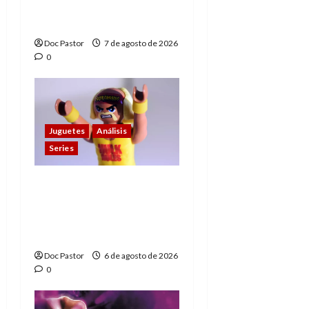
Extraordinarios (parte
1)
Doc Pastor
7 de agosto de 2026
0
Juguetes
Análisis
Series
Hulk Hogan en
Playmobil: un
homenaje a una
leyenda de la WWE
Doc Pastor
6 de agosto de 2026
0