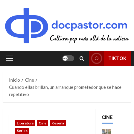
Saltar
al
contenido
TIKTOK
Menú
principal
Inicio
Cine
Cuando ellas brillan, un arranque prometedor que se hace
repetitivo
CINE
Literatura
Cine
Reseña
Series
Cine