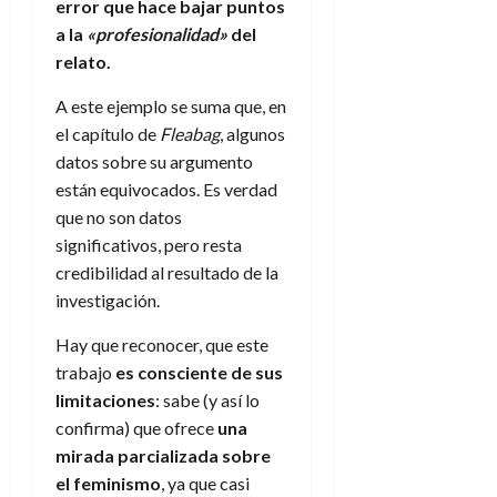
error que hace bajar puntos
d
e
l
0
a la
«profesionalidad»
del
e
t
t
A
o
relato.
u
p
r
r
A este ejemplo se suma que, en
o
n
a
c
el capítulo de
Fleabag
, algunos
o
a
datos sobre su argumento
9
l
8
están equivocados. Es verdad
de
i
de
julio
que no son datos
p
julio
de
significativos, pero resta
s
de
2026
credibilidad al resultado de la
2026
i
0
investigación.
s
0
Hay que reconocer, que este
7
trabajo
es consciente de sus
de
limitaciones
: sabe (y así lo
julio
de
confirma) que ofrece
una
2026
mirada parcializada sobre
0
el feminismo
, ya que casi