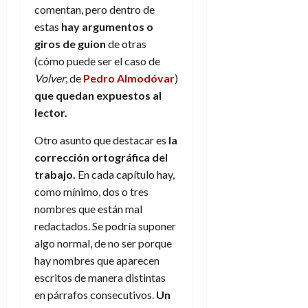
f
m
s
a
2026
29
comentan, pero dentro de
)
a
i
a
d
d
de
estas
hay argumentos o
:
0
l
n
b
e
e
julio
e
i
giros de guion
de otras
a
i
l
l
de
l
p
(cómo puede ser el caso de
l
l
a
2026
a
o
s
d
i
l
Volver
, de
Pedro Almodóvar
)
W
0
r
i
e
d
í
W
que quedan expuestos al
i
s
l
a
n
E
lector.
g
y
M
d
e
e
s
u
c
a
Otro asunto que destacar es
la
6
n
u
n
o
de
corrección ortográfica del
y
p
d
m
agosto
3
trabajo.
En cada capítulo hay,
e
u
i
o
de
de
como mínimo, dos o tres
l
n
a
2026
c
agosto
d
nombres que están mal
t
l
de
o
0
e
o
redactados. Se podría suponer
2026
n
s
d
algo normal, de no ser porque
t
20
0
t
e
r
de
hay nombres que aparecen
i
n
julio
a
escritos de manera distintas
n
o
de
c
en párrafos consecutivos.
Un
o
r
2026
u