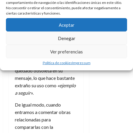
comportamiento de navegación o las identificaciones únicas en este sitio.
comparativa muy evidente:
No consentir o retirar el consentimiento, puede afectar negativamente a
la serie
Sexo en Nueva York
.
ciertas características y funciones.
Esta obra fue decisiva en su
Aceptar
momento y parece ser la vara
de medir respecto a algunos
Denegar
trabajos previos a ella. Esto es
curioso ya que el propio
Ver preferencias
capítulo de la serie asegura
que es una serie que ha
Política de cookies
Impressum
quedado obsoleta en su
mensaje, lo que hace bastante
extraño su uso como
«ejemplo
a seguir»
.
De igual modo, cuando
entramos a comentar obras
relacionadas para
compararlas con la