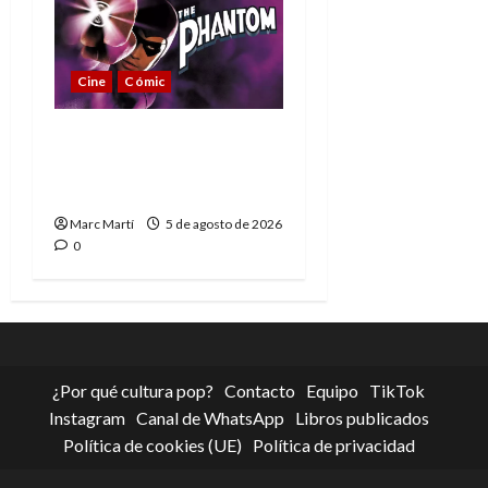
Cine
Cómic
The Phantom, 90 años
del héroe que nunca
muere
Marc Martí
5 de agosto de 2026
0
¿Por qué cultura pop?
Contacto
Equipo
TikTok
Instagram
Canal de WhatsApp
Libros publicados
Política de cookies (UE)
Política de privacidad