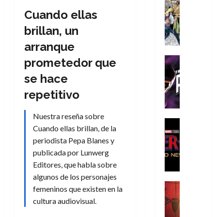
Cómic
Cuando ellas
Literatura
A
brillan, un
m
arranque
í
m
Cine
prometedor que
e
Cómic
se hace
g
T
u
h
repetitivo
s
e
t
P
Nuestra reseña sobre
a
h
Cine
Cuando ellas brillan, de la
L
a
Cómic
periodista Pepa Blanes y
Crítica
a
n
S
publicada por Lunwerg
L
t
p
i
o
Editores, que habla sobre
i
g
m
algunos de los personajes
d
a
,
Cine
femeninos que existen en la
e
Crítica
d
9
cultura audiovisual.
r
S
e
0
-
p
l