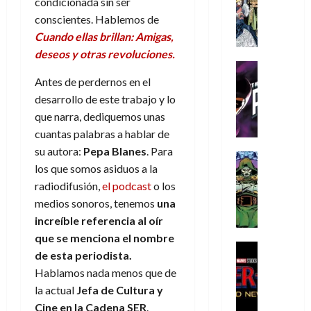
condicionada sin ser
s
Literatura
s
r
,
r
u
A
d
conscientes. Hablemos de
c
d
m
i
e
m
a
a
Cuando ellas brillan: Amigas,
e
a
o
r
í
y
t
l
d
deseos y otras revoluciones.
s
e
m
o
e
o
Cine
u
(
e
c
v
Cómic
Antes de perdernos en el
e
r
p
5
g
T
u
e
s
a
desarrollo de este trabajo y lo
a
de
u
h
a
r
p
r
r
que narra, dediquemos unas
agosto
s
e
n
t
e
e
t
de
cuantas palabras a hablar de
t
P
d
i
r
s
2026
e
su autora:
Pepa Blanes
. Para
a
h
o
c
Cómic
a
u
1
0
los que somos asiduos a la
L
a
Reseña
l
a
d
n
)
L
a
radiodifusión,
el podcast
o los
n
a
l
o
a
a
L
t
n
,
medios sonoros, tenemos
una
c
7
t
i
o
o
f
increíble referencia al oír
o
30
de
r
g
m
s
ó
m
de
que se menciona el nombre
agosto
a
a
,
t
Cine
r
julio
p
de
de esta periodista.
g
Cómic
d
9
a
m
de
2026
l
Hablamos nada menos que de
Crítica
e
e
0
l
2026
u
e
S
0
la actual
Jefa de Cultura y
d
l
a
g
l
j
0
p
i
Cine en la Cadena SER
.
o
ñ
i
a