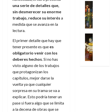
31
u
a
w
u
Análisis
c
julio
f
una serie de detalles que,
de
l
s
Cómic
:
n
de
i
i
julio
sin desmerecer su enorme
Series
t
s
p
h
2026
p
c
de
X
trabajo, reduce su interés
a
u
o
r
o
ó
c
2026
0
-
medida que se avanza en la
r
:
i
m
a
i
M
0
a
e
m
lectura.
e
l
ó
e
p
l
e
Series
n
D
n
n
El primer detalle que hay que
Análisis
o
o
r
a
o
d
’
Cómic
p
p
tener presente es que
es
a
j
c
e
X
9
c
t
s
e
obligatorio venir con los
t
M
-
7
o
i
i
a
o
deberes hechos
. Si no has
a
M
(
n
m
m
u
r
r
visto alguno de los trabajos
e
2
q
i
p
n
E
v
que protagonizan los
n
×
u
s
r
a
x
e
’
capítulos, mejor darse la
4
i
m
e
l
t
l
9
)
vuelta ya que cualquier
s
o
s
e
r
7
:
t
sorpresa en su trama se va a
y
i
y
a
30
(
A
ó
l
o
explicar. Esto podría tener un
e
ñ
de
2
p
l
a
n
n
pase si fuera algo que se limita
o
julio
×
o
a
a
e
d
de
a la decena de obras que se
3
c