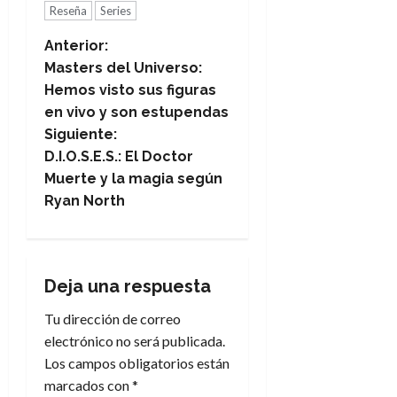
Reseña
Series
N
Anterior:
Masters del Universo:
a
Hemos visto sus figuras
en vivo y son estupendas
v
Siguiente:
e
D.I.O.S.E.S.: El Doctor
Muerte y la magia según
g
Ryan North
a
c
Deja una respuesta
i
Tu dirección de correo
electrónico no será publicada.
ó
Los campos obligatorios están
n
marcados con
*