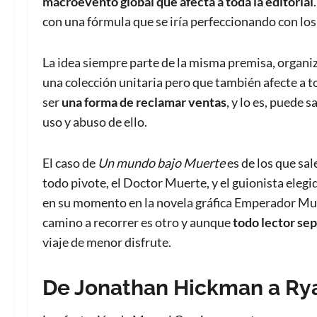
macroevento global que afecta a toda la editorial
con una fórmula que se iría perfeccionando con los 
La idea siempre parte de la misma premisa, organiz
una colección unitaria pero que también afecte a t
ser
una forma de reclamar ventas
, y lo es, puede 
uso y abuso de ello.
El caso de
Un mundo bajo Muerte
es de los que sal
todo pivote, el Doctor Muerte, y el guionista elegid
en su momento en la novela gráfica Emperador Muer
camino a recorrer es otro y aunque
todo lector sep
viaje de menor disfrute.
De Jonathan Hickman a Ry