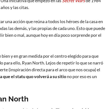
. Una iniciativa que empezó en las
Secret Wars
de 1984
años y las citas.
ar una acción que reúna a todos los héroes de la casa en
odas las demás, y las propias de cada uno. Esto que puede
salir bien o mal, aunque hoy en día poco sorprende por el
e bien y en gran medida por el centro elegido para que
o para ello, Ryan North. Lejos de repetir lo que se narró
te (inspiración directa para el arco que nos ocupa) el
a que el statu quo volverá a su sitio
no por eso es un
an North