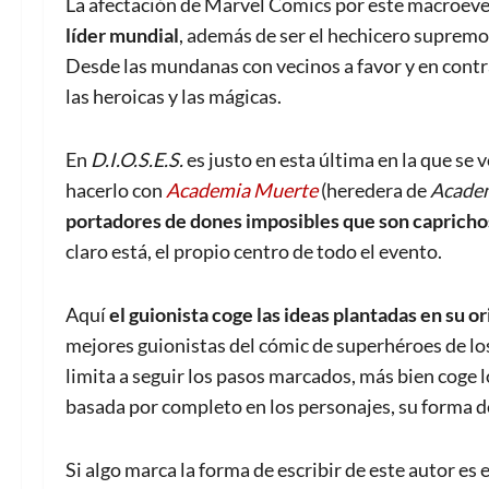
La afectación de Marvel Comics por este macroev
líder mundial
, además de ser el hechicero supremo, 
Desde las mundanas con vecinos a favor y en contra,
las heroicas y las mágicas.
En
D.I.O.S.E.S.
es justo en esta última en la que se 
hacerlo con
Academia Muerte
(heredera de
Academ
portadores de dones imposibles que son caprichos
claro está, el propio centro de todo el evento.
Aquí
el guionista coge las ideas plantadas en su 
mejores guionistas del cómic de superhéroes de los
limita a seguir los pasos marcados, más bien coge 
basada por completo en los personajes, su forma de
Si algo marca la forma de escribir de este autor es 