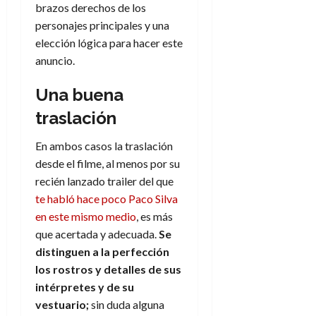
d
brazos derechos de los
e
l
0
e
t
personajes principales y una
t
A
o
u
elección lógica para hacer este
p
r
r
anuncio.
o
n
a
c
o
Una buena
a
9
traslación
l
8
de
i
de
julio
En ambos casos la traslación
p
julio
de
s
de
desde el filme, al menos por su
2026
2026
i
recién lanzado trailer del que
0
s
te habló hace poco Paco Silva
0
en este mismo medio
, es más
7
que acertada y adecuada.
Se
de
distinguen a la perfección
julio
los rostros y detalles de sus
de
2026
intérpretes y de su
vestuario;
sin duda alguna
0