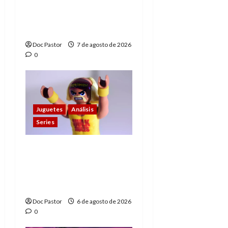
de los Hombres
Extraordinarios (parte
1)
Doc Pastor
7 de agosto de 2026
0
Juguetes
Análisis
Series
Hulk Hogan en
Playmobil: un
homenaje a una
leyenda de la WWE
Doc Pastor
6 de agosto de 2026
0