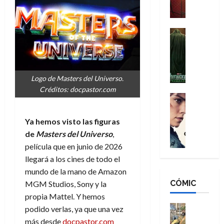
a
M
i
o
ñ
a
d
s
o
n
e
H
Cine
s
:
r
Cómic
o
d
Misceláne
B
-
m
e
V
r
M
b
l
e
a
a
r
h
Logo de Masters del Universo.
n
n
n
e
é
Créditos: docpastor.com
g
d
:
Cine
s
r
a
Crítica
N
B
E
o
d
C
e
r
x
e
Ya hemos visto las figuras
o
l
w
a
t
q
de
Masters del Universo
,
r
e
D
n
r
u
película que en junio de 2026
e
a
a
d
a
e
llegará a los cines de todo el
s
n
y
N
o
n
mundo de la mano de Amazon
:
e
,
e
r
u
D
CÓMIC
r
MGM Studios, Sony y la
m
w
d
n
o
:
e
D
propia Mattel. Y hemos
i
c
o
R
j
a
Cine
n
podido verlas, ya que una vez
a
m
e
Cómic
o
y
a
m
más desde
docpastor.com