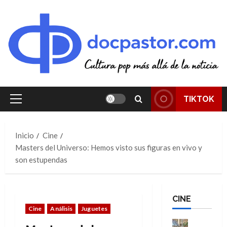
Saltar
al
contenido
TIKTOK
Menú
principal
Inicio
Cine
Masters del Universo: Hemos visto sus figuras en vivo y
son estupendas
CINE
Cine
Análisis
Juguetes
Cine