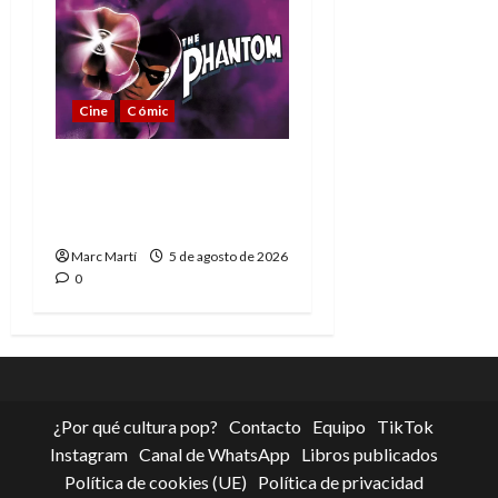
Cine
Cómic
The Phantom, 90 años
del héroe que nunca
muere
Marc Martí
5 de agosto de 2026
0
¿Por qué cultura pop?
Contacto
Equipo
TikTok
Instagram
Canal de WhatsApp
Libros publicados
Política de cookies (UE)
Política de privacidad