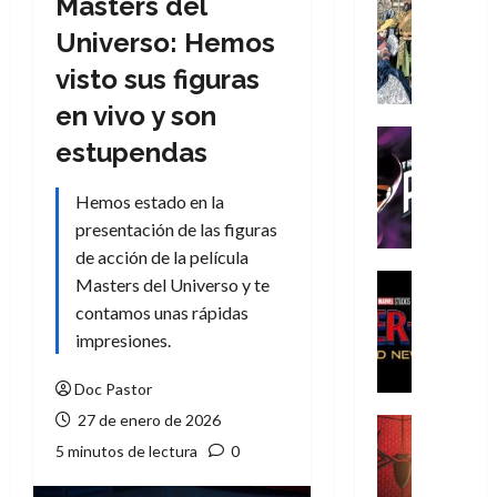
Masters del
Cómic
Literatura
Universo: Hemos
A
visto sus figuras
m
í
en vivo y son
m
Cine
estupendas
e
Cómic
g
T
Hemos estado en la
u
h
s
presentación de las figuras
e
t
P
de acción de la película
a
h
Cine
Masters del Universo y te
L
a
Cómic
contamos unas rápidas
Crítica
a
n
impresiones.
S
L
t
p
i
o
Doc Pastor
i
g
m
d
27 de enero de 2026
a
,
Cine
e
Crítica
d
9
5 minutos de lectura
0
r
S
e
0
-
p
l