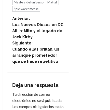
Masters del universo
Mattel
Spielwarenmesse
N
Anterior:
Los Nuevos Dioses en DC
a
All In: Mito y el legado de
Jack Kirby
v
Siguiente:
e
Cuando ellas brillan, un
arranque prometedor
g
que se hace repetitivo
a
c
Deja una respuesta
i
Tu dirección de correo
electrónico no será publicada.
ó
Los campos obligatorios están