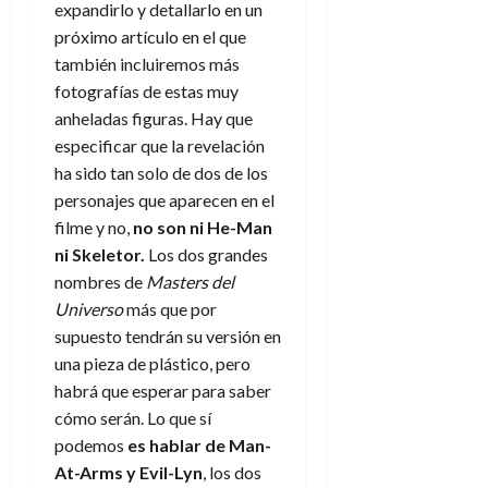
f
m
s
a
2026
expandirlo y detallarlo en un
29
)
a
i
a
d
d
de
próximo artículo en el que
:
0
l
n
b
e
e
julio
también incluiremos más
e
i
a
i
l
l
de
l
fotografías de estas muy
p
l
l
a
2026
a
o
s
anheladas figuras. Hay que
d
i
l
W
0
r
i
e
especificar que la revelación
d
í
W
i
s
l
a
n
ha sido tan solo de dos de los
E
g
y
M
d
e
personajes que aparecen en el
e
s
u
c
a
6
filme y no,
no son ni He-Man
n
u
n
o
de
ni Skeletor.
Los dos grandes
y
p
d
m
agosto
3
nombres de
Masters del
e
u
i
o
de
de
l
n
Universo
más que por
a
2026
c
agosto
d
t
supuesto tendrán su versión en
l
de
o
0
e
o
2026
n
una pieza de plástico, pero
s
d
t
20
habrá que esperar para saber
0
t
e
r
de
cómo serán. Lo que sí
i
n
julio
a
podemos
es hablar de Man-
n
o
de
c
At-Arms y Evil-Lyn
, los dos
o
r
2026
u