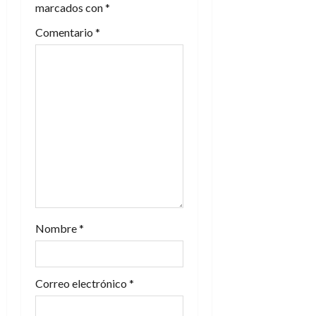
n
marcados con
*
Comentario
*
d
e
e
n
t
r
a
Nombre
*
d
a
Correo electrónico
*
s