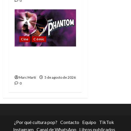
0
Cine
Cómic
The Phantom, 90 años
del héroe que nunca
muere
Marc Martí
5 de agosto de 2026
0
¿Por qué cultura pop?
Contacto
Equipo
TikTok
Instagram
Canal de WhatsApp
Libros publicados