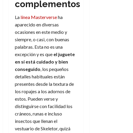
complementos
e
t
t
A
o
u
p
r
La
línea Masterverse
ha
r
o
n
a
aparecido en diversas
c
o
ocasiones en este medio y
a
9
siempre, o casi, con buenas
l
8
de
palabras. Esta no es una
i
de
julio
excepción y es que
el juguete
p
julio
de
s
de
en sí está cuidado y bien
2026
2026
i
conseguido
, los pequeños
0
s
detalles habituales están
0
presentes desde la textura de
7
los ropajes a los adornos de
de
estos. Pueden verse y
julio
distinguirse con facilidad los
de
2026
cráneos, runas e incluso
insectos que llenan el
0
vestuario de Skeletor, quizá