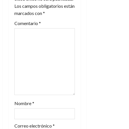
ó
Los campos obligatorios están
n
marcados con
*
Comentario
*
d
e
e
n
t
r
a
Nombre
*
d
a
Correo electrónico
*