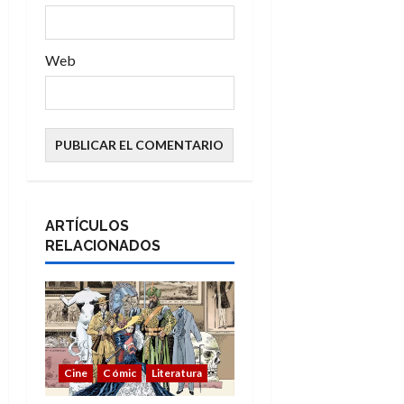
s
Web
ARTÍCULOS
RELACIONADOS
Cine
Cómic
Literatura