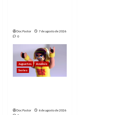
A mí me gusta La Liga
de los Hombres
Extraordinarios (parte
1)
Doc Pastor
7 de agosto de 2026
0
Juguetes
Análisis
Series
Hulk Hogan en
Playmobil: un
homenaje a una
leyenda de la WWE
Doc Pastor
6 de agosto de 2026