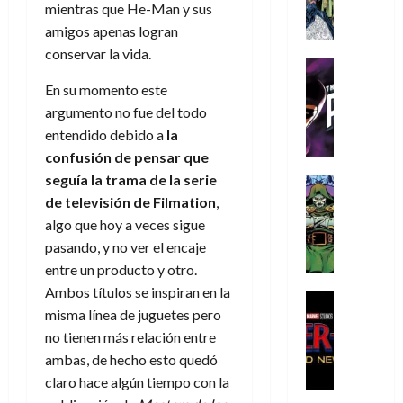
A
d
c
d
m
mientras que He-Man y sus
i
e
m
a
a
e
a
o
r
amigos apenas logran
í
y
t
l
d
s
e
conservar la vida.
m
o
e
o
Cine
u
(
e
c
v
Cómic
e
r
p
En su momento este
5
g
T
u
e
s
a
a
argumento no fue del todo
de
u
h
a
r
p
r
r
agosto
entendido debido a
la
s
e
n
t
e
e
t
de
confusión de pensar que
t
P
d
i
r
s
2026
e
a
seguía la trama de la serie
h
o
c
Cómic
a
u
1
0
L
a
Reseña
l
a
de televisión de Filmation
,
d
n
)
L
a
n
a
l
o
algo que hoy a veces sigue
a
a
L
t
n
,
c
pasando, y no ver el encaje
7
t
i
o
o
f
o
30
entre un producto y otro.
de
r
g
m
s
ó
m
de
agosto
Ambos títulos se inspiran en la
a
a
,
t
Cine
r
julio
p
de
misma línea de juguetes pero
g
Cómic
d
9
a
m
de
2026
l
Crítica
e
no tienen más relación entre
e
0
l
2026
u
e
S
0
d
l
a
g
ambas, de hecho esto quedó
l
j
0
p
i
o
ñ
i
a
claro hace algún tiempo con la
a
i
a
s
o
a
r