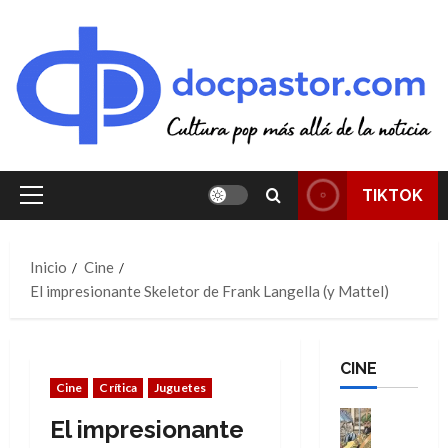
Saltar
al
contenido
TIKTOK
Menú
principal
Inicio
Cine
El impresionante Skeletor de Frank Langella (y Mattel)
CINE
Cine
Crítica
Juguetes
Cine
El impresionante
Cómic