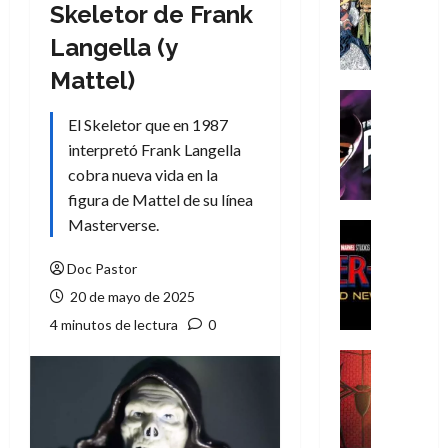
Literatura
Skeletor de Frank
A
Langella (y
m
í
Mattel)
m
Cine
e
Cómic
El Skeletor que en 1987
g
T
interpretó Frank Langella
u
h
cobra nueva vida en la
s
e
figura de Mattel de su línea
t
P
Masterverse.
a
h
Cine
L
a
Cómic
Crítica
Doc Pastor
a
n
S
L
t
20 de mayo de 2025
p
i
o
4 minutos de lectura
0
i
g
m
d
a
,
Cine
e
Crítica
d
9
r
S
e
0
-
p
l
a
M
i
o
ñ