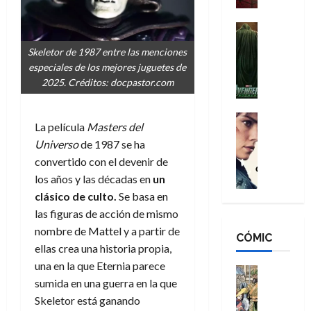
a
d
s
o
n
e
H
Cine
s
:
r
Cómic
o
d
Skeletor de 1987 entre las menciones
Misceláne
B
-
m
e
especiales de los mejores juguetes de
V
r
M
b
l
2025. Créditos: docpastor.com
e
a
a
r
h
n
n
n
e
é
g
d
:
Cine
s
r
La película
Masters del
a
Crítica
N
B
E
o
Universo
de 1987 se ha
d
C
e
r
x
e
o
l
convertido con el devenir de
w
a
t
q
r
e
D
los años y las décadas en
un
n
r
u
e
a
a
d
clásico de culto.
Se basa en
a
e
s
n
y
N
o
n
las figuras de acción de mismo
:
e
,
e
r
u
nombre de Mattel y a partir de
D
CÓMIC
r
m
w
d
n
ellas crea una historia propia,
o
:
e
D
i
c
una en la que Eternia parece
o
R
j
a
Cine
n
a
m
sumida en una guerra en la que
e
Cómic
o
y
a
m
s
Literatura
s
Skeletor está ganando
r
,
r
u