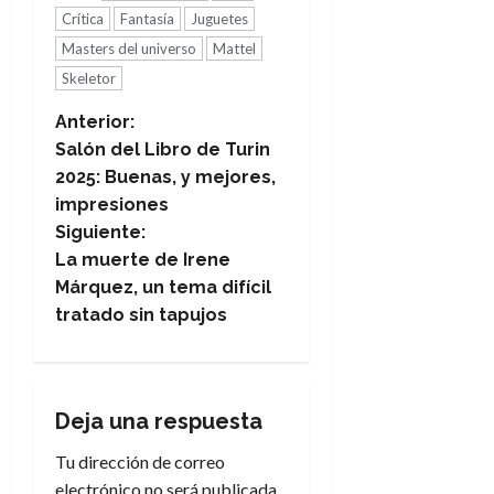
Crítica
Fantasía
Juguetes
Masters del universo
Mattel
Skeletor
N
Anterior:
Salón del Libro de Turin
a
2025: Buenas, y mejores,
impresiones
v
Siguiente:
e
La muerte de Irene
Márquez, un tema difícil
g
tratado sin tapujos
a
c
Deja una respuesta
i
Tu dirección de correo
electrónico no será publicada.