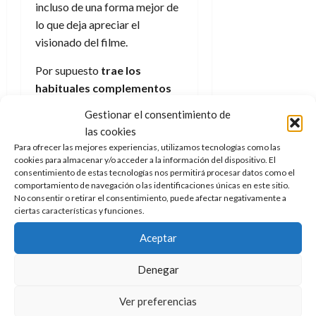
incluso de una forma mejor de
lo que deja apreciar el
visionado del filme.
Por supuesto
trae los
habituales complementos
como manos intercambiables,
Gestionar el consentimiento de
su cetro y espada además de la
las cookies
llave cósmica que es el objeto
Para ofrecer las mejores experiencias, utilizamos tecnologías como las
que provoca el viaje entre
cookies para almacenar y/o acceder a la información del dispositivo. El
consentimiento de estas tecnologías nos permitirá procesar datos como el
Eternia y la Tierra en la
comportamiento de navegación o las identificaciones únicas en este sitio.
película. Sí debe indicarse que,
No consentir o retirar el consentimiento, puede afectar negativamente a
al menos en la figura que nos
ciertas características y funciones.
ha llegado a nosotros, una de
Aceptar
las botas está bastante suelta
y gira por su propia cuenta,
Denegar
además que la cabeza se salió
de su posición nada más abrir
Ver preferencias