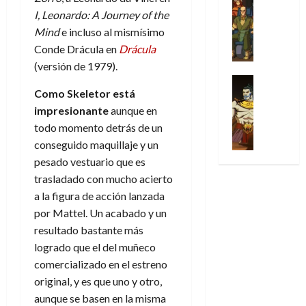
l
s
Cómic
:
n
de
i
i
julio
I, Leonardo: A Journey of the
Series
t
s
p
h
2026
p
c
de
Mind
e incluso al mismísimo
X
u
o
r
o
ó
c
2026
0
-
Conde Drácula en
Drácula
r
:
i
m
a
i
M
0
a
e
(versión de 1979).
m
e
l
ó
e
p
l
e
Series
n
D
n
n
Como Skeletor está
Análisis
o
o
r
a
o
d
’
Cómic
p
impresionante
aunque en
p
a
j
c
e
X
9
c
t
s
todo momento detrás de un
e
t
M
-
7
o
i
i
a
conseguido maquillaje y un
o
a
M
(
n
m
m
u
r
r
pesado vestuario que es
e
2
q
i
p
n
E
v
trasladado con mucho acierto
n
×
u
s
r
a
x
e
a la figura de acción lanzada
’
4
i
m
e
l
t
l
9
)
por Mattel. Un acabado y un
s
o
s
e
r
7
:
resultado bastante más
t
y
i
y
a
30
(
A
ó
l
o
logrado que el del muñeco
e
ñ
de
2
p
l
a
n
n
comercializado en el estreno
o
julio
×
o
a
a
e
d
de
original, y es que uno y otro,
3
c
f
m
s
a
2026
aunque se basen en la misma
29
)
a
i