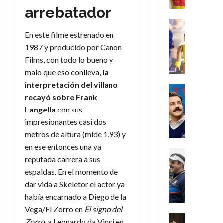
e
m
a
2026
j
o
r
arrebatador
l
l
e
s
o
s
e
23
0
k
e
j
o
Juguetes
r
(
de
H
x
Análisis
o
c
En este filme estrenado en
v
p
julio
5
o
Series
p
r
u
i
1987 y producido por Canon
a
de
de
P
g
e
d
l
l
2026
r
agosto
Films, con todo lo bueno y
l
a
r
e
t
l
t
de
malo que eso conlleva,
la
a
0
n
i
l
a
2026
a
e
interpretación del villano
y
e
m
o
Series
s
n
1
0
m
recayó sobre Frank
n
Cine
e
e
d
o
)
o
Misceláne
P
Langella
con sus
n
s
e
d
C
b
l
t
p
l
impresionantes casi dos
e
7
u
i
a
o
e
a
metros de altura (mide 1,93) y
M
de
a
l
y
q
r
c
a
agosto
en ese entonces una ya
n
y
m
Crítica
u
a
i
de
r
reputada carrera a sus
d
W
Series
o
e
d
e
2026
v
espaldas. En el momento de
o
T
W
b
a
o
n
e
l
0
e
E
dar vida a Skeletor el actor ya
i
n
c
l
a
d
R
l
había encarnado a Diego de la
t
i
30
c
L
a
:
i
Vega/El Zorro en
El signo del
a
de
31
u
a
w
u
Análisis
c
julio
f
Zorro
, a Leonardo da Vinci en
de