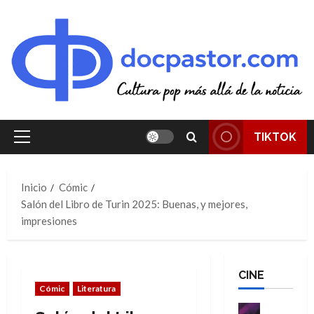
Saltar
al
contenido
TIKTOK
Menú
principal
Inicio
Cómic
Salón del Libro de Turin 2025: Buenas, y mejores,
impresiones
CINE
Cómic
Literatura
Cine