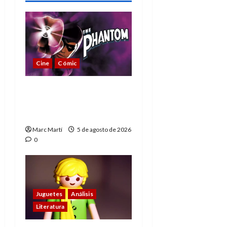
Cine
Cómic
The Phantom, 90 años
del héroe que nunca
muere
Marc Martí
5 de agosto de 2026
0
Juguetes
Análisis
Literatura