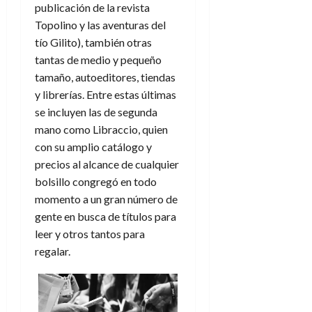
f
m
s
r
a
publicación de la revista
)
a
i
a
d
d
Topolino y las aventuras del
:
l
n
b
e
e
27
tío Gilito), también otras
e
i
a
i
l
l
de
l
p
tantas de medio y pequeño
l
l
a
a
julio
o
s
tamaño, autoeditores, tiendas
d
i
l
de
W
r
i
e
2026
d
í
y librerías. Entre estas últimas
W
i
s
l
a
n
E
se incluyen las de segunda
0
g
y
M
d
e
mano como Libraccio, quien
e
s
u
c
a
6
con su amplio catálogo y
n
u
n
o
de
precios al alcance de cualquier
y
p
d
m
agosto
3
e
bolsillo congregó en todo
u
i
o
de
de
l
n
momento a un gran número de
a
2026
c
agosto
d
t
l
de
o
gente en busca de títulos para
0
e
o
2026
n
leer y otros tantos para
s
d
t
20
regalar.
0
t
e
r
de
i
n
julio
a
n
o
de
c
o
r
2026
u