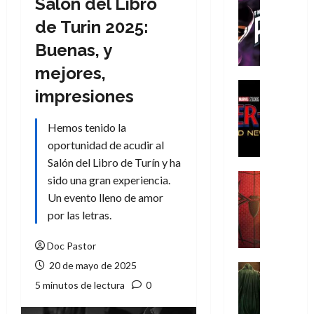
Salón del Libro
Cómic
T
de Turin 2025:
h
Buenas, y
e
P
mejores,
h
Cine
impresiones
a
Cómic
Crítica
n
Hemos tenido la
S
t
p
oportunidad de acudir al
o
i
m
Salón del Libro de Turín y ha
d
,
Cine
sido una gran experiencia.
e
Crítica
9
Un evento lleno de amor
r
S
0
por las letras.
-
p
a
M
i
ñ
Doc Pastor
a
d
o
20 de mayo de 2025
n
e
Cine
s
:
r
Cómic
d
5 minutos de lectura
0
Misceláne
B
-
e
V
r
M