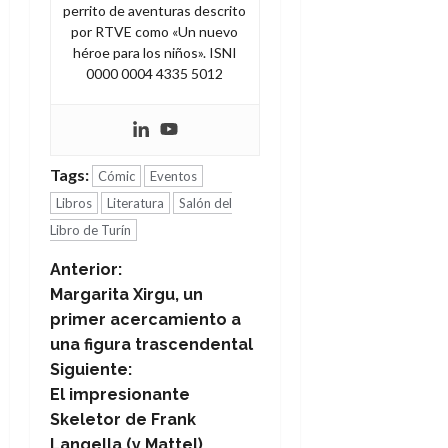
perrito de aventuras descrito
por RTVE como «Un nuevo
héroe para los niños». ISNI
0000 0004 4335 5012
Tags:
Cómic
Eventos
Libros
Literatura
Salón del
Libro de Turín
N
Anterior:
Margarita Xirgu, un
a
primer acercamiento a
una figura trascendental
v
Siguiente:
e
El impresionante
Skeletor de Frank
g
Langella (y Mattel)