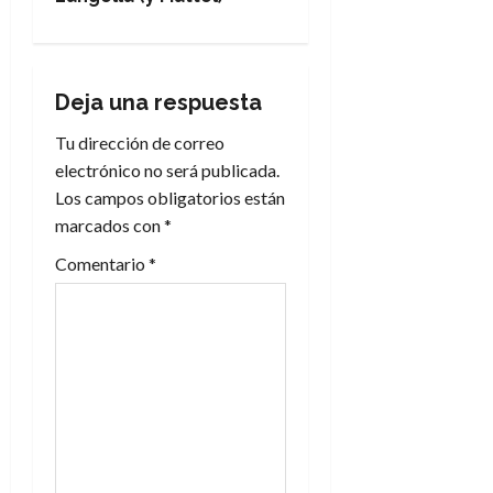
a
c
Deja una respuesta
i
Tu dirección de correo
electrónico no será publicada.
ó
Los campos obligatorios están
n
marcados con
*
Comentario
*
d
e
e
n
t