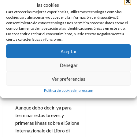
dimensiones y el diseño
las cookies
conceptual, entre otros. Pero
Para ofrecer las mejores experiencias, utilizamos tecnologías como las
claro, es que en Italia aman sus
cookies para almacenar y/o acceder a la información del dispositivo. El
consentimiento de estas tecnologías nos permitirá procesar datos como el
tebeos y quizá en Europa tan
comportamiento de navegación o las identificaciones únicas en este sitio.
solo el
mercado franco-belga
No consentir o retirar el consentimiento, puede afectar negativamente a
compita en el cariño y respeto
ciertas características y funciones.
que tiene dentro de sus
Aceptar
fronteras (algo en lo que, por
desgracia, vamos muy por
Denegar
detrás en España).
Ver preferencias
Historias para
Política de cookies
Impressum
todos
Aunque debo decir, ya para
terminar estas breves y
primeras líneas sobre el Salone
Internazionale del Libro di