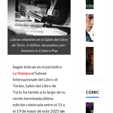
l
e
a
a
h
n
n
n
é
g
d
:
Cine
r
a
Crítica
N
B
o
d
C
e
r
e
o
l
w
a
q
r
e
D
n
u
Libros infantiles en el Salón del Libro
e
a
a
d
e
de Turín. Créditos: docpastor.com -
s
n
y
Cine
N
n
Amamos la Cultura Pop
:
e
Crítica
,
e
u
L
D
r
m
w
n
a
o
:
e
D
Según indican en el periódico
c
O
o
R
j
a
a
La Stampa
el Salone
d
m
e
o
y
m
Internazionale del Libro di
i
s
s
r
,
u
Torino, Salón del Libro de
s
d
c
d
m
e
Turín, ha tenido a lo largo de su
CÓMIC
e
a
a
e
a
r
a
y
recién terminada última
t
l
d
e
d
o
e
edición celebrada entre el 15 y
o
Cine
u
e
c
v
Cómic
e
r
el 19 de mayo de este 2025
un
5