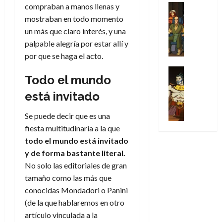
u
a
w
compraban a manos llenas y
t
u
Análisis
D
n
l
s
Cómic
:
a
n
mostraban en todo momento
o
d
Series
t
s
p
l
h
c
un más que claro interés, y una
e
X
u
o
r
g
o
t
M
palpable alegría por estar allí y
-
r
:
i
i
m
o
a
por que se haga el acto.
M
a
e
m
a
e
r
r
e
p
l
e
Series
d
n
E
v
Todo el mundo
n
Análisis
o
o
r
e
a
x
e
’
Cómic
p
p
a
j
j
está invitado
t
l
X
9
c
t
s
a
e
r
-
7
o
i
i
d
a
Se puede decir que es una
a
30
M
(
n
m
m
e
u
fiesta multitudinaria a la que
ñ
de
e
2
q
i
p
e
n
o
todo el mundo está invitado
julio
n
×
u
s
r
m
a
de
y de forma bastante literal.
’
4
i
m
e
o
l
2026
29
9
No solo las editoriales de gran
)
s
o
s
c
e
de
7
:
0
tamaño como las más que
t
y
i
i
y
julio
(
A
ó
conocidas Mondadori o Panini
l
o
o
e
de
2
p
l
a
n
(de la que hablaremos en otro
n
n
2026
×
o
a
a
e
a
d
artículo vinculada a la
3
0
c