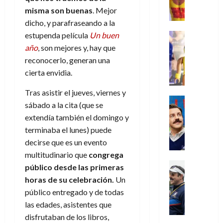
e
d
l
l
2026
agosto
de
misma son buenas
. Mejor
D
u
r
e
t
l
de
julio
o
l
0
dicho, y parafraseando a la
i
l
a
2026
a
de
o
k
m
estupenda película
Un buen
o
Juguetes
s
2026
n
0
m
H
Análisis
e
e
d
año
, son mejores y, hay que
o
0
s
o
Series
n
s
e
d
reconocerlo, generan una
P
d
g
t
p
l
e
cierta envidia.
l
a
a
o
e
a
M
a
y
n
q
r
c
Tras asistir el jueves, viernes y
a
y
o
e
Series
u
a
i
r
sábado a la cita (que se
m
c
n
Cine
e
d
e
v
extendía también el domingo y
o
Misceláne
u
P
a
o
n
e
C
terminaba el lunes) puede
b
a
l
n
c
l
u
i
n
a
decirse que es un evento
t
i
30
a
l
d
y
multitudinario que
congrega
i
a
de
31
n
y
o
m
Crítica
c
público desde las primeras
julio
f
de
d
W
Series
l
o
de
i
i
horas de su celebración.
Un
julio
o
T
W
a
b
2026
p
c
de
público entregado y de todas
l
e
E
n
i
ó
c
2026
0
las edades, asistentes que
a
d
R
o
l
a
i
c
disfrutaban de los libros,
L
0
a
s
:
l
ó