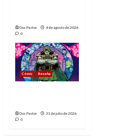
El principito de
Playmobil conquista
con su sencillez
Doc Pastor
4 de agosto de 2026
0
Cómic
Reseña
La tragedia del Doctor
Muerte, el mejor
villano de Marvel
Doc Pastor
31 de julio de 2026
0