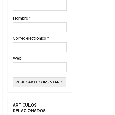
r
a
Nombre
*
d
a
Correo electrónico
*
s
Web
ARTÍCULOS
RELACIONADOS