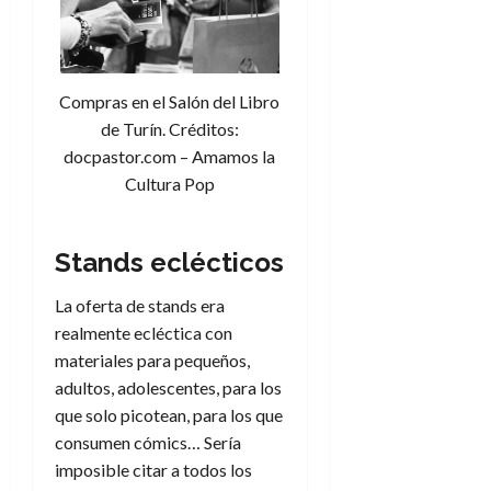
d
e
l
0
e
t
t
A
o
u
p
r
r
Compras en el Salón del Libro
o
n
a
de Turín. Créditos:
c
o
a
docpastor.com – Amamos la
9
l
Cultura Pop
8
de
i
de
julio
p
julio
de
s
de
2026
Stands eclécticos
2026
i
0
s
La oferta de stands era
0
realmente ecléctica con
7
materiales para pequeños,
de
adultos, adolescentes, para los
julio
que solo picotean, para los que
de
2026
consumen cómics… Sería
imposible citar a todos los
0